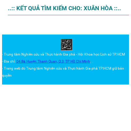
..:: KẾT QUẢ TÌM KIẾM CHO: XUÂN HÒA ::..
- Trung tâm Nghiên cứu và Thực hành Gia phả - Hội Khoa học Lịch sử TP.HCM
- Địa chỉ:
04 Bà Huyện Thanh Quan, Q.3,
TP Hồ Chí Minh
.
- Trang web do Trung tâm
Nghiên cứu và Thực hành Gia phả TP.HCM
giữ bản
quyền