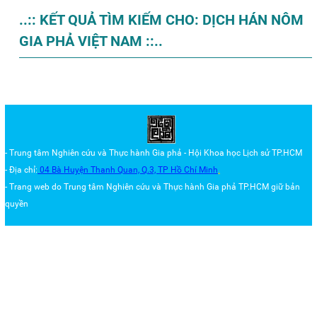
..:: KẾT QUẢ TÌM KIẾM CHO: DỊCH HÁN NÔM
GIA PHẢ VIỆT NAM ::..
- Trung tâm Nghiên cứu và Thực hành Gia phả - Hội Khoa học Lịch sử TP.HCM
- Địa chỉ:
04 Bà Huyện Thanh Quan, Q.3,
TP Hồ Chí Minh
.
- Trang web do Trung tâm
Nghiên cứu và Thực hành Gia phả TP.HCM
giữ bản
quyền