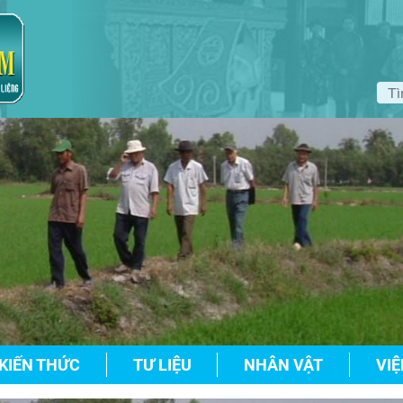
KIẾN THỨC
TƯ LIỆU
NHÂN VẬT
VIỆ