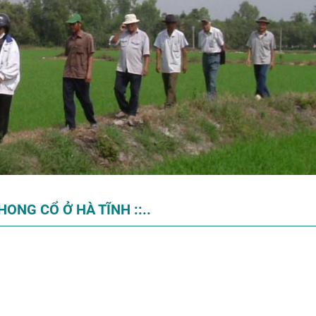
HONG CỔ Ở HÀ TĨNH ::..