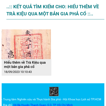
..:: KẾT QUẢ TÌM KIẾM CHO: HIỂU THÊM VỀ
TRÀ KIỆU QUA MỘT BẢN GIA PHẢ CỔ ::..
Hiểu thêm về Trà Kiệu qua
một bản gia phả cổ
18/09/2023 10:10:43
- Trung tâm Nghiên cứu và Thực hành Gia phả - Hội Khoa học Lịch sử TP.HCM
- Địa chỉ:
04 Bà Huyện Thanh Quan, Q.3,
TP Hồ Chí Minh
.