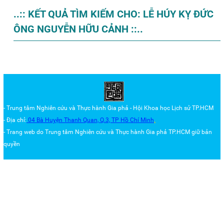
..:: KẾT QUẢ TÌM KIẾM CHO: LỄ HÚY KỴ ĐỨC
ÔNG NGUYỄN HỮU CẢNH ::..
- Trung tâm Nghiên cứu và Thực hành Gia phả - Hội Khoa học Lịch sử TP.HCM
- Địa chỉ:
04 Bà Huyện Thanh Quan, Q.3,
TP Hồ Chí Minh
.
- Trang web do Trung tâm
Nghiên cứu và Thực hành Gia phả TP.HCM
giữ bản
quyền