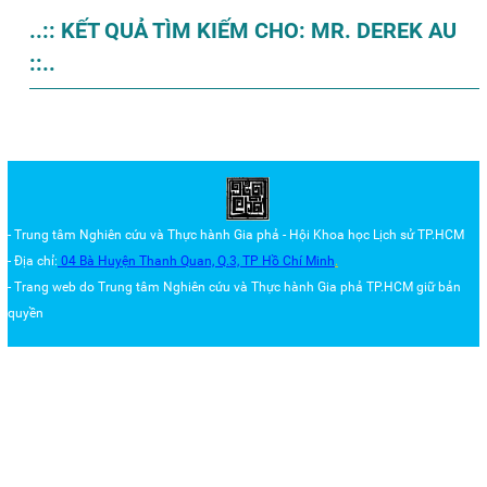
..:: KẾT QUẢ TÌM KIẾM CHO: MR. DEREK AU
::..
- Trung tâm Nghiên cứu và Thực hành Gia phả - Hội Khoa học Lịch sử TP.HCM
- Địa chỉ:
04 Bà Huyện Thanh Quan, Q.3,
TP Hồ Chí Minh
.
- Trang web do Trung tâm
Nghiên cứu và Thực hành Gia phả TP.HCM
giữ bản
quyền