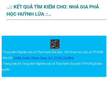
..:: KẾT QUẢ TÌM KIẾM CHO: NHÀ GIA PHẢ
HỌC HUỲNH LỨA ::..
- Trung tâm Nghiên cứu và Thực hành Gia phả - Hội Khoa học Lịch sử TP.HCM
- Địa chỉ:
04 Bà Huyện Thanh Quan, Q.3,
TP Hồ Chí Minh
.
- Trang web do Trung tâm
Nghiên cứu và Thực hành Gia phả TP.HCM
giữ bản
quyền