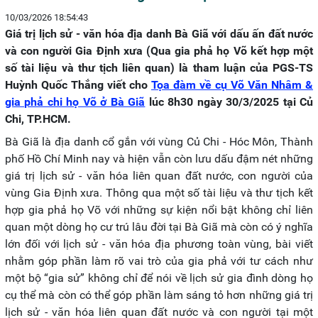
10/03/2026 18:54:43
Giá trị lịch sử - văn hóa địa danh Bà Giã với dấu ấn đất nước
và con người Gia Định xưa
(Qua gia phả họ Võ kết hợp một
số tài liệu và thư tịch liên quan)
là tham luận của PGS-TS
Huỳnh Quốc Thắng viết cho
Tọa đàm về cụ Võ Văn Nhâm &
gia phả chi họ Võ ở Bà Giã
lúc 8h30 ngày 30/3/2025 tại Củ
Chi, TP.HCM.
Bà Giã là địa danh cổ gắn với vùng Củ Chi - Hóc Môn, Thành
phố Hồ Chí Minh nay và hiện vẫn còn lưu dấu đậm nét những
giá trị lịch sử - văn hóa liên quan đất nước, con người của
vùng Gia Định xưa. Thông qua một số tài liệu và thư tịch kết
hợp gia phả họ Võ với những sự kiện nổi bật không chỉ liên
quan một dòng họ cư trú lâu đời tại Bà Giã mà còn có ý nghĩa
lớn đối với lịch sử - văn hóa địa phương toàn vùng, bài viết
nhằm góp phần làm rõ vai trò của gia phả với tư cách như
một bộ “gia sử” không chỉ để nói về lịch sử gia đình dòng họ
cụ thể mà còn có thể góp phần làm sáng tỏ hơn những giá trị
lịch sử - văn hóa liên quan đất nước và con người tại một