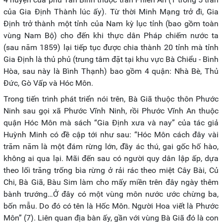
của Gia Định Thành lúc ấy). Từ thời Minh Mạng trở đi, Gia
Định trở thành một tỉnh của Nam kỳ lục tỉnh (bao gồm toàn
vùng Nam Bộ) cho đến khi thực dân Pháp chiếm nước ta
(sau năm 1859) lại tiếp tục được chia thành 20 tỉnh mà tỉnh
Gia Định là thủ phủ (trung tâm đặt tại khu vực Bà Chiểu - Bình
Hòa, sau này là Bình Thạnh) bao gồm 4 quận: Nhà Bè, Thủ
Đức, Gò Vấp và Hóc Môn.
Trong tiến trình phát triển nói trên, Bà Giã thuộc thôn Phước
Ninh sau gọi xã Phước Vĩnh Ninh, rồi Phước Vĩnh An thuộc
quận Hóc Môn mà sách “Gia Định xưa và nay” của tác giả
Huỳnh Minh có đề cập tới như sau: “Hóc Môn cách đây vài
trăm năm là một đám rừng lớn, đầy ác thú, gai gốc hố hào,
không ai qua lại. Mãi đến sau có người quy dân lập ấp, dựa
theo lối trăng trống bìa rừng ở rải rác theo miệt Cây Bài, Củ
Chi, Bà Giã, Bàu Sim làm cho mấy miền trên đây ngày thêm
bành trướng…Ở đây có một vùng môn nước ước chừng ba,
bốn mẫu. Do đó có tên là Hốc Môn. Người Hoa viết là Phước
Môn” (7). Liên quan địa bàn ấy, gần với vùng Bà Giã đó là con