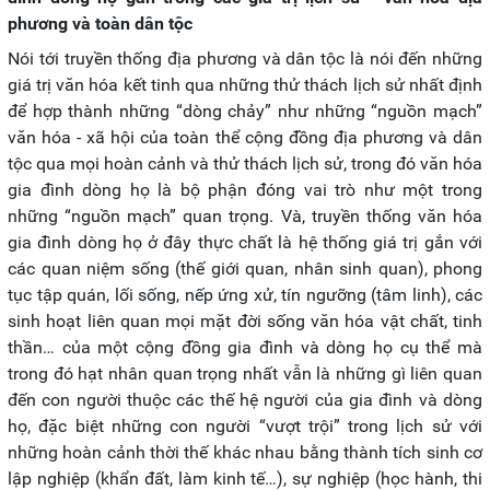
phương và toàn dân tộc
Nói tới truyền thống địa phương và dân tộc là nói đến những
giá trị văn hóa kết tinh qua những thử thách lịch sử nhất định
để hợp thành những “dòng chảy” như những “nguồn mạch”
văn hóa - xã hội của toàn thể cộng đồng địa phương và dân
tộc qua mọi hoàn cảnh và thử thách lịch sử, trong đó văn hóa
gia đình dòng họ là bộ phận đóng vai trò như một trong
những “nguồn mạch” quan trọng. Và, truyền thống văn hóa
gia đình dòng họ ở đây thực chất là hệ thống giá trị gắn với
các quan niệm sống (thế giới quan, nhân sinh quan), phong
tục tập quán, lối sống, nếp ứng xử, tín ngưỡng (tâm linh), các
sinh hoạt liên quan mọi mặt đời sống văn hóa vật chất, tinh
thần… của một cộng đồng gia đình và dòng họ cụ thể mà
trong đó hạt nhân quan trọng nhất vẫn là những gì liên quan
đến con người thuộc các thế hệ người của gia đình và dòng
họ, đặc biệt những con người “vượt trội” trong lịch sử với
những hoàn cảnh thời thế khác nhau bằng thành tích sinh cơ
lập nghiệp (khẩn đất, làm kinh tế…), sự nghiệp (học hành, thi