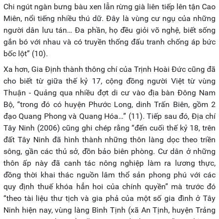
Chi ngút ngàn bưng bàu xen lẫn rừng già liên tiếp lên tận Cao
Miên, nổi tiếng nhiều thú dữ. Đây là vùng cư ngụ của những
người dân lưu tán… Đa phần, họ đều giỏi võ nghệ, biết sống
gắn bó với nhau và có truyền thống đấu tranh chống áp bức
bốc lột” (10).
Xa hơn, Gia Định thành thông chí của Trịnh Hoài Đức cũng đã
cho biết từ giữa thế kỷ 17, cộng đồng người Việt từ vùng
Thuận - Quảng qua nhiều đợt di cư vào địa bàn Đông Nam
Bộ, “trong đó có huyện Phước Long, dinh Trấn Biên, gồm 2
đạo Quang Phong và Quang Hóa…” (11). Tiếp sau đó, Địa chí
Tây Ninh (2006) cũng ghi chép rằng “đến cuối thế kỷ 18, trên
đất Tây Ninh đã hình thành những thôn làng dọc theo triền
sông, gần các thủ sở, đồn bảo biên phòng. Cư dân ở những
thôn ấp này đã canh tác nông nghiệp làm ra lương thực,
đồng thời khai thác nguồn lâm thổ sản phong phú với các
quy định thuế khóa hẳn hoi của chính quyền” mà trước đó
“theo tài liệu thư tịch và gia phả của một số gia đình ở Tây
Ninh hiện nay, vùng làng Bình Tịnh (xã An Tịnh, huyện Trảng