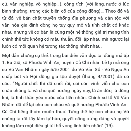
cử, văn nghiệp, võ nghiệp…), công tích (với làng, nước ở lúc
bình thường, trong các biến cố của cộng đồng)… Theo đó và
từ đó, về bản chất truyền thống địa phương và dân tộc với
văn hóa gia đình dòng họ tuy quy mô và tính chất có khác
nhau nhưng về cơ bản là cùng một hệ thống giá trị mang tính
chỉnh thể tức không có mâu thuẫn, đối lập nhau mà ngược lại
luôn có mối quan hệ tương tác thống nhất nhau.
Một dẫn chứng cụ thể, trong bài diễn văn đọc tại đồng mả ấp
1, Bà Giã, xã Phước Vĩnh An, huyện Củ Chi nhân Lễ tạ mả ông
sơ Võ Văn Nhâm ngày 5/5/2001 do Võ Văn Sổ - Võ Ngọc An
chấp bút và Hội đồng gia tộc duyệt (tháng 4/2001) đã có
câu: “Người chết thì đã chết rồi, cái còn vĩnh viễn cho con
cháu chúng ta và cho quê hương ngày nay, là ân đức, là dũng
khí, là tinh thần yêu nước của tiền nhân. Chính sơ tổ Võ Văn
Nhâm đã để lại cho con cháu và quê hương Phước Vĩnh An -
Củ Chi tiếng thơm muôn thuở. Từng thế hệ con cháu họ Võ
chúng ta rất lấy làm tự hào, quyết sống xứng đáng và quyết
không làm một điều gì tủi hổ vong linh tiền nhân” (19).