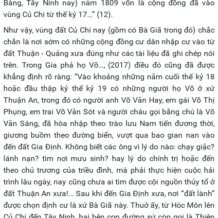
Bàng, Tây Ninh nay) năm 1809 vốn là cộng đồng đã vào
vùng Củ Chi từ thế kỷ 17…” (12).
Như vậy, vùng đất Củ Chi nay (gồm có Bà Giã trong đó) chắc
chắn là nơi sớm có những cộng đồng cư dân nhập cư vào từ
đất Thuận - Quảng xưa đúng như các tài liệu đã ghi chép nói
trên. Trong Gia phả họ Võ…, (2017) điều đó cũng đã được
khẳng định rõ ràng: “Vào khoảng những năm cuối thế kỷ 18
hoặc đầu thập kỷ thế kỷ 19 có những người họ Võ ở xứ
Thuận An, trong đó có người anh Võ Văn Hay, em gái Võ Thị
Phụng, em trai Võ Văn Sót và người cháu gọi bằng chú là Võ
Văn Sáng, đã hòa nhập theo trào lưu Nam tiến đương thời,
giương buồm theo đường biển, vượt qua bao gian nan vào
đến đất Gia Định. Không biết các ông vì lý do nào: chạy giặc?
lánh nạn? tìm nơi mưu sinh? hay lý do chính trị hoặc đến
theo chủ trương của triều đình, mà phải thực hiện cuộc hải
trình lâu ngày, nay cũng chưa ai tìm được cội nguồn thủy tổ ở
đất Thuận An xưa!... Sau khi đến Gia Định xưa, nơi “đất lành”
được chọn định cư là xứ Bà Giã này. Thuở ấy, từ Hóc Môn lên
Củ Chi đến Tây Ninh, hai bên con đường sứ còn gọi là Thiên