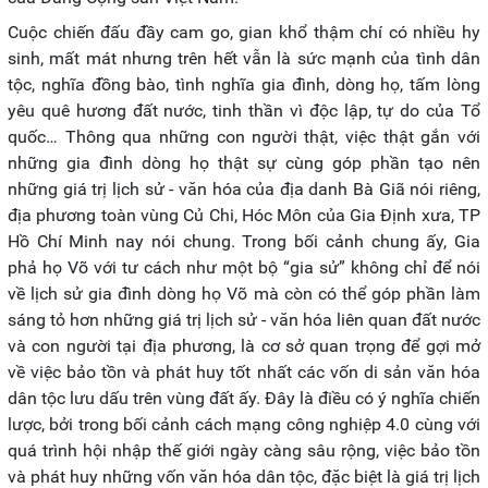
Cuộc chiến đấu đầy cam go, gian khổ thậm chí có nhiều hy
sinh, mất mát nhưng trên hết vẫn là sức mạnh của tình dân
tộc, nghĩa đồng bào, tình nghĩa gia đình, dòng họ, tấm lòng
yêu quê hương đất nước, tinh thần vì độc lập, tự do của Tổ
quốc… Thông qua những con người thật, việc thật gắn với
những gia đình dòng họ thật sự cùng góp phần tạo nên
những giá trị lịch sử - văn hóa của địa danh Bà Giã nói riêng,
địa phương toàn vùng Củ Chi, Hóc Môn của Gia Định xưa, TP
Hồ Chí Minh nay nói chung. Trong bối cảnh chung ấy, Gia
phả họ Võ với tư cách như một bộ “gia sử” không chỉ để nói
về lịch sử gia đình dòng họ Võ mà còn có thể góp phần làm
sáng tỏ hơn những giá trị lịch sử - văn hóa liên quan đất nước
và con người tại địa phương, là cơ sở quan trọng để gợi mở
về việc bảo tồn và phát huy tốt nhất các vốn di sản văn hóa
dân tộc lưu dấu trên vùng đất ấy. Đây là điều có ý nghĩa chiến
lược, bởi trong bối cảnh cách mạng công nghiệp 4.0 cùng với
quá trình hội nhập thế giới ngày càng sâu rộng, việc bảo tồn
và phát huy những vốn văn hóa dân tộc, đặc biệt là giá trị lịch