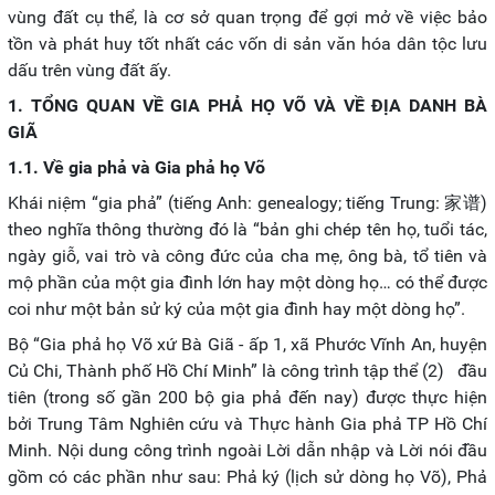
vùng đất cụ thể, là cơ sở quan trọng để gợi mở về việc bảo
tồn và phát huy tốt nhất các vốn di sản văn hóa dân tộc lưu
dấu trên vùng đất ấy.
1. TỔNG QUAN VỀ GIA PHẢ HỌ VÕ VÀ VỀ ĐỊA DANH BÀ
GIÃ
1.1. Về gia phả và Gia phả họ Võ
Khái niệm “gia phả” (tiếng Anh: genealogy; tiếng Trung: 家谱)
theo nghĩa thông thường đó là “bản ghi chép tên họ, tuổi tác,
ngày giỗ, vai trò và công đức của cha mẹ, ông bà, tổ tiên và
mộ phần của một gia đình lớn hay một dòng họ… có thể được
coi như một bản sử ký của một gia đình hay một dòng họ”.
Bộ “Gia phả họ Võ xứ Bà Giã - ấp 1, xã Phước Vĩnh An, huyện
Củ Chi, Thành phố Hồ Chí Minh” là công trình tập thể (2) đầu
tiên (trong số gần 200 bộ gia phả đến nay) được thực hiện
bởi Trung Tâm Nghiên cứu và Thực hành Gia phả TP Hồ Chí
Minh. Nội dung công trình ngoài Lời dẫn nhập và Lời nói đầu
gồm có các phần như sau: Phả ký (lịch sử dòng họ Võ), Phả