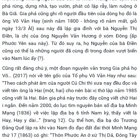
phá rừng, dựng nhà, tạo vườn, phát cỏ lập rẫy, làm ruộng ở
Bà Giã. Gia phả cũng ghi rõ người đầu tiên của dòng họ đó là
ông Võ Văn Hay (sinh năm 1800 - không rõ năm mất, giỗ
ngày 13/3 Âl) sau này đã lập gia đình với bà Nguyễn Thị
Điền, là chị của ông Nguyễn Văn Hương ở xóm Đông (ấp
Phước Yên sau này). Từ đó suy ra, họ Nguyễn của bà Điền
cũng có thể là những người đã cùng đi trong đoàn vượt biển
vào Nam lúc ấy (?).
Cũng rất đáng chú ý, một đoạn nguyên văn trong Gia phả họ
Võ… (2017) nói về tên gốc của Tổ phụ Võ Văn Hay như sau:
“Theo cách phát âm của người Củ Chi thì xưa nay đều đọc và
viết tên ông là Hai (một, hai) cho nên bài vị thờ lập năm 1985
cũng viết là Hai. Bản gia phả này trước đây cũng viết chữ Hai
i ngắn. Đến năm 2000, do lục tìm nguyên bản số địa bạ Minh
Mạng (1836) về việc lập địa bạ 6 tỉnh Nam kỳ, thấy viết là
Hay, Hay y dài…” (trang 12). Cụ thể hơn, địa bạ do Trương
Đăng Quế lập ra khi vào Nam đo đạc đất đai thời Minh Mạng
thứ 17 (1863) có ghi: “Thôn Phước An ở xứ Thị Dả, Đông Tây