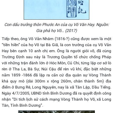
Con dấu trưởng thôn Phước An của cụ Võ Văn Hay. Nguồn:
Gia phả họ Võ… (2017)
Tiếp theo, ông Võ Văn Nhâm (1816-?) cũng được xem là một
“tiền hiền” của họ Võ tại Bà Giã, là con trưởng của cụ Võ Văn
Hay bên cạnh 10 anh chị em. Ông là người giỏi võ, đã cùng
Trường Định sau này là Trương Quyền tổ chức chống Pháp
với những trận đánh lớn ở Hóc Môn, Củ Chi, từng lập cơ sở lò
rèn ở Tha La, Bà Sự, Núi Cậu để rèn vũ khí, đặc biệt những
năm 1859 -1866 đã lập ra căn cứ địa quân sự Vòng Thành
khá quy mô (dài 300m x rộng 260m, chân thành 5m) địa
điểm ở Bưng Rê, Long Nguyên, nay là xã Tân Lập, Dầu Tiếng.
Ngày 4/7/2005, UBND tỉnh Bình Dương đã ra quyết định công
nhận “Di tích lịch sử cách mạng Vòng Thành họ Võ, xã Long
Tân, Tỉnh Bình Dương”.