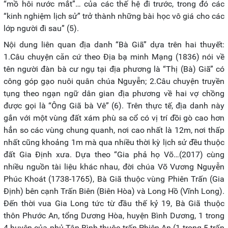
“mồ hôi nước mắt”… của các thế hệ đi trước, trong đó các
“kinh nghiệm lịch sử” trở thành những bài học vô giá cho các
lớp người đi sau” (5).
Nội dung liên quan địa danh “Bà Giã” dựa trên hai thuyết:
1.Câu chuyện căn cứ theo Địa bạ minh Mạng (1836) nói về
tên người đàn bà cư ngụ tại địa phương là “Thị (Bà) Giã” có
công góp gạo nuôi quân chúa Nguyễn; 2.Câu chuyện truyền
tụng theo ngạn ngữ dân gian địa phương về hai vợ chồng
được gọi là “Ông Giã bà Vê” (6). Trên thực tế, địa danh này
gắn với một vùng đất xám phù sa cổ có vị trí đồi gò cao hơn
hẳn so các vùng chung quanh, nơi cao nhất là 12m, nơi thấp
nhất cũng khoảng 1m mà qua nhiều thời kỳ lịch sử đều thuộc
đất Gia Định xưa. Dựa theo “Gia phả họ Võ…(2017) cùng
nhiều nguồn tài liệu khác nhau, đời chúa Võ Vương Nguyễn
Phúc Khoát (1738-1765), Bà Giã thuộc vùng Phiên Trấn (Gia
Định) bên cạnh Trấn Biên (Biên Hòa) và Long Hồ (Vĩnh Long).
Đến thời vua Gia Long tức từ đầu thế kỷ 19, Bà Giã thuộc
thôn Phước An, tổng Dương Hòa, huyện Bình Dương, 1 trong
4 huyện của phủ Tân Bình thuộc trấn Phiên An (1 trong 5 trấn