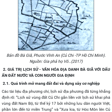
Bản đồ Bà Giã, Phước Vĩnh An (Củ Chi -TP Hồ Chí Minh).
Nguồn: Gia phả họ Võ…(2017)
2. GIÁ TRỊ LỊCH SỬ - VĂN HÓA ĐỊA DANH BÀ GIÃ VỚI DẤU
ẤN ĐẤT NƯỚC VÀ CON NGƯỜI GIA ĐỊNH
2.1. Quá trình mở mang đất đai và dựng xây cơ nghiệp
Các tài liệu địa phương chí, lịch sử địa phương đã từng khẳng
định rõ: “Lịch sử vùng đất Củ Chi gắn liền với lịch sử khai phá
vùng đất Nam Bộ, từ thế kỷ 17 bởi những lưu dân người Việt,
phần lớn đến từ miền Trung” và “Xưa kia, từ Hóc Môn lên Củ