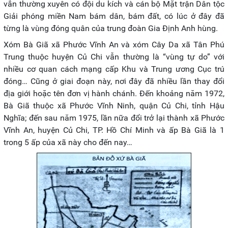
vẫn thường xuyên có đội du kích và cán bộ Mặt trận Dân tộc
Giải phóng miền Nam bám dân, bám đất, có lúc ở đây đã
từng là vùng đóng quân của trung đoàn Gia Định Anh hùng.
Xóm Bà Giã xã Phước Vĩnh An và xóm Cây Da xã Tân Phú
Trung thuộc huyện Củ Chi vẫn thường là “vùng tự do” với
nhiều cơ quan cách mạng cấp Khu và Trung ương Cục trú
đóng… Cũng ở giai đoạn này, nơi đây đã nhiều lần thay đổi
địa giới hoặc tên đơn vị hành chánh. Đến khoảng năm 1972,
Bà Giã thuộc xã Phước Vĩnh Ninh, quận Củ Chi, tỉnh Hậu
Nghĩa; đến sau năm 1975, lần nữa đổi trở lại thành xã Phước
Vĩnh An, huyện Củ Chi, TP. Hồ Chí Minh và ấp Bà Giã là 1
trong 5 ấp của xã này cho đến nay…