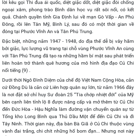
lời kêu gọi Thi đua ái quốc, diệt giặc dốt, diệt giặc đói chống
ngoại xâm, phong trào Bình dân học vụ rất sôi nổi, có kết
quả. Chánh quyền tỉnh Gia Định lui về mạn Gò Vấp - An Phú
Đông, rồi lên Tân Mỹ, Bình Lý, sau đó có một thời gian về
đóng tại Phước Vĩnh An và Tân Phú Trung.
Đặc biệt, những năm 1947 - 1948, do địa thế dễ bị vây hãm
bởi giặc, lực lượng vũ trang tại chỗ vùng Phước Vĩnh An cùng
với Tân Phú Trung đã tạo ra những hầm bí mật sau phát triển
liên hoàn trở thành quê hương của mô hình địa đạo Củ Chi
nổi tiếng (9) .
Dưới thời Ngô Đình Diệm của chế độ Việt Nam Cộng Hòa, căn
cứ Đồng Dù là căn cứ Liên hợp quân sự lớn, từ năm 1966 đây
là nơi đặt sở chỉ huy Sư đoàn 25 “Tia chớp nhiệt đới” của Mỹ
bên cạnh liên tỉnh lộ 8 được nâng cấp và mở thêm từ Củ Chi
đến Đức Hòa - Hậu Nghĩa làm đường vận chuyển quân sự từ
Tổng kho Long Bình qua Thủ Dầu Một để đến Củ Chi và đi
Tây Ninh. Thời gian này, địa bàn Bà Giã ở Củ Chi thuộc vùng
vành đai trắng, chi chít những hố bom đạn... Nhưng nơi này