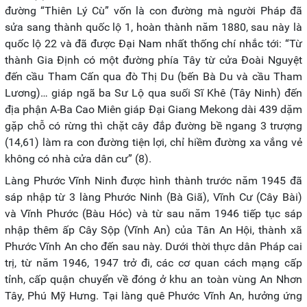
đường “Thiên Lý Cù” vốn là con đường mà người Pháp đã
sửa sang thành quốc lộ 1, hoàn thành năm 1880, sau này là
quốc lộ 22 và đã được Đại Nam nhất thống chí nhắc tới: “Từ
thành Gia Định có một đường phía Tây từ cửa Đoài Nguyệt
đến cầu Tham Cấn qua đò Thị Du (bến Bà Du và cầu Tham
Lương)… giáp ngã ba Sư Lộ qua suối Sĩ Khê (Tây Ninh) đến
địa phận A-Ba Cao Miên giáp Đại Giang Mekong dài 439 dặm
gặp chỗ có rừng thì chặt cây đắp đường bề ngang 3 trượng
(14,61) làm ra con đường tiện lợi, chỉ hiềm đường xa vắng vẻ
không có nhà cửa dân cư” (8).
Làng Phước Vĩnh Ninh được hình thành trước năm 1945 đã
sáp nhập từ 3 làng Phước Ninh (Bà Giã), Vĩnh Cư (Cây Bài)
và Vĩnh Phước (Bàu Hóc) và từ sau năm 1946 tiếp tục sáp
nhập thêm ấp Cây Sộp (Vĩnh An) của Tân An Hội, thành xã
Phước Vĩnh An cho đến sau này. Dưới thời thực dân Pháp cai
trị, từ năm 1946, 1947 trở đi, các cơ quan cách mạng cấp
tỉnh, cấp quận chuyển về đóng ở khu an toàn vùng An Nhơn
Tây, Phú Mỹ Hưng. Tại làng quê Phước Vĩnh An, hưởng ứng