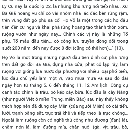
Lý Cù nay là quốc lộ 22, là những khu rừng nối tiếp nhau. Xứ
Bà Giã hoang vu chỉ có vài nhóm nhà lác đác bên rừng rậm,
trên vùng đất gò phù sa cổ. Họ Võ là một trong các họ đầu
tiên đến cư ngụ và khai phá rừng hoang tạo thành thôn xóm,
ruộng vườn như ngày nay… Chính các vị này là những Tổ
phụ, Tổ mẫu đầu tiên… có công lưu truyền dòng dõi trong
suốt 200 năm, đến nay được 8 đời (cũng có thể hơn)…” (13).
Họ Võ là một trong những người đầu tiên định cư, phá rừng
trên đất gò đồi Bà Giã, dựng nhà cửa, phát cỏ lập rẫy, làm
ruộng với giống lúa nước địa phương với nhiều loại phổ biến,
lúc đầu chủ yếu làm một vụ vào mùa mưa và sau đó dài
ngày hơn từ tháng 5, 6 đến tháng 11, 12 Âm lịch. Công cụ
canh tác chính là trâu, bò kéo cày, bừa, lúc đầu là cày Náng
(như người Việt ở miền Trung, miền Bắc) sau này thấy không
thích hợp nên đã dùng cày Mền (của người Miên) có cải tiến,
lưỡi, trạnh bằng sắt, trục trái khế và tiếp theo là trục chông…
Ngoài làm ruộng còn có nghề thủ công như đương (đan) lát,
chằm nón lá, làm đường mía, chăn nuôi (gà, vịt, trâu, bò,