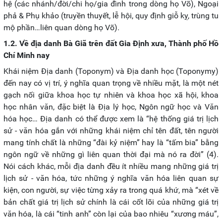
hệ (các nhánh/đời/chi họ/gia đình trong dòng họ Võ), Ngoại
phả & Phụ khảo (truyền thuyết, lễ hội, quy định giỗ kỵ, trùng tu
mộ phần…liên quan dòng họ Võ).
1.2. Về địa danh Bà Giã trên đất Gia Định xưa, Thành phố Hồ
Chí Minh nay
Khái niệm Địa danh (Toponym) và Địa danh học (Toponymy)
đến nay có vị trí, ý nghĩa quan trọng về nhiều mặt, là một nét
gạch nối giữa khoa học tự nhiên và khoa học xã hội, khoa
học nhân văn, đặc biệt là Địa lý học, Ngôn ngữ học và Văn
hóa học… Địa danh có thể được xem là “hệ thống giá trị lịch
sử - văn hóa gắn với những khái niệm chỉ tên đất, tên người
mang tính chất là những “đài kỷ niệm” hay là “tấm bia” bằng
ngôn ngữ về những gì liên quan thời đại mà nó ra đời” (4).
Nói cách khác, mỗi địa danh đều ít nhiều mang những giá trị
lịch sử - văn hóa, tức những ý nghĩa văn hóa liên quan sự
kiện, con người, sự việc từng xảy ra trong quá khứ, mà “xét về
bản chất giá trị lịch sử chính là cái cốt lõi của những giá trị
văn hóa, là cái “tinh anh” còn lại của bao nhiêu “xương máu”,