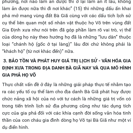
phương, nơi nào làm ăn được thì ở lại làm ăn ít lâu, không
làm ăn được nữa thì đi nơi khác” (15) thì những dấu ấn khai
phá mở mang vùng đất Bà Giã cùng với các dấu tích lịch sử
cụ thể liên quan một số nhân vật thuộc họ Võ trên vùng đất
Gia Định xưa như nói trên đã góp phần làm rõ vai trò, vị thế
của dòng họ này theo hướng họ đã là những “lưu dân” thuộc
loại “chánh hộ (gốc ở tại làng)” lâu đời chứ không phải là
“khách hộ” (từ nơi khác đến)” nữa.
3. BẢO TỒN VÀ PHÁT HUY GIÁ TRỊ LỊCH SỬ - VĂN HÓA GIA
ĐỊNH XƯA TRONG ĐỊA DANH BÀ GIÃ NAY VÀ QUA MÔ HÌNH
GIA PHẢ HỌ VÕ
Thực chất vấn đề ở đây là những giải pháp thực tế nhằm tạo
ra các yếu tố cụ thể làm cho địa danh Bà Giã phát huy được
chức năng xã hội của nó với tư cách là những giá trị vốn có
trong tiến trình lịch sử địa phương cũng như tác dụng tích
cực của gia phả đối với các khía cạnh đời sống văn hóa tinh
thần của con cháu gia đình dòng họ Võ tại Bà Giã như một ví
dụ điển hình.