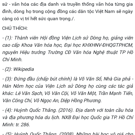
sử - văn hóa các địa danh và truyền thống văn hóa từng gia
đình, dòng họ trong cộng đồng các dân tộc Việt Nam sẽ ngày
càng có vị trí hết sức quan trọng./.
CHÚ THÍCH:
- (1): Thành viên Hội đồng Viện Lịch sử Dòng họ, giảng viên
cao cấp Khoa Văn hóa học, Đại học KHXHNV-ĐHQGTPHCM,
nguyên Hiệu trưởng Trường CĐ Văn hóa Nghệ thuật TP Hồ
Chí Minh.
- (2): Wikipedia
- (3): Đứng đầu (chấp bút chính) là Võ Văn Sổ, Nhà Gia phả -
Hán Nôm học của Viện Lịch sử Dòng họ cùng các tác giả
khác: Lê Văn Sạch, Võ Văn Cội, Võ Văn Một, Trần Mạnh Tiến,
Văn Công Chí, Võ Ngọc An, Diệp Hồng Phương.
- (4): Huỳnh Quốc Thắng. (2016). Địa danh với toàn cầu hóa
và địa phương hóa du lịch. NXB Đại học Quốc gia TP. Hồ Chí
Minh: tr. 286.
- (5): Huỳnh Quốc Thắng. (2008). Những bài học vô giá cho