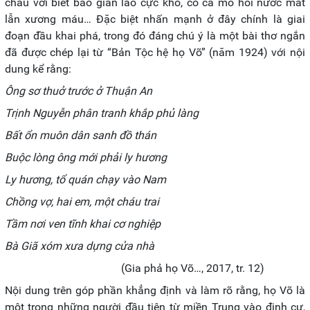
cháu với biết bao gian lao cực khổ, có cả mồ hôi nước mắt
lẫn xương máu… Đặc biệt nhấn mạnh ở đây chính là giai
đoạn đầu khai phá, trong đó đáng chú ý là một bài thơ ngắn
đã được chép lại từ “Bản Tộc hệ họ Võ” (năm 1924) với nội
dung kể rằng:
Ông sơ thuở trước ở Thuận An
Trịnh Nguyễn phân tranh khắp phủ làng
Bất ổn muôn dân sanh đồ thán
Buộc lòng ông mới phải ly hương
Ly hương, tổ quán chạy vào Nam
Chồng vợ, hai em, một cháu trai
Tầm nơi ven tĩnh khai cơ nghiệp
Bà Giã xóm xưa dựng cửa nhà
(Gia phả họ Võ…, 2017, tr. 12)
Nội dung trên góp phần khẳng định và làm rõ rằng, họ Võ là
một trong những người đầu tiên từ miền Trung vào định cư,