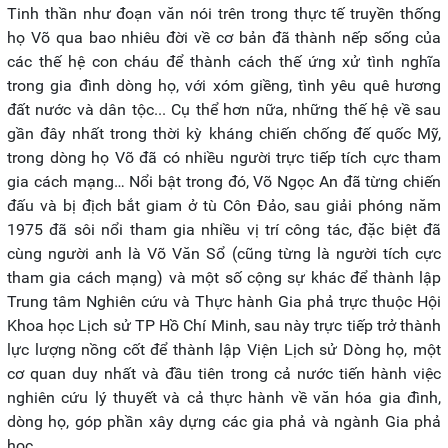
Tinh thần như đoạn văn nói trên trong thực tế truyền thống
họ Võ qua bao nhiêu đời về cơ bản đã thành nếp sống của
các thế hệ con cháu để thành cách thế ứng xử tình nghĩa
trong gia đình dòng họ, với xóm giềng, tình yêu quê hương
đất nước và dân tộc... Cụ thể hơn nữa, những thế hệ về sau
gần đây nhất trong thời kỳ kháng chiến chống đế quốc Mỹ,
trong dòng họ Võ đã có nhiều người trực tiếp tích cực tham
gia cách mạng… Nổi bật trong đó, Võ Ngọc An đã từng chiến
đấu và bị địch bắt giam ở tù Côn Đảo, sau giải phóng năm
1975 đã sôi nổi tham gia nhiều vị trí công tác, đặc biệt đã
cùng người anh là Võ Văn Sổ (cũng từng là người tích cực
tham gia cách mạng) và một số cộng sự khác để thành lập
Trung tâm Nghiên cứu và Thực hành Gia phả trực thuộc Hội
Khoa học Lịch sử TP Hồ Chí Minh, sau này trực tiếp trở thành
lực lượng nồng cốt để thành lập Viện Lịch sử Dòng họ, một
cơ quan duy nhất và đầu tiên trong cả nước tiến hành việc
nghiên cứu lý thuyết và cả thực hành về văn hóa gia đình,
dòng họ, góp phần xây dựng các gia phả và ngành Gia phả
học...