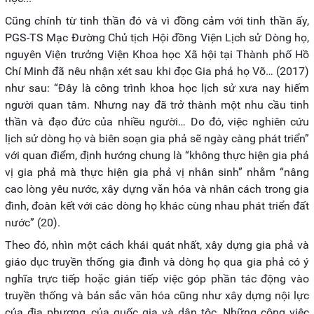
Cũng chính từ tinh thần đó và vì đồng cảm với tinh thần ấy,
PGS-TS Mạc Đường Chủ tịch Hội đồng Viện Lịch sử Dòng họ,
nguyên Viện trưởng Viện Khoa học Xã hội tại Thành phố Hồ
Chí Minh đã nêu nhận xét sau khi đọc Gia phả họ Võ… (2017)
như sau: “Đây là công trình khoa học lịch sử xưa nay hiếm
người quan tâm. Nhưng nay đã trở thành một nhu cầu tinh
thần và đạo đức của nhiều người… Do đó, việc nghiên cứu
lịch sử dòng họ và biên soạn gia phả sẽ ngày càng phát triển”
với quan điểm, định hướng chung là “không thực hiện gia phả
vị gia phả mà thực hiện gia phả vị nhân sinh” nhằm “nâng
cao lòng yêu nước, xây dựng văn hóa và nhân cách trong gia
đình, đoàn kết với các dòng họ khác cùng nhau phát triển đất
nước” (20).
Theo đó, nhìn một cách khái quát nhất, xây dựng gia phả và
giáo dục truyền thống gia đình và dòng họ qua gia phả có ý
nghĩa trực tiếp hoặc gián tiếp việc góp phần tác động vào
truyền thống và bản sắc văn hóa cũng như xây dựng nội lực
của địa phương, của quốc gia và dân tộc. Những công việc