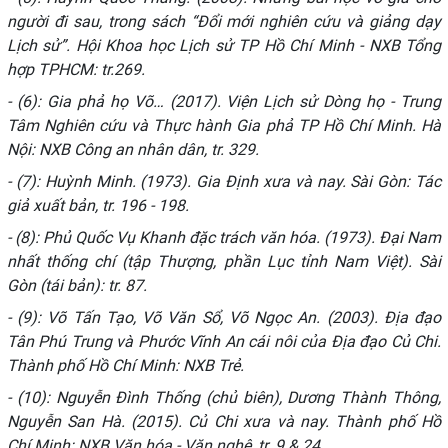
người đi sau, trong sách “Đổi mới nghiên cứu và giảng dạy
Lịch sử”. Hội Khoa học Lịch sử TP Hồ Chí Minh - NXB Tổng
hợp TPHCM: tr.269.
- (6): Gia phả họ Võ… (2017). Viện Lịch sử Dòng họ - Trung
Tâm Nghiên cứu và Thực hành Gia phả TP Hồ Chí Minh. Hà
Nội: NXB Công an nhân dân, tr. 329.
- (7): Huỳnh Minh. (1973). Gia Định xưa và nay. Sài Gòn: Tác
giả xuất bản, tr. 196 - 198.
- (8): Phủ Quốc Vụ Khanh đặc trách văn hóa. (1973). Đại Nam
nhất thống chí (tập Thượng, phần Lục tỉnh Nam Việt). Sài
Gòn (tái bản): tr. 87.
- (9): Võ Tấn Tạo, Võ Văn Sổ, Võ Ngọc An. (2003). Địa đạo
Tân Phú Trung và Phước Vĩnh An cái nôi của Địa đạo Củ Chi.
Thành phố Hồ Chí Minh: NXB Trẻ.
- (10): Nguyễn Đình Thống (chủ biên), Dương Thành Thông,
Nguyễn San Hà. (2015). Củ Chi xưa và nay. Thành phố Hồ
Chí Minh: NXB Văn hóa - Văn nghệ, tr. 9 & 24.