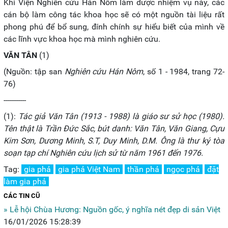
Khi Viện Nghiên cứu Hán Nôm làm được nhiệm vụ này, các
cán bộ làm công tác khoa học sẽ có một nguồn tài liệu rất
phong phú để bổ sung, đính chính sự hiểu biết của mình về
các lĩnh vực khoa học mà mình nghiên cứu.
VĂN TÂN
(1)
(Nguồn: tập san
Nghiên cứu Hán Nôm
, số 1 - 1984, trang 72-
76)
-----------
(1):
Tác giả Văn Tân (1913 - 1988) là giáo sư sử học (1980).
Tên thật là Trần Đức Sắc, bút danh: Văn Tân, Văn Giang, Cựu
Kim Sơn, Dương Minh, S.T, Duy Minh, D.M. Ông là thư ký tòa
soạn tạp chí Nghiên cứu lịch sử từ năm 1961 đến 1976.
Tag:
gia phả
gia phả Việt Nam
thần phả
ngọc phả
đặt
làm gia phả
CÁC TIN CŨ
» Lễ hội Chùa Hương: Nguồn gốc, ý nghĩa nét đẹp di sản Việt
16/01/2026 15:28:39