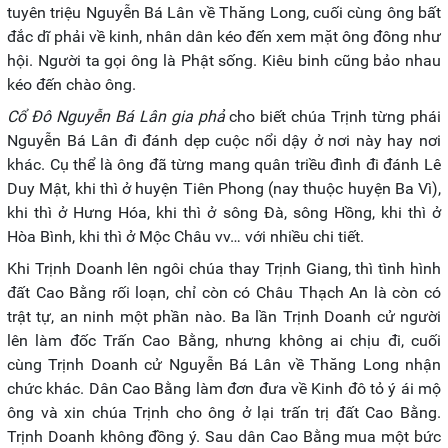
tuyên triệu Nguyễn Bá Lân về Thăng Long, cuối cùng ông bất
đắc dĩ phải về kinh, nhân dân kéo đến xem mặt ông đông như
hội. Người ta gọi ông là Phật sống. Kiêu binh cũng bảo nhau
kéo đến chào ông.
Cổ Đô Nguyễn Bá Lân gia phả
cho biết chúa Trịnh từng phái
Nguyễn Bá Lân đi đánh dẹp cuộc nổi dậy ở nơi này hay nơi
khác. Cụ thể là ông đã từng mang quân triều đình đi đánh Lê
Duy Mật, khi thì ở huyện Tiên Phong (nay thuộc huyện Ba Vì),
khi thì ở Hưng Hóa, khi thì ở sông Đà, sông Hồng, khi thì ở
Hòa Bình, khi thì ở Mộc Châu vv… với nhiều chi tiết.
Khi Trịnh Doanh lên ngôi chúa thay Trịnh Giang, thì tình hình
đất Cao Bằng rối loạn, chỉ còn có Châu Thạch An là còn có
trật tự, an ninh một phần nào. Ba lần Trịnh Doanh cử người
lên làm đốc Trấn Cao Bằng, nhưng không ai chịu đi, cuối
cùng Trịnh Doanh cử Nguyễn Bá Lân về Thăng Long nhận
chức khác. Dân Cao Bằng làm đơn đưa về Kinh đô tỏ ý ái mộ
ông và xin chúa Trịnh cho ông ở lại trấn trị đất Cao Bằng.
Trịnh Doanh không đồng ý. Sau dân Cao Bằng mua một bức