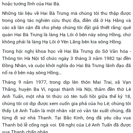
hoặc tướng lĩnh của Hai Bà.
Những tài liệu về Hai Bà Trưng mà chúng tôi thu thập được
trong công tác nghiên cứu thực địa, điền dã ở Hạ Hằng và
các xã lân cận đã cho phép chúng tôi đặt giả thiết rằng: quê
quán Hai Bà Trưng là làng Hạ Lôi ở bên này sông Hồng, chứ
không phải là làng Hạ Lôi ở Yên Lãng bên kia sông Hồng.
Trong hội nghị khoa học về Hai Bà Trưng do Sở Văn hóa -
Thông tin Hà Nội tổ chức ngày 3 tháng 3 năm 1982 tại đền
Đồng Nhân, và cuộc khởi nghĩa do Hai Bà Trưng lãnh đạo đã
nổ ra ở bên này sông Hồng…
Tháng 9 năm 1977, trong dịp lên thôn Mai Trai, xã Vạn
Thắng, huyện Ba Vì, ngoại thành Hà Nội, thăm đền thờ Lê
Anh Tuấn, một nhà tri thức có tên tuổi hồi giữa thế kỷ 18,
chúng tôi có dịp được xem cuốn gia phả của họ Lê; chúng tôi
thấy Lê Anh Tuấn là một nhân vật có văn tài xuất chúng, đã
từng đi sứ nhà Thanh. Tại Bắc Kinh, ông đã yêu cầu vua
Thanh bỏ lễ cống ngà voi. Đề nghị của Lê Anh Tuấn đã được
vua Thanh chấp nhận.