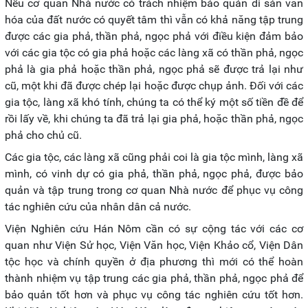
Nếu cơ quan Nhà nước có trách nhiệm bảo quản di sản văn
hóa của đất nước có quyết tâm thì vẫn có khả năng tập trung
được các gia phả, thần phả, ngọc phả với điều kiện đảm bảo
với các gia tộc có gia phả hoặc các làng xã có thần phả, ngọc
phả là gia phả hoặc thần phả, ngọc phả sẽ được trả lại như
cũ, một khi đã được chép lại hoặc được chụp ảnh. Đối với các
gia tộc, làng xã khó tính, chúng ta có thể ký một số tiền đề để
rồi lấy về, khi chúng ta đã trả lại gia phả, hoặc thần phả, ngọc
phả cho chủ cũ.
Các gia tộc, các làng xã cũng phải coi là gia tộc mình, làng xã
mình, có vinh dự có gia phả, thần phả, ngọc phả, được bảo
quản và tập trung trong cơ quan Nhà nước để phục vụ công
tác nghiên cứu của nhân dân cả nước.
Viện Nghiên cứu Hán Nôm cần có sự cộng tác với các cơ
quan như Viện Sử học, Viện Văn học, Viện Khảo cổ, Viện Dân
tộc học và chính quyền ở địa phương thì mới có thể hoàn
thành nhiệm vụ tập trung các gia phả, thần phả, ngọc phả để
bảo quản tốt hơn và phục vụ công tác nghiên cứu tốt hơn.