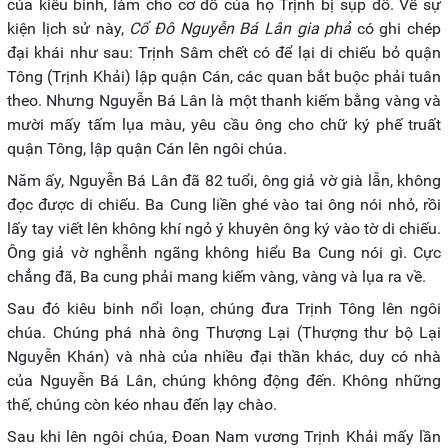
của kiêu binh, làm cho cơ đồ của họ Trịnh bị sụp đổ. Về sự
kiện lịch sử này,
Cổ Đô Nguyễn Bá Lân gia phả
có ghi chép
đại khái như sau: Trịnh Sâm chết có để lại di chiếu bỏ quận
Tông (Trịnh Khải) lập quận Cán, các quan bắt buộc phải tuân
theo. Nhưng Nguyễn Bá Lân là một thanh kiếm bằng vàng và
mười mấy tấm lụa màu, yêu cầu ông cho chữ ký phế truất
quận Tông, lập quận Cán lên ngôi chúa.
Năm ấy, Nguyễn Bá Lân đã 82 tuổi, ông giả vờ già lẫn, không
đọc được di chiếu. Ba Cung liền ghé vào tai ông nói nhỏ, rồi
lấy tay viết lên không khí ngỏ ý khuyên ông ký vào tờ di chiếu.
Ông giả vờ nghễnh ngãng không hiểu Ba Cung nói gì. Cực
chẳng đã, Ba cung phải mang kiếm vàng, vàng và lụa ra về.
Sau đó kiêu binh nổi loạn, chúng đưa Trịnh Tông lên ngôi
chúa. Chúng phá nhà ông Thượng Lại (Thượng thư bộ Lại
Nguyễn Khán) và nhà của nhiều đại thần khác, duy có nhà
của Nguyễn Bá Lân, chúng không động đến. Không những
thế, chúng còn kéo nhau đến lạy chào.
Sau khi lên ngôi chúa, Đoan Nam vương Trịnh Khải mấy lần