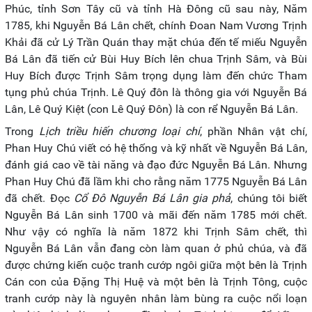
Phúc, tỉnh Sơn Tây cũ và tỉnh Hà Đông cũ sau này, Năm
1785, khi Nguyễn Bá Lân chết, chính Đoan Nam Vương Trịnh
Khải đã cử Lý Trần Quán thay mặt chúa đến tế miếu Nguyễn
Bá Lân đã tiến cử Bùi Huy Bích lên chua Trịnh Sâm, và Bùi
Huy Bích được Trịnh Sâm trọng dụng làm đến chức Tham
tụng phủ chúa Trịnh. Lê Quý đôn là thông gia với Nguyễn Bá
Lân, Lê Quý Kiệt (con Lê Quý Đôn) là con rể Nguyễn Bá Lân.
Trong
Lịch triều hiến chương loại chí
, phần Nhân vật chí,
Phan Huy Chú viết có hệ thống và kỹ nhất về Nguyễn Bá Lân,
đánh giá cao về tài năng và đạo đức Nguyễn Bá Lân. Nhưng
Phan Huy Chú đã lầm khi cho rằng năm 1775 Nguyễn Bá Lân
đã chết. Đọc
Cổ Đô Nguyễn Bá Lân gia phả
, chúng tôi biết
Nguyễn Bá Lân sinh 1700 và mãi đến năm 1785 mới chết.
Như vậy có nghĩa là năm 1872 khi Trịnh Sâm chết, thì
Nguyễn Bá Lân vẫn đang còn làm quan ở phủ chúa, và đã
được chứng kiến cuộc tranh cướp ngôi giữa một bên là Trịnh
Cán con của Đặng Thị Huệ và một bên là Trịnh Tông, cuộc
tranh cướp này là nguyên nhân làm bùng ra cuộc nổi loạn