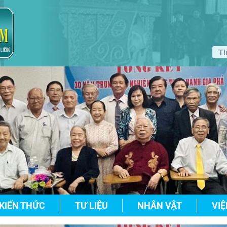
KIẾN THỨC
TƯ LIỆU
NHÂN VẬT
VIỆ