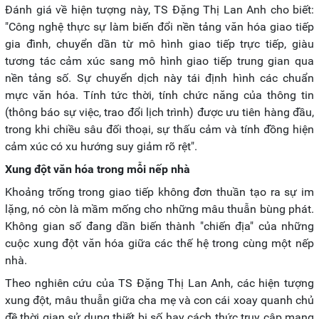
Đánh giá về hiện tượng này, TS Đặng Thị Lan Anh cho biết:
"Công nghệ thực sự làm biến đổi nền tảng văn hóa giao tiếp
gia đình, chuyển dần từ mô hình giao tiếp trực tiếp, giàu
tương tác cảm xúc sang mô hình giao tiếp trung gian qua
nền tảng số. Sự chuyển dịch này tái định hình các chuẩn
mực văn hóa. Tính tức thời, tính chức năng của thông tin
(thông báo sự việc, trao đổi lịch trình) được ưu tiên hàng đầu,
trong khi chiều sâu đối thoại, sự thấu cảm và tính đồng hiện
cảm xúc có xu hướng suy giảm rõ rệt".
Xung đột văn hóa trong mỗi nếp nhà
Khoảng trống trong giao tiếp không đơn thuần tạo ra sự im
lặng, nó còn là mầm mống cho những mâu thuẫn bùng phát.
Không gian số đang dần biến thành "chiến địa" của những
cuộc xung đột văn hóa giữa các thế hệ trong cùng một nếp
nhà.
Theo nghiên cứu của TS Đặng Thị Lan Anh, các hiện tượng
xung đột, mâu thuẫn giữa cha mẹ và con cái xoay quanh chủ
đề thời gian sử dụng thiết bị số hay cách thức truy cập mạng