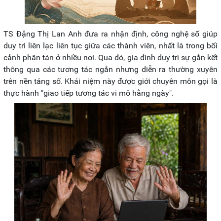
TS Đặng Thị Lan Anh đưa ra nhận định, công nghệ số giúp
duy trì liên lạc liên tục giữa các thành viên, nhất là trong bối
cảnh phân tán ở nhiều nơi. Qua đó, gia đình duy trì sự gắn kết
thông qua các tương tác ngắn nhưng diễn ra thường xuyên
trên nền tảng số. Khái niệm này được giới chuyên môn gọi là
thực hành "giao tiếp tương tác vi mô hằng ngày".