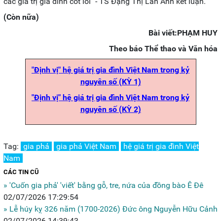
các giá trị gia đình cốt lõi" - TS Đặng Thị Lan Anh kết luận.
(Còn nữa)
Bài viết:PHẠM HUY
Theo báo Thể thao và Văn hóa
"Định vị" hệ giá trị gia đình Việt Nam trong kỷ
nguyên số (KỲ 1)
"Định vị" hệ giá trị gia đình Việt Nam trong kỷ
nguyên số (KỲ 2)
Tag:
gia phả
gia phả Việt Nam
hệ giá trị gia đình Việt
Nam
CÁC TIN CŨ
» 'Cuốn gia phả' 'viết' bằng gỗ, tre, nứa của đồng bào Ê Đê
02/07/2026 17:29:54
» Lễ húy kỵ 326 năm (1700-2026) Đức ông Nguyễn Hữu Cảnh
02/07/2026 14:39:43