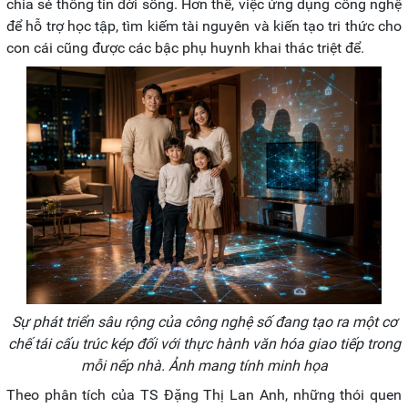
chia sẻ thông tin đời sống. Hơn thế, việc ứng dụng công nghệ
để hỗ trợ học tập, tìm kiếm tài nguyên và kiến tạo tri thức cho
con cái cũng được các bậc phụ huynh khai thác triệt để.
Sự phát triển sâu rộng của công nghệ số đang tạo ra một cơ
chế tái cấu trúc kép đối với thực hành văn hóa giao tiếp trong
mỗi nếp nhà. Ảnh mang tính minh họa
Theo phân tích của TS Đặng Thị Lan Anh, những thói quen