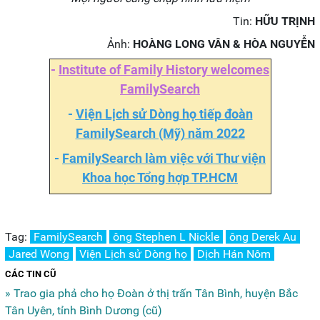
Tin:
HỮU TRỊNH
Ảnh:
HOÀNG LONG VÂN & HÒA NGUYỄN
-
Institute of Family History welcomes
FamilySearch
-
Viện Lịch sử Dòng họ tiếp đoàn
FamilySearch (Mỹ) năm 2022
-
FamilySearch làm việc với Thư viện
Khoa học Tổng hợp TP.HCM
Tag:
FamilySearch
ông Stephen L Nickle
ông Derek Au
Jared Wong
Viện Lịch sử Dòng họ
Dịch Hán Nôm
CÁC TIN CŨ
» Trao gia phả cho họ Đoàn ở thị trấn Tân Bình, huyện Bắc
Tân Uyên, tỉnh Bình Dương (cũ)