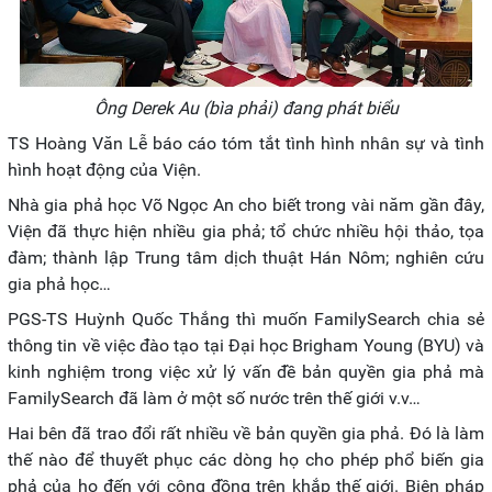
Ông Derek Au (bìa phải) đang phát biểu
TS Hoàng Văn Lễ báo cáo tóm tắt tình hình nhân sự và tình
hình hoạt động của Viện.
Nhà gia phả học Võ Ngọc An cho biết trong vài năm gần đây,
Viện đã thực hiện nhiều gia phả; tổ chức nhiều hội thảo, tọa
đàm; thành lập Trung tâm dịch thuật Hán Nôm; nghiên cứu
gia phả học…
PGS-TS Huỳnh Quốc Thắng thì muốn FamilySearch chia sẻ
thông tin về việc đào tạo tại Đại học Brigham Young (BYU) và
kinh nghiệm trong việc xử lý vấn đề bản quyền gia phả mà
FamilySearch đã làm ở một số nước trên thế giới v.v…
Hai bên đã trao đổi rất nhiều về bản quyền gia phả. Đó là làm
thế nào để thuyết phục các dòng họ cho phép phổ biến gia
phả của họ đến với cộng đồng trên khắp thế giới. Biện pháp