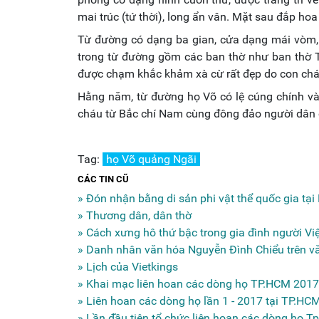
mai trúc (tứ thời), long ẩn vân. Mặt sau đắp hoa
Từ đường có dạng ba gian, cửa dạng mái vòm, đ
trong từ đường gồm các ban thờ như ban thờ Ti
được chạm khắc khảm xà cừ rất đẹp do con chá
Hằng năm, từ đường họ Võ có lệ cúng chính vào
cháu từ Bắc chí Nam cùng đông đảo người dân 
Tag:
họ Võ quảng Ngãi
CÁC TIN CŨ
» Đón nhận bằng di sản phi vật thể quốc gia tạ
» Thương dân, dân thờ
» Cách xưng hô thứ bậc trong gia đình người Việt
» Danh nhân văn hóa Nguyễn Đình Chiểu trên vă
» Lịch của Vietkings
» Khai mạc liên hoan các dòng họ TP.HCM 2017
» Liên hoan các dòng họ lần 1 - 2017 tại TP.HC
» Lần đầu tiên tổ chức liên hoan các dòng họ 