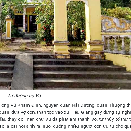
Từ đường họ Võ
là ông Vũ Khâm Định, nguyên quán Hải Dương, quan Thượng th
 quan, đưa vợ con, thân tộc vào xứ Tiểu Giang gây dựng sự ngh
ầu thay đổi, nên chữ Vũ đã phát âm thành Võ, từ thủy tổ thứ t
o là cái nôi sinh ra, nuôi dưỡng nhiều người con ưu tú cho q