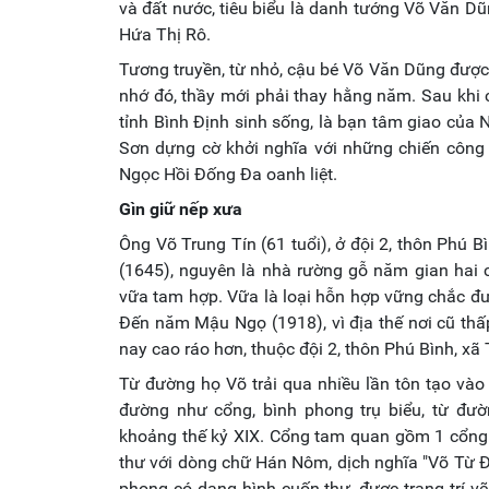
và đất nước, tiêu biểu là danh tướng Võ Văn D
Hứa Thị Rô.
Tương truyền, từ nhỏ, cậu bé Võ Văn Dũng được c
nhớ đó, thầy mới phải thay hằng năm. Sau khi 
tỉnh Bình Định sinh sống, là bạn tâm giao của 
Sơn dựng cờ khởi nghĩa với những chiến công 
Ngọc Hồi Đống Đa oanh liệt.
Gìn giữ nếp xưa
Ông Võ Trung Tín (61 tuổi), ở đội 2, thôn Phú
(1645), nguyên là nhà rường gỗ năm gian hai
vữa tam hợp. Vữa là loại hỗn hợp vững chắc đư
Đến năm Mậu Ngọ (1918), vì địa thế nơi cũ th
nay cao ráo hơn, thuộc đội 2, thôn Phú Bình, xã
Từ đường họ Võ trải qua nhiều lần tôn tạo vào
đường như cổng, bình phong trụ biểu, từ đườ
khoảng thế kỷ XIX. Cổng tam quan gồm 1 cổng l
thư với dòng chữ Hán Nôm, dịch nghĩa "Võ Từ Đ
phong có dạng hình cuốn thư, được trang trí v