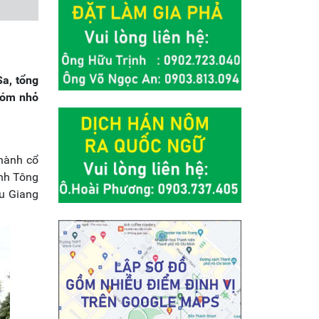
Sa, tổng
xóm nhỏ
hành cổ
ánh Tông
ểu Giang