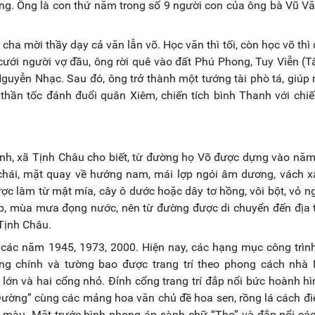
ũng. Ông là con thứ năm trong số 9 người con của ông bà Vũ V
ha mời thầy dạy cả văn lẫn võ. Học văn thì tối, còn học võ thì
cưới người vợ đầu, ông rời quê vào đất Phú Phong, Tuy Viễn (T
Nguyễn Nhạc. Sau đó, ông trở thành một tướng tài phò tá, giúp
thần tốc đánh đuổi quân Xiêm, chiến tích bình Thanh với chi
 Bình, xã Tịnh Châu cho biết, từ đường họ Võ được dựng vào nă
 chái, mặt quay về hướng nam, mái lợp ngói âm dương, vách x
ợc làm từ mật mía, cây ô dước hoặc dây tơ hồng, vôi bột, vỏ n
ấp, mùa mưa đọng nước, nên từ đường được di chuyển đến địa 
 Tịnh Châu.
 các năm 1945, 1973, 2000. Hiện nay, các hạng mục công trìn
ng chính và tường bao được trang trí theo phong cách nhà 
ớn và hai cổng nhỏ. Đỉnh cổng trang trí đắp nổi bức hoành h
ường” cùng các mảng hoa văn chủ đề hoa sen, rồng lá cách đi
ẽ màu. Mặt trước bình phong áp sành chữ “Thọ” và đắp nổi cá