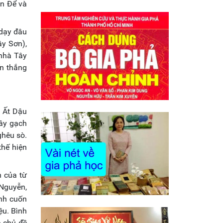
ăn Để và
 dạy đâu
ây Sơn),
 nhà Tây
ến thắng
m Ất Dậu
ây gạch
ghêu sò.
thế hiện
h của từ
Nguyễn,
ình cuốn
ệu. Bình
c chủ đề