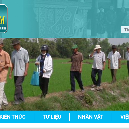
KIẾN THỨC
TƯ LIỆU
NHÂN VẬT
VIỆ