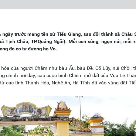
 ngày trước mang tên xứ Tiểu Giang, sau đổi thành xã Châu 
 xã Tịnh Châu, TP.Quảng Ngãi). Mỗi con sông, ngọn núi, mỗi 
rong đó có từ đường họ Võ.
 hóa của người Chăm như bàu Ấu, bàu Đề, Cổ Lũy, núi Chồi, t
 Cũng chính nơi đây, sau cuộc bình Chiêm mở đất của Vua Lê Th
 từ các tỉnh Thanh Hóa, Nghệ An, Hà Tĩnh đã vào vùng đất Ti