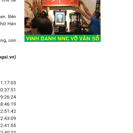
sen. Bên
 chữ Hán
ùng, con
gai.vn)
1:17:03
0:37:51
9:26:24
8:46:19
2:51:42
2:43:09
2:41:55
2:40:32