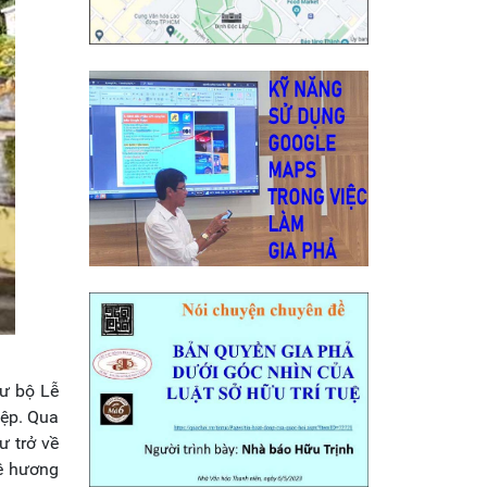
ư bộ Lễ
iệp. Qua
ư trở về
uê hương