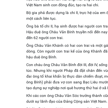
Việt Nam sinh con đông đúc, tạo ra hai chi.
Bộ gia phả được dựng là chi II, trực hệ của em ô
một cách liên tục.
Ông bà tổ chi II, hạ sinh được hai người con t
Hậu duệ ông Châu Văn Bính truyền nối đến nay
đến 62 người con trai.
Ông Châu Văn Khánh có hai con trai và một gái,
dòng. Còn người con trai kế của ông Khánh đã 
hậu duệ ông Bính.
Con cháu ông Châu Văn Bính đời III, đời IV, sốn
túc. Nhưng khi người Pháp đã đặt chân đến vù
đai ông tổ khai khẩn bị thực dân chiếm đoạt, mộ
ông Bính) phải đưa vợ con sang Bạc Liêu mướn 
tạo dựng sự nghiệp nơi quê hương thứ hai ở xã
Khi các con ông Châu Văn Sóc trưởng thành cũn
dưới sự lãnh đạo của Đảng Cộng sản Việt Nam