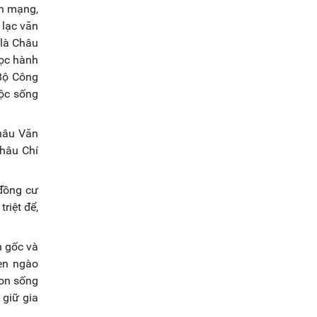
ch mạng,
 lạc văn
 là Châu
ọc hành
Bộ Công
uộc sống
Châu Văn
Châu Chí
 đồng cư
riệt để,
n gốc và
hẹn ngào
con sống
 giữ gia