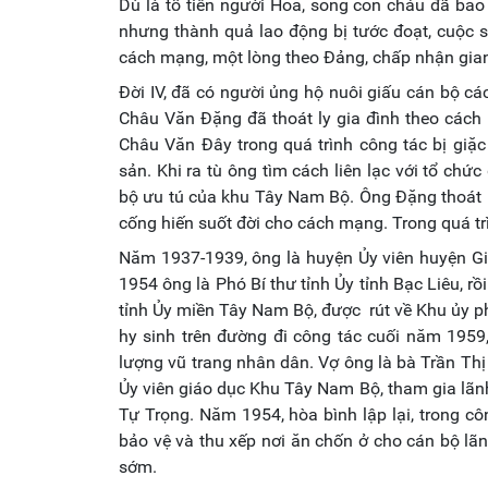
Dù là tổ tiên người Hoa, song con cháu đã bao
nhưng thành quả lao động bị tước đoạt, cuộc s
cách mạng, một lòng theo Đảng, chấp nhận gian 
Đời IV, đã có người ủng hộ nuôi giấu cán bộ 
Châu Văn Đặng đã thoát ly gia đình theo các
Châu Văn Đây trong quá trình công tác bị giặc
sản. Khi ra tù ông tìm cách liên lạc với tổ chứ
bộ ưu tú của khu Tây Nam Bộ. Ông Đặng thoát
cống hiến suốt đời cho cách mạng. Trong quá tr
Năm 1937-1939, ông là huyện Ủy viên huyện Gi
1954 ông là Phó Bí thư tỉnh Ủy tỉnh Bạc Liêu, rồ
tỉnh Ủy miền Tây Nam Bộ, được rút về Khu ủy ph
hy sinh trên đường đi công tác cuối năm 1959
lượng vũ trang nhân dân. Vợ ông là bà Trần Th
Ủy viên giáo dục Khu Tây Nam Bộ, tham gia lãnh 
Tự Trọng. Năm 1954, hòa bình lập lại, trong c
bảo vệ và thu xếp nơi ăn chốn ở cho cán bộ lãn
sớm.