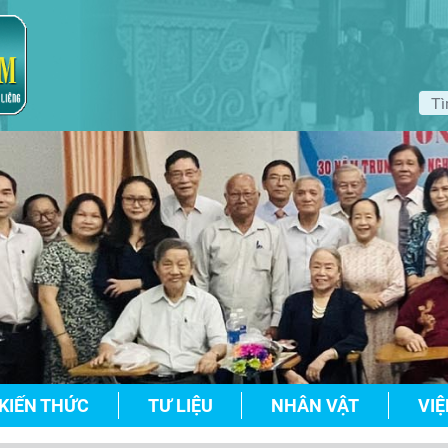
KIẾN THỨC
TƯ LIỆU
NHÂN VẬT
VIỆ