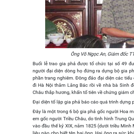
Ông Võ Ngọc An, Giám đốc TT
Buổi lễ trao gia phả được tổ chức tại số 49 
người đại diện dòng họ đứng ra dựng bộ gia ph
phần trang nghiêm. Đông đảo đại diện các tiểu 
đi Hà Nội thăm Lăng Bác rồi về nhà bà Sinh 
Châu thắp hương, khấn tổ tiên về chứng giám ch
Đại diện tổ lập gia phả báo cáo quá trình dựng p
Đây là một trong 6 bộ gia phả gốc người Hoa m
em gốc người Triều Châu, do tình hình Trung Qu
vào đầu thế kỷ XIX, năm 1825 (dưới triều Minh
liệu nào cho biết tên hai ông. Hai ông ra sức k