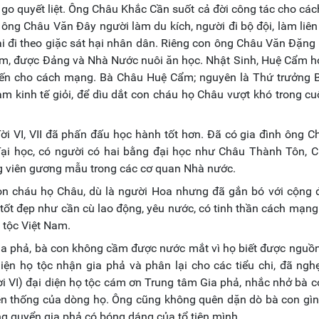
 go quyết liệt. Ông Châu Khắc Cần suốt cả đời công tác cho cá
 ông Châu Văn Đây người làm du kích, người đi bộ đội, làm liên
ai đi theo giặc sát hại nhân dân. Riêng con ông Châu Văn Đặng
ớm, được Đảng và Nhà Nước nuôi ăn học. Nhật Sinh, Huệ Cẩm h
hiến cho cách mạng. Bà Châu Huệ Cẩm; nguyên là Thứ trưởng 
m kinh tế giỏi, để dìu dắt con cháu họ Châu vượt khó trong c
đời VI, VII đã phấn đấu học hành tốt hơn. Đã có gia đình ông 
đại học, có người có hai bằng đại học như Châu Thành Tôn, 
g viên gương mẫu trong các cơ quan Nhà nước.
con cháu họ Châu, dù là người Hoa nhưng đã gắn bó với cộng
ốt đẹp như cần cù lao động, yêu nước, có tinh thần cách mạng t
 tộc Việt Nam.
gia phả, bà con không cầm được nước mắt vì họ biết được nguồ
diện họ tộc nhận gia phả và phân lại cho các tiểu chi, đã ng
 VI) đại diện họ tộc cám ơn Trung tâm Gia phả, nhắc nhở bà 
yền thống của dòng họ. Ông cũng không quên dặn dò bà con gìn
ong quyển gia phả có bóng dáng của tổ tiên mình.