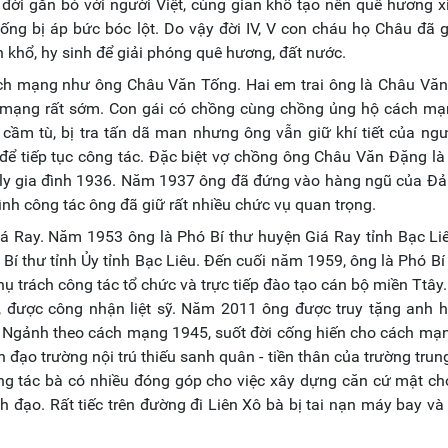
 đời gắn bó với người Việt, cùng gian khổ tạo nên quê hương x
ống bị áp bức bóc lột. Do vậy đời IV, V con cháu họ Châu đã 
khổ, hy sinh để giải phóng quê hương, đất nước.
cách mạng như ông Châu Văn Tống. Hai em trai ông là Châu Vă
h mạng rất sớm. Con gái có chồng cùng chồng ủng hộ cách mạ
 cầm tù, bị tra tấn dã man nhưng ông vẫn giữ khí tiết của ng
c để tiếp tục công tác. Đặc biệt vợ chồng ông Châu Văn Đặng là
 ly gia đình 1936. Năm 1937 ông đã đứng vào hàng ngũ của Đả
ình công tác ông đã giữ rất nhiều chức vụ quan trọng.
á Ray. Năm 1953 ông là Phó Bí thư huyện Giá Ray tỉnh Bạc L
i Bí thư tỉnh Ủy tỉnh Bạc Liêu. Đến cuối năm 1959, ông là Phó Bí 
ụ trách công tác tổ chức và trực tiếp đào tạo cán bộ miền Ttây
, được công nhận liệt sỹ. Năm 2011 ông được truy tặng anh 
ị Ngảnh theo cách mạng 1945, suốt đời cống hiến cho cách mạn
đạo trường nội trú thiếu sanh quân - tiền thân của trường trun
ông tác bà có nhiều đóng góp cho việc xây dựng căn cứ mật ch
h đạo. Rất tiếc trên đường đi Liên Xô bà bị tai nạn máy bay và