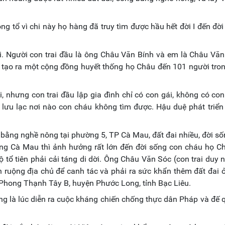
ng tổ vì chi này họ hàng đã truy tìm được hầu hết đời I đến đời 
rai. Người con trai đầu là ông Châu Văn Bính và em là Châu Vă
 tạo ra một cộng đồng huyết thống họ Châu đến 101 người tro
 nhưng con trai đầu lập gia đình chỉ có con gái, không có con 
lưu lạc nơi nào con cháu không tìm được. Hậu duệ phát triển c
g bằng nghề nông tại phường 5, TP Cà Mau, đất đai nhiều, đời s
ng Cà Mau thì ảnh hưởng rất lớn đến đời sống con cháu họ C
 tổ tiên phải cải táng di dời. Ông Châu Văn Sóc (con trai duy 
ruộng địa chủ để canh tác và phải ra sức khẩn thêm đất đai 
 Phong Thạnh Tây B, huyện Phước Long, tỉnh Bạc Liêu.
g là lúc diễn ra cuộc kháng chiến chống thực dân Pháp và đế
.