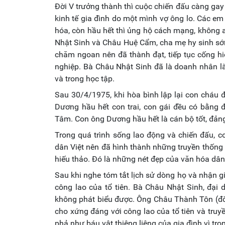
Đời V trưởng thành thì cuộc chiến đấu càng gay
kinh tế gia đình do một mình vợ ông lo. Các em
hóa, còn hầu hết thì ủng hộ cách mạng, không 
Nhật Sinh và Châu Huệ Cẩm, cha mẹ hy sinh s
chăm ngoan nên đã thành đạt, tiếp tục cống 
nghiệp. Bà Châu Nhật Sinh đã là doanh nhân là
và trong học tập.
Sau 30/4/1975, khi hòa bình lập lại con cháu 
Dương hầu hết con trai, con gái đều có bằng 
Tâm. Con ông Dương hầu hết là cán bộ tốt, đản
Trong quá trình sống lao động và chiến đấu, 
dân Việt nên đã hình thành những truyền thống t
hiếu thảo. Đó là những nét đẹp của văn hóa dân
Sau khi nghe tóm tắt lịch sử dòng họ và nhận 
công lao của tổ tiên. Bà Châu Nhật Sinh, đại 
không phát biểu được. Ông Châu Thành Tôn (đời
cho xứng đáng với công lao của tổ tiên và tru
phả như báu vật thiêng liêng của gia đình vì tr