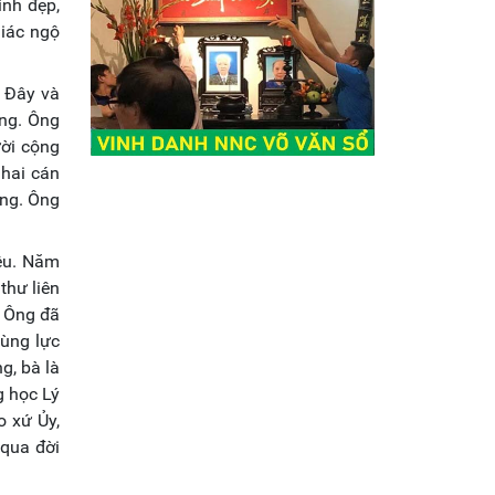
inh đẹp,
giác ngộ
n Đây và
ng. Ông
ười cộng
 hai cán
ng. Ông
iêu. Năm
thư liên
. Ông đã
hùng lực
g, bà là
g học Lý
o xứ Ủy,
 qua đời