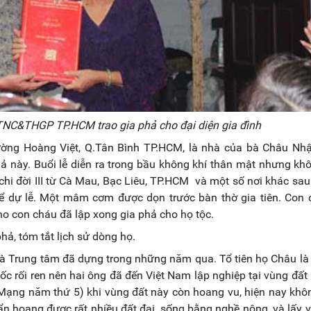
NC&THGP TP.HCM trao gia phả cho đại diện gia đình
đường Hoàng Việt, Q.Tân Bình TP.HCM, là nhà của bà Châu Nhậ
ả này. Buổi lễ diễn ra trong bầu không khí thân mật nhưng k
chi đời III từ Cà Mau, Bạc Liêu, TP.HCM và một số nơi khác sa
để dự lễ. Một mâm cơm được dọn trước bàn thờ gia tiên. Con 
o con cháu đã lập xong gia phả cho họ tộc.
hả, tóm tắt lịch sử dòng họ.
à Trung tâm đã dựng trong những năm qua. Tổ tiên họ Châu là
ốc rối ren nên hai ông đã đến Việt Nam lập nghiệp tại vùng đấ
 Mạng năm thứ 5) khi vùng đất này còn hoang vu, hiện nay khô
hẩn hoang được rất nhiều đất đai, sống bằng nghề nông, và lấy 