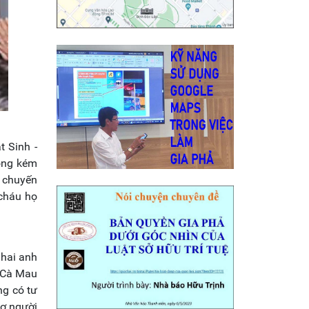
t Sinh -
hông kém
u chuyến
cháu họ
 hai anh
t Cà Mau
ng có tư
vợ người