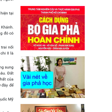
hiện tại
n Khánh.
ng đó có
trai nối
hi II là
ống sung
hâu. Đất
nhất của
ở đây để
 quốc Mỹ