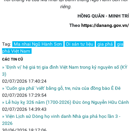
riêng.
HỒNG QUÂN - MINH TRÍ
Theo
https://danang.gov.vn/
Tag:
Ma nhai Ngũ Hành Sơn
Di sản tư liệu
gia phả
gia
phả Việt Nam
CÁC TIN CŨ
» 'Định vị' hệ giá trị gia đình Việt Nam trong kỷ nguyên số (KỲ
3)
02/07/2026 17:40:24
» 'Cuốn gia phả' 'viết' bằng gỗ, tre, nứa của đồng bào Ê Đê
02/07/2026 17:29:54
» Lễ húy kỵ 326 năm (1700-2026) Đức ông Nguyễn Hữu Cảnh
02/07/2026 14:39:43
» Viện Lịch sử Dòng họ vinh danh Nhà gia phả học lần 3 -
2026
30/06/2026 18:17:06