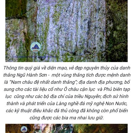
Thông tin quý giá về diện mạo, vẻ đẹp nguyên thủy của danh
thắng Ngũ Hành Sơn - một vùng thắng tích được mệnh danh
là “Nam châu đệ nhất danh thắng”; địa danh địa phương, bổ
sung cho các tài liệu cổ như Ô châu cận lục và Phủ biên tạp
lục cũng như các bộ địa chí của triều Nguyễn; địch sử hình
thành và phát triển của Làng nghề đá mỹ nghệ Non Nước,
các kỹ thuật điêu khắc đá thủ công đã không còn phổ biến
cũng được các bia ma nhai lưu giữ.