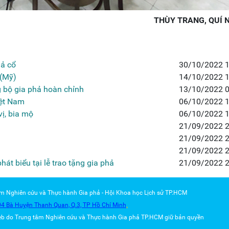
THÙY TRANG, QUÍ 
hả cổ
30/10/2022 1
 (Mỹ)
14/10/2022 1
 bộ gia phả hoàn chỉnh
13/10/2022 0
iệt Nam
06/10/2022 1
vị, bia mộ
06/10/2022 1
21/09/2022 2
21/09/2022 2
21/09/2022 2
t biểu tại lễ trao tặng gia phả
21/09/2022 2
âm Nghiên cứu và Thực hành Gia phả - Hội Khoa học Lịch sử TP.HCM
04 Bà Huyện Thanh Quan, Q.3,
TP Hồ Chí Minh
.
eb do Trung tâm
Nghiên cứu và Thực hành Gia phả TP.HCM
giữ bản quyền