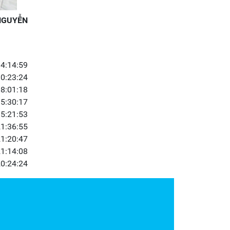
NGUYỄN
4:14:59
0:23:24
8:01:18
5:30:17
5:21:53
1:36:55
1:20:47
1:14:08
0:24:24