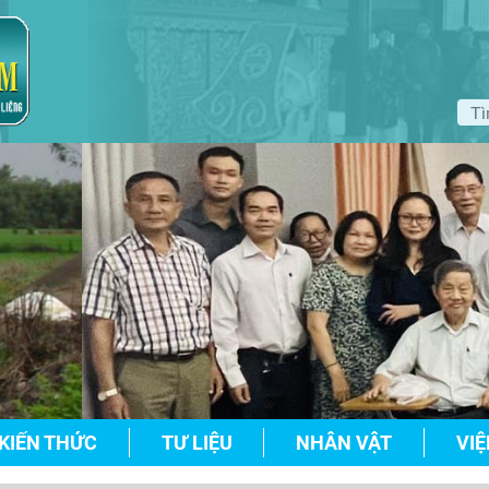
KIẾN THỨC
TƯ LIỆU
NHÂN VẬT
VIỆ