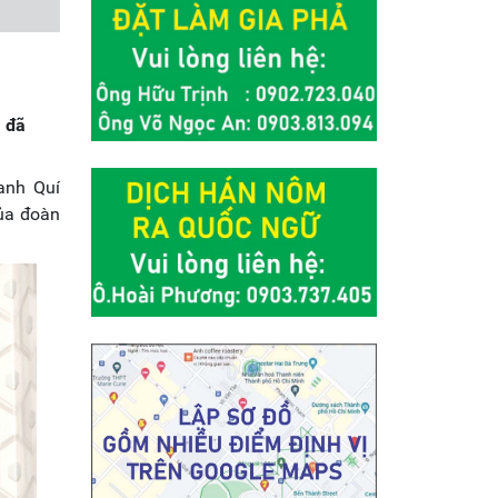
) đã
anh Quí
của đoàn