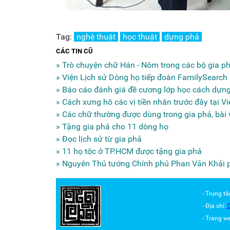
Tag:
nghệ thuật
học thuật
dựng phả
CÁC TIN CŨ
» Trò chuyện chữ Hán - Nôm trong các bộ gia p
» Viện Lịch sử Dòng họ tiếp đoàn FamilySearch
» Báo cáo đánh giá đề cương lớp học cách dựng
» Cách xưng hô các vị tiền nhân trước đây tại V
» Các chữ thường được dùng trong gia phả, bài 
» Tặng gia phả cho 11 dòng họ
» Đọc lịch sử từ gia phả
» 11 họ tộc ở TP.HCM được tặng gia phả
» Nguyên Thủ tướng Chính phủ Phan Văn Khải phá
- Trung t
- Địa chỉ:
- Trang w