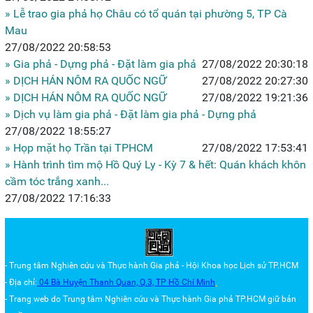
» Lễ trao gia phả họ Châu có tổ quán tại phường 5, TP Cà
Mau
27/08/2022 20:58:53
» Gia phả - Dựng phả - Đặt làm gia phả
27/08/2022 20:30:18
» DỊCH HÁN NÔM RA QUỐC NGỮ
27/08/2022 20:27:30
» DỊCH HÁN NÔM RA QUỐC NGỮ
27/08/2022 19:21:36
» Dịch vụ làm gia phả - Đặt làm gia phả - Dựng phả
27/08/2022 18:55:27
» Họp mặt họ Trần tại TPHCM
27/08/2022 17:53:41
» Hành trình tìm mộ Hồ Quý Ly - Kỳ 7 & hết: Quán khách khôn
cầm tóc trắng xanh...
27/08/2022 17:16:33
- Trung tâm Nghiên cứu và Thực hành Gia phả - Hội Khoa học Lịch sử TP.HCM
- Địa chỉ:
04 Bà Huyện Thanh Quan, Q.3,
TP Hồ Chí Minh
.
- Trang web do Trung tâm
Nghiên cứu và Thực hành Gia phả TP.HCM
giữ bản