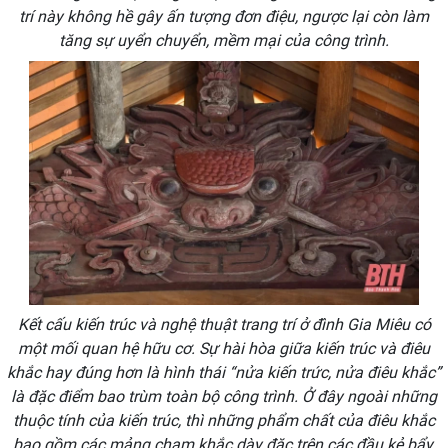
trí này không hề gây ấn tượng đơn điệu, ngược lại còn làm
tăng sự uyển chuyển, mềm mại của công trình.
Kết cấu kiến trúc và nghệ thuật trang trí ở đình Gia Miêu có
một mối quan hệ hữu cơ. Sự hài hòa giữa kiến trúc và điêu
khắc hay đúng hơn là hình thái “nửa kiến trức, nửa điêu khắc”
là đặc điểm bao trùm toàn bộ công trình. Ở đây ngoài những
thuộc tính của kiến trúc, thì những phẩm chất của điêu khắc
bao gồm các mảng chạm khắc dày đặc trên các đầu kẻ bẩy,