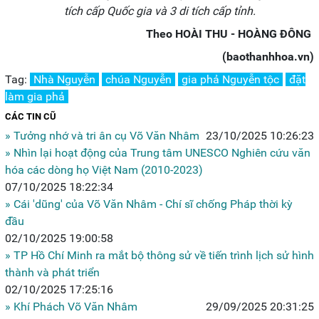
tích cấp Quốc gia và 3 di tích cấp tỉnh.
Theo HOÀI THU - HOÀNG ĐÔNG
(baothanhhoa.vn)
Tag:
Nhà Nguyễn
chúa Nguyễn
gia phả Nguyễn tộc
đặt
làm gia phả
CÁC TIN CŨ
» Tưởng nhớ và tri ân cụ Võ Văn Nhâm
23/10/2025 10:26:23
» Nhìn lại hoạt động của Trung tâm UNESCO Nghiên cứu văn
hóa các dòng họ Việt Nam (2010-2023)
07/10/2025 18:22:34
» Cái 'dũng' của Võ Văn Nhâm - Chí sĩ chống Pháp thời kỳ
đầu
02/10/2025 19:00:58
» TP Hồ Chí Minh ra mắt bộ thông sử về tiến trình lịch sử hình
thành và phát triển
02/10/2025 17:25:16
» Khí Phách Võ Văn Nhâm
29/09/2025 20:31:25