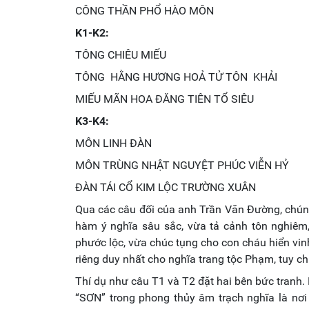
CÔNG THẦN PHỔ HÀO MÔN
K1-K2:
TÔNG CHIÊU MIẾU
TÔNG HẰNG HƯƠNG HOẢ TỬ TÔN KHẢI
MIẾU MÃN HOA ĐĂNG TIÊN TỔ SIÊU
K3-K4:
MÔN LINH ĐÀN
MÔN TRÙNG NHẬT NGUYỆT PHÚC VIỄN HỶ
ĐÀN TÁI CỔ KIM LỘC TRƯỜNG XUÂN
Qua các câu đối của anh Trần Văn Đường, chúng
hàm ý nghĩa sâu sắc, vừa tả cảnh tôn nghiêm,
phước lộc, vừa chúc tụng cho con cháu hiển vinh
riêng duy nhất cho nghĩa trang tộc Phạm, tuy c
Thí dụ như câu T1 và T2 đặt hai bên bức tran
“SƠN” trong phong thủy âm trạch nghĩa là nơ