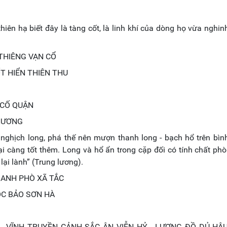
hiên hạ biết đây là tàng cốt, là linh khí của dòng họ vừa nghin
 THIÊNG VẠN CỔ
T HIỂN THIÊN THU
 CỐ QUẬN
 HƯƠNG
ể nghịch long, phá thế nên mượn thanh long - bạch hổ trên bì
i càng tốt thêm. Long và hổ ẩn trong cặp đối có tính chất phò
ại lành” (Trung lương).
DANH PHÒ XÃ TẮC
ỘC BẢO SƠN HÀ
- VĨNH TRUYỀN CẢNH SẮC ÂN VIỄN HỶ - LƯƠNG ĐỒ DỦ HẬU