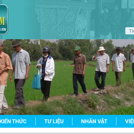
KIẾN THỨC
TƯ LIỆU
NHÂN VẬT
VIỆ