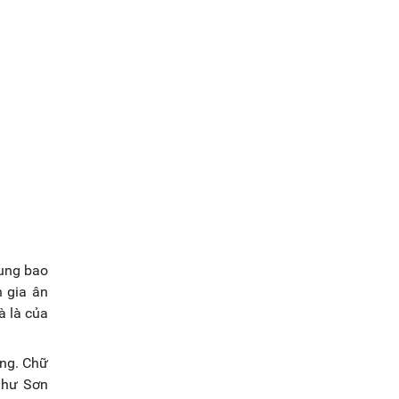
dung bao
n gia ân
à là của
êng. Chữ
như Sơn