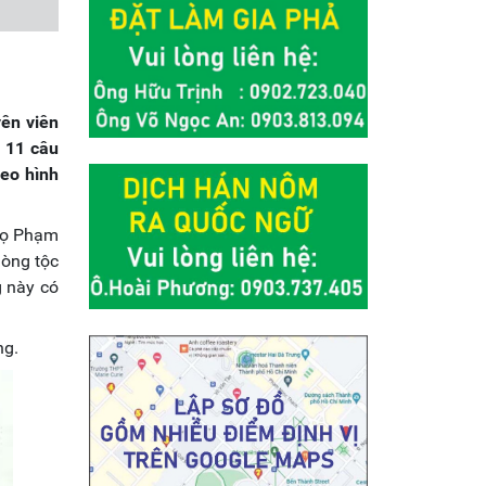
ên viên
 11 câu
heo hình
họ Phạm
Dòng tộc
g này có
ng.