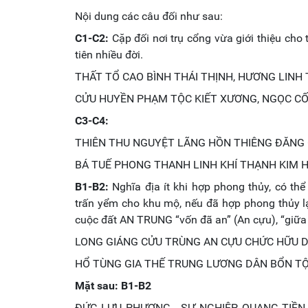
Nội dung các câu đối như sau:
C1-C2:
Cặp đối nơi trụ cổng vừa giới thiệu cho t
tiên nhiều đời.
THẤT TỔ CAO BÌNH THÁI THỊNH, HƯƠNG LINH
CỬU HUYỀN PHẠM TỘC KIẾT XƯƠNG, NGỌC CỐ
C3-C4:
THIÊN THU NGUYỆT LÃNG HỒN THIÊNG ĐĂNG
BÁ TUẾ PHONG THANH LINH KHÍ THẠNH KIM
B1-B2:
Nghĩa địa ít khi hợp phong thủy, có th
trấn yểm cho khu mộ, nếu đã hợp phong thủy lạ
cuộc đất AN TRUNG “vốn đã an” (An cựu), “giữa l
LONG GIÁNG CỬU TRÙNG AN CỰU CHỨC HỮU 
HỔ TÙNG GIA THẾ TRUNG LƯƠNG DÂN BỔN T
Mặt sau: B1-B2
ĐỨC LƯU PHƯƠNG - SỰ NGHIỆP QUANG TIỀN 