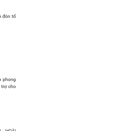
h đón tổ
nh phong
 trợ cho
 - HOÀI