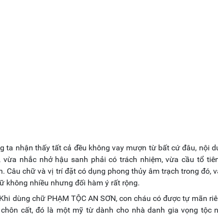
 ta nhận thấy tất cả đều không vay mượn từ bất cứ đâu, nội 
 vừa nhắc nhở hậu sanh phải có trách nhiệm, vừa cầu tổ tiê
. Câu chữ và vị trí đặt có dụng phong thủy âm trạch trong đó, v
hữ không nhiều nhưng đối hàm ý rất rộng.
h. Khi dùng chữ PHẠM TỘC AN SƠN, con cháu có được tự mãn ri
i chôn cất, đó là một mỹ từ dành cho nhà danh gia vọng tộc 