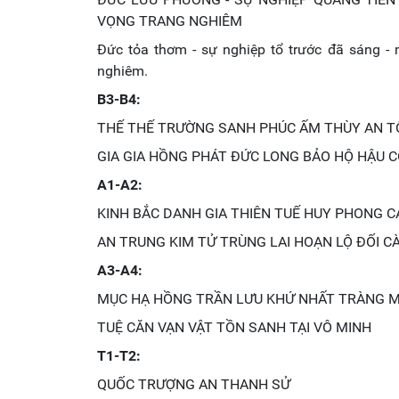
VỌNG TRANG NGHIÊM
Đức tỏa thơm - sự nghiệp tổ trước đã sáng - 
nghiêm.
B3-B4:
THẾ THẾ TRƯỜNG SANH PHÚC ẤM THÙY AN T
GIA GIA HỒNG PHÁT ĐỨC LONG BẢO HỘ HẬU 
A1-A2:
KINH BẮC DANH GIA THIÊN TUẾ HUY PHONG 
AN TRUNG KIM TỬ TRÙNG LAI HOẠN LỘ ĐỐI C
A3-A4:
MỤC HẠ HỒNG TRẦN LƯU KHỨ NHẤT TRÀNG 
TUỆ CĂN VẠN VẬT TỒN SANH TẠI VÔ MINH
T1-T2:
QUỐC TRƯỢNG AN THANH SỬ