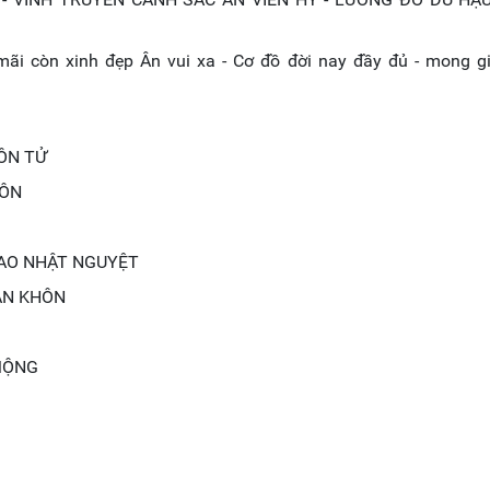
mãi còn xinh đẹp Ân vui xa - Cơ đồ đời nay đầy đủ - mong g
ÔN TỬ
CÔN
CAO NHẬT NGUYỆT
ÀN KHÔN
MỘNG