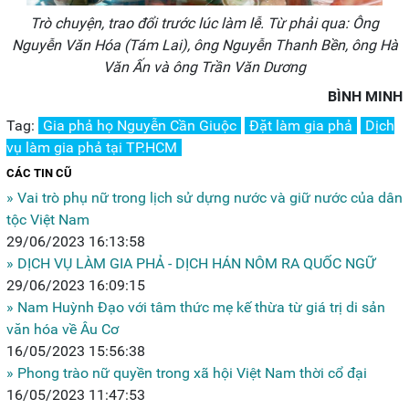
Trò chuyện, trao đổi trước lúc làm lễ. Từ phải qua: Ông
Nguyễn Văn Hóa (Tám Lai),
ông Nguyễn Thanh Bền,
ông Hà
Văn Ấn
và ông Trần Văn Dương
BÌNH MINH
Tag:
Gia phả họ Nguyễn Cần Giuộc
Đặt làm gia phả
Dịch
vụ làm gia phả tại TP.HCM
CÁC TIN CŨ
» Vai trò phụ nữ trong lịch sử dựng nước và giữ nước của dân
tộc Việt Nam
29/06/2023 16:13:58
» DỊCH VỤ LÀM GIA PHẢ - DỊCH HÁN NÔM RA QUỐC NGỮ
29/06/2023 16:09:15
» Nam Huỳnh Đạo với tâm thức mẹ kế thừa từ giá trị di sản
văn hóa về Âu Cơ
16/05/2023 15:56:38
» Phong trào nữ quyền trong xã hội Việt Nam thời cổ đại
16/05/2023 11:47:53