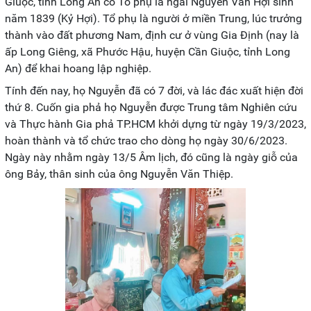
Giuộc, tỉnh Long An có Tổ phụ là ngài Nguyễn Văn Hợi sinh
năm 1839 (Kỷ Hợi). Tổ phụ là người ở miền Trung, lúc trưởng
thành vào đất phương Nam, định cư ở vùng Gia Định (nay là
ấp Long Giêng, xã Phước Hậu, huyện Cần Giuộc, tỉnh Long
An) để khai hoang lập nghiệp.
Tính đến nay, họ Nguyễn đã có 7 đời, và lác đác xuất hiện đời
thứ 8. Cuốn gia phả họ Nguyễn được Trung tâm Nghiên cứu
và Thực hành Gia phả TP.HCM khởi dựng từ ngày 19/3/2023,
hoàn thành và tổ chức trao cho dòng họ ngày 30/6/2023.
Ngày này nhằm ngày 13/5 Âm lịch, đó cũng là ngày giỗ của
ông Bảy, thân sinh của ông Nguyễn Văn Thiệp.