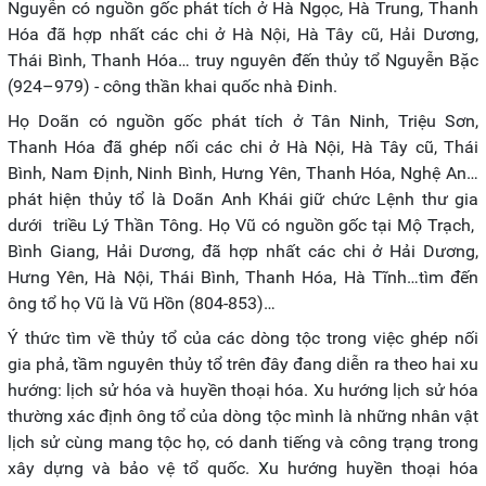
Nguyễn có nguồn gốc phát tích ở Hà Ngọc, Hà Trung, Thanh
Hóa đã hợp nhất các chi ở Hà Nội, Hà Tây cũ, Hải Dương,
Thái Bình, Thanh Hóa… truy nguyên đến thủy tổ Nguyễn Bặc
(924–979) - công thần khai quốc nhà Đinh.
Họ Doãn có nguồn gốc phát tích ở Tân Ninh, Triệu Sơn,
Thanh Hóa đã ghép nối các chi ở Hà Nội, Hà Tây cũ, Thái
Bình, Nam Định, Ninh Bình, Hưng Yên, Thanh Hóa, Nghệ An…
phát hiện thủy tổ là Doãn Anh Khái giữ chức Lệnh thư gia
dưới triều Lý Thần Tông. Họ Vũ có nguồn gốc tại Mộ Trạch,
Bình Giang, Hải Dương, đã hợp nhất các chi ở Hải Dương,
Hưng Yên, Hà Nội, Thái Bình, Thanh Hóa, Hà Tĩnh…tìm đến
ông tổ họ Vũ là Vũ Hồn (804-853)…
Ý thức tìm về thủy tổ của các dòng tộc trong việc ghép nối
gia phả, tầm nguyên thủy tổ trên đây đang diễn ra theo hai xu
hướng: lịch sử hóa và huyền thoại hóa. Xu hướng lịch sử hóa
thường xác định ông tổ của dòng tộc mình là những nhân vật
lịch sử cùng mang tộc họ, có danh tiếng và công trạng trong
xây dựng và bảo vệ tổ quốc. Xu hướng huyền thoại hóa