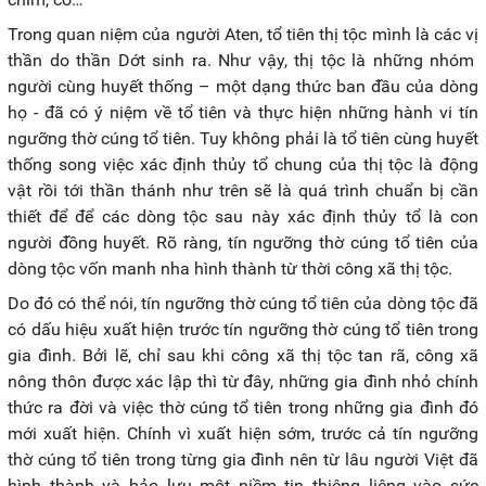
Trong quan niệm của người Aten, tổ tiên thị tộc mình là các vị
thần do thần Dớt sinh ra. Như vậy, thị tộc là những nhóm
người cùng huyết thống – một dạng thức ban đầu của dòng
họ - đã có ý niệm về tổ tiên và thực hiện những hành vi tín
ngưỡng thờ cúng tổ tiên. Tuy không phải là tổ tiên cùng huyết
thống song việc xác định thủy tổ chung của thị tộc là động
vật rồi tới thần thánh như trên sẽ là quá trình chuẩn bị cần
thiết để để các dòng tộc sau này xác định thủy tổ là con
người đồng huyết. Rõ ràng, tín ngưỡng thờ cúng tổ tiên của
dòng tộc vốn manh nha hình thành từ thời công xã thị tộc.
Do đó có thể nói, tín ngưỡng thờ cúng tổ tiên của dòng tộc đã
có dấu hiệu xuất hiện trước tín ngưỡng thờ cúng tổ tiên trong
gia đình. Bởi lẽ, chỉ sau khi công xã thị tộc tan rã, công xã
nông thôn được xác lập thì từ đây, những gia đình nhỏ chính
thức ra đời và việc thờ cúng tổ tiên trong những gia đình đó
mới xuất hiện. Chính vì xuất hiện sớm, trước cả tín ngưỡng
thờ cúng tổ tiên trong từng gia đình nên từ lâu người Việt đã
hình thành và bảo lưu một niềm tin thiêng liêng vào sức