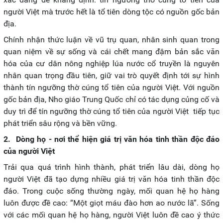
người Việt mà trước hết là tổ tiên dòng tộc có nguồn gốc bản
địa.
Chính nhận thức luận về vũ trụ quan, nhân sinh quan trong
quan niệm về sự sống và cái chết mang đậm bản sắc văn
hóa của cư dân nông nghiệp lúa nước cổ truyền là nguyên
nhân quan trọng đầu tiên, giữ vai trò quyết định tới sự hình
thành tín ngưỡng thờ cúng tổ tiên của người Việt. Với nguồn
gốc bản địa, Nho giáo Trung Quốc chỉ có tác dụng củng cố và
duy trì để tín ngưỡng thờ cúng tổ tiên của người Việt tiếp tục
phát triển sâu rộng và bền vững.
2. Dòng họ - nơi thể hiện giá trị văn hóa tinh thần độc đáo
của người Việt
Trải qua quá trình hình thành, phát triển lâu dài, dòng họ
người Việt đã tạo dựng nhiều giá trị văn hóa tinh thần độc
đáo. Trong cuộc sống thường ngày, mối quan hệ họ hàng
luôn được đề cao: “Một giọt máu đào hơn ao nước lã”. Sống
với các mối quan hệ họ hàng, người Việt luôn đề cao ý thức