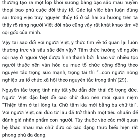
thường tạo ra một lớp khói sương bàng bạc sắc màu huyền
thoại bao phủ cuộc đời thủy tổ. Gác lại việc bàn luận đúng
sai trong việc truy nguyên thủy tổ ở cả hai xu hướng trên ta
thấy rõ ràng người Việt đời nào cũng vậy rất khát khao tìm về
cội gốc của mình.
Vậy tại sao đối với người Việt, ý thức tìm về tổ quán lại luôn
thường trực và sâu sắc đến vậy? Tâm thức hướng về nguồn
cội này ở người Việt được hình thành bởi khác với nhiều tộc
người thuộc nền văn hóa du mục tổ chức cộng đồng theo
nguyên tắc trọng sức mạnh, trọng tài thì “…con người nông
nghiệp ưa tổ chức xã hội theo nguyên tắc trọng tình”(29).
Nguyên tắc trọng tình này tất yếu dẫn đến thái độ trọng đức.
Người Việt đặc biệt đề cao chữ đức nên mới quan niệm
“Thiện tâm ở tại lòng ta. Chữ tâm kia mới bằng ba chữ tài”.
Với người Việt, cái đức từ lâu đã trở thành một tiêu chuẩn để
đánh giá nhân phẩm con người. Tùy thuộc vào các mối quan
hệ khác nhau mà chữ đức có các dạng thức biểu hiện rất
phong phú đa đạng.