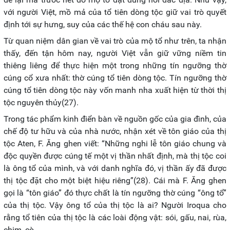
với người Việt, mồ mả của tổ tiên dòng tộc giữ vai trò quyết
định tới sự hưng, suy của các thế hệ con cháu sau này.
Từ quan niệm dân gian về vai trò của mộ tổ như trên, ta nhận
thấy, đến tận hôm nay, người Việt vẫn giữ vững niềm tin
thiêng liêng để thực hiện một trong những tín ngưỡng thờ
cúng cổ xưa nhất: thờ cúng tổ tiên dòng tộc. Tín ngưỡng thờ
cúng tổ tiên dòng tộc này vốn manh nha xuất hiện từ thời thị
tộc nguyên thủy(27).
Trong tác phẩm kinh điển bàn về nguồn gốc của gia đình, của
chế độ tư hữu và của nhà nước, nhận xét về tôn giáo của thị
tộc Aten, F. Ăng ghen viết: “Những nghi lễ tôn giáo chung và
độc quyền được cúng tế một vị thần nhất định, mà thị tộc coi
là ông tổ của mình, và với danh nghĩa đó, vị thần ấy đã được
thị tộc đặt cho một biệt hiệu riêng”(28). Cái mà F. Ăng ghen
gọi là “tôn giáo” đó thực chất là tín ngưỡng thờ cúng “ông tổ”
của thị tộc. Vậy ông tổ của thị tộc là ai? Người Iroqua cho
rằng tổ tiên của thị tộc là các loài động vật: sói, gấu, nai, rùa,
chim, cò…