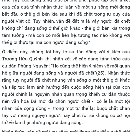
quả của quá trình nhận thức luận về một sự sống mới đang
bắt đầu ở thế giới bên kia sau khi đã chết trong tư duy của
người Việt cổ. Tuy nhiên, vấn đề đặt ra là vậy người đã chết
không chỉ đang sống ở thế giới khác - thế giới bên kia trong
tâm tưởng - mà còn có mối liên hệ, tương tác nào không với
thế giới thực tại mà con người đang sống?
Ở điểm này, chúng tôi bày tỏ sự tán đồng với ý kiến của
Trương Hữu Quýnh khi nhận xét về các dạng táng thức của
cư dân Phùng Nguyên: “Họ cũng thể hiện ý niệm về mối quan
hệ giữa người đang sống và người đã chết”(25). Nhận thức
rằng tuy người đã chết nhưng vẫn sống ở một thế giới khác
và tiếp tục làm ảnh hưởng đến cuộc sống hiện tại của con
người chính là nguyên nhân quan trọng khiến cư dân thuộc
nền văn hóa Đá mới đã chôn người chết - có lẽ là một tội
nhân của cộng đồng - trong một tư thế lạ: buộc chặt chân
tay với mong nguyện người này chết rồi sẽ không có cơ hội
trở về làm hại những người đang sống.
Nhận thức luận về một sự sống mới đang tiếp diễn ở thế giới