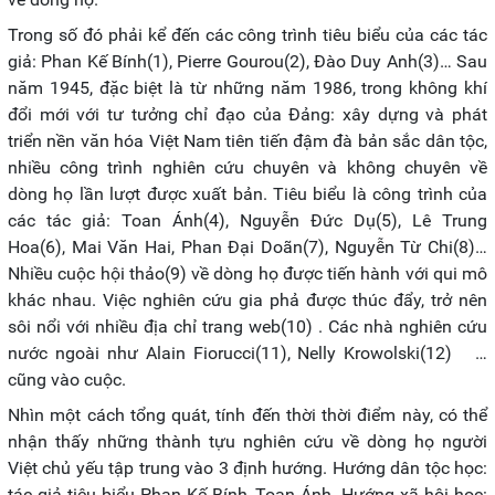
Trong số đó phải kể đến các công trình tiêu biểu của các tác
giả: Phan Kế Bính(1), Pierre Gourou(2), Đào Duy Anh(3)… Sau
năm 1945, đặc biệt là từ những năm 1986, trong không khí
đổi mới với tư tưởng chỉ đạo của Đảng: xây dựng và phát
triển nền văn hóa Việt Nam tiên tiến đậm đà bản sắc dân tộc,
nhiều công trình nghiên cứu chuyên và không chuyên về
dòng họ lần lượt được xuất bản. Tiêu biểu là công trình của
các tác giả: Toan Ánh(4), Nguyễn Đức Dụ(5), Lê Trung
Hoa(6), Mai Văn Hai, Phan Đại Doãn(7), Nguyễn Từ Chi(8)…
Nhiều cuộc hội thảo(9) về dòng họ được tiến hành với qui mô
khác nhau. Việc nghiên cứu gia phả được thúc đẩy, trở nên
sôi nổi với nhiều địa chỉ trang web(10) . Các nhà nghiên cứu
nước ngoài như Alain Fiorucci(11), Nelly Krowolski(12) …
cũng vào cuộc.
Nhìn một cách tổng quát, tính đến thời thời điểm này, có thể
nhận thấy những thành tựu nghiên cứu về dòng họ người
Việt chủ yếu tập trung vào 3 định hướng. Hướng dân tộc học:
tác giả tiêu biểu Phan Kế Bính, Toan Ánh. Hướng xã hội học: