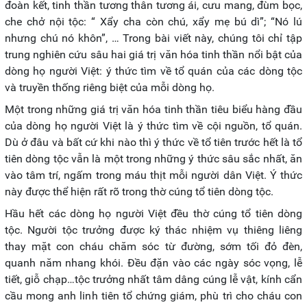
đoàn kết, tinh thần tương thân tương ái, cưu mang, đùm bọc,
che chở nội tộc: “ Xẩy cha còn chú, xẩy mẹ bú dì”; “Nó lú
nhưng chú nó khôn”, … Trong bài viết này, chúng tôi chỉ tập
trung nghiên cứu sâu hai giá trị văn hóa tinh thần nổi bật của
dòng họ người Việt: ý thức tìm về tổ quán của các dòng tộc
và truyền thống riêng biệt của mỗi dòng họ.
Một trong những giá trị văn hóa tinh thần tiêu biểu hàng đầu
của dòng họ người Việt là ý thức tìm về cội nguồn, tổ quán.
Dù ở đâu và bất cứ khi nào thì ý thức về tổ tiên trước hết là tổ
tiên dòng tộc vẫn là một trong những ý thức sâu sắc nhất, ăn
vào tâm trí, ngấm trong máu thịt mỗi người dân Việt. Ý thức
này được thể hiện rất rõ trong thờ cúng tổ tiên dòng tộc.
Hầu hết các dòng họ người Việt đều thờ cúng tổ tiên dòng
tộc. Người tộc trưởng được ký thác nhiệm vụ thiêng liêng
thay mặt con cháu chăm sóc từ đường, sớm tối đỏ đèn,
quanh năm nhang khói. Đều đặn vào các ngày sóc vọng, lễ
tiết, giỗ chạp…tộc trưởng nhất tâm dâng cúng lễ vật, kính cẩn
cầu mong anh linh tiên tổ chứng giám, phù trì cho cháu con