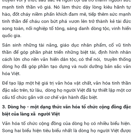
mạnh tinh thần vô giá. Nó làm thức dậy lòng kiêu hãnh tự
hào, đốt cháy niềm phấn khích đam mê, tiếp thêm sức mạnh
tinh thần để cháu con bứt phá vươn lên trở thành kẻ tài đức
song toàn, nối nghiệp tổ tông, sáng danh dòng tộc, vinh hiển
quốc gia.
Sản sinh những tài năng, giáo dục nhân phẩm, cổ vũ tinh
thần để góp phần phát triển những biệt tài, định hình nhân
cách lớn cho nền văn hiến dân tộc, có thể nói, truyền thống
dòng họ đã góp phần tạo dựng và nuôi dưỡng bản sắc văn
hóa Việt.
Để tạo lập một hệ giá trị văn hóa vật chất, văn hóa tinh thần
đặc sắc trên, từ lâu, dòng họ người Việt đã tự thiết lập một cơ
cấu tổ chức gắn với cơ chế vận hành đặc biệt.
3. Dòng họ - một dạng thức văn hóa tổ chức cộng đồng đặc
biệt của làng xã người Việt
Văn hóa tổ chức cộng đồng của dòng họ có nhiều biểu hiện.
Song hai biểu hiện tiêu biểu nhất là dòng họ người Việt được