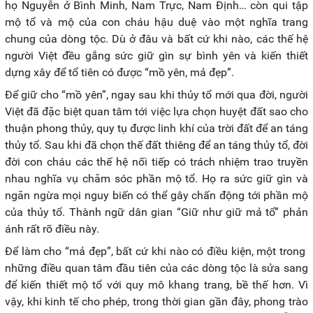
họ Nguyễn ở Bình Minh, Nam Trực, Nam Định… còn qui tập
mộ tổ và mộ của con cháu hậu duệ vào một nghĩa trang
chung của dòng tộc. Dù ở đâu và bất cứ khi nào, các thế hệ
người Việt đều gắng sức giữ gìn sự bình yên và kiến thiết
dựng xây để tổ tiên có được “mồ yên, mả đẹp”.
Để giữ cho “mồ yên”, ngay sau khi thủy tổ mới qua đời, người
Việt đã đặc biệt quan tâm tới việc lựa chọn huyệt đất sao cho
thuận phong thủy, quy tụ được linh khí của trời đất để an táng
thủy tổ. Sau khi đã chọn thế đất thiêng để an táng thủy tổ, đời
đời con cháu các thế hệ nối tiếp có trách nhiệm trao truyền
nhau nghĩa vụ chăm sóc phần mộ tổ. Họ ra sức giữ gìn và
ngăn ngừa mọi nguy biến có thể gây chấn động tới phần mộ
của thủy tổ. Thành ngữ dân gian “Giữ như giữ mả tổ” phản
ánh rất rõ điều này.
Để làm cho “mả đẹp”, bất cứ khi nào có điều kiện, một trong
những điều quan tâm đầu tiên của các dòng tộc là sửa sang
để kiến thiết mộ tổ với quy mô khang trang, bề thế hơn. Vì
vậy, khi kinh tế cho phép, trong thời gian gần đây, phong trào