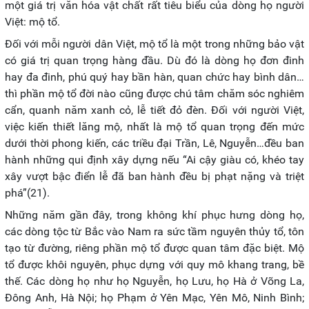
một giá trị văn hóa vật chất rất tiêu biểu của dòng họ người
Việt: mộ tổ.
Đối với mỗi người dân Việt, mộ tổ là một trong những bảo vật
có giá trị quan trọng hàng đầu. Dù đó là dòng họ đơn đinh
hay đa đinh, phú quý hay bần hàn, quan chức hay bình dân…
thì phần mộ tổ đời nào cũng được chú tâm chăm sóc nghiêm
cẩn, quanh năm xanh cỏ, lễ tiết đỏ đèn. Đối với người Việt,
việc kiến thiết lăng mộ, nhất là mộ tổ quan trọng đến mức
dưới thời phong kiến, các triều đại Trần, Lê, Nguyễn…đều ban
hành những qui định xây dựng nếu “Ai cậy giàu có, khéo tay
xây vượt bậc điển lễ đã ban hành đều bị phạt nặng và triệt
phá”(21).
Những năm gần đây, trong không khí phục hưng dòng họ,
các dòng tộc từ Bắc vào Nam ra sức tầm nguyên thủy tổ, tôn
tạo từ đường, riêng phần mộ tổ được quan tâm đặc biệt. Mộ
tổ được khôi nguyên, phục dựng với quy mô khang trang, bề
thế. Các dòng họ như họ Nguyễn, họ Lưu, họ Hà ở Võng La,
Đông Anh, Hà Nội; họ Phạm ở Yên Mạc, Yên Mô, Ninh Bình;