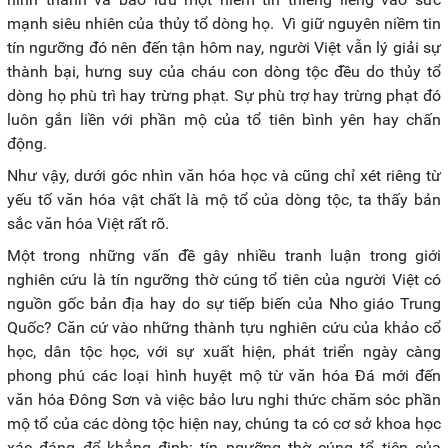
mạnh siêu nhiên của thủy tổ dòng họ. Vì giữ nguyên niềm tin
tín ngưỡng đó nên đến tận hôm nay, người Việt vẫn lý giải sự
thành bại, hưng suy của cháu con dòng tộc đều do thủy tổ
dòng họ phù trì hay trừng phạt. Sự phù trợ hay trừng phạt đó
luôn gắn liền với phần mộ của tổ tiên bình yên hay chấn
động.
Như vậy, dưới góc nhìn văn hóa học và cũng chỉ xét riêng từ
yếu tố văn hóa vật chất là mộ tổ của dòng tộc, ta thấy bản
sắc văn hóa Việt rất rõ.
Một trong những vấn đề gây nhiều tranh luận trong giới
nghiên cứu là tín ngưỡng thờ cúng tổ tiên của người Việt có
nguồn gốc bản địa hay do sự tiếp biến của Nho giáo Trung
Quốc? Căn cứ vào những thành tựu nghiên cứu của khảo cổ
học, dân tộc học, với sự xuất hiện, phát triển ngày càng
phong phú các loại hình huyệt mộ từ văn hóa Đá mới đến
văn hóa Đông Sơn và việc bảo lưu nghi thức chăm sóc phần
mộ tổ của các dòng tộc hiện nay, chúng ta có cơ sở khoa học
xác đáng để khẳng định: tín ngưỡng thờ cúng tổ tiên của