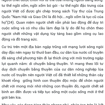
tư thế ngồi xổm, ngồi xổm bó gói - tư thế ngồi đặc trưng của
người Việt cổ được ghi chép trong sách Tùy thư của Trung
Quốc “Nam Hải và Giao Chỉ là đô hội….ngồi xổm là tục cũ của
họ”(24). Quan niệm người chết vẫn phải lao động để duy trì
cuộc sống và có nhu cầu làm đẹp là lý do để họ chôn theo
người chết những vật dụng tùy táng bao gồm công cụ lao
động và đồ trang sức.
Cư trú trên một địa bàn ngập trũng với mạng lưới sông ngòi
dày đặc nên ngay từ thưở ban đầu, cư dân lúa nước cổ truyền
đã sáng chế phương tiện đi lại thích ứng với môi trường ngập
lụt quanh năm: di chuyển bằng thuyền. Vì mang theo lối tư
duy dịch chuyển bằng thuyền của cư dân nông nghiệp lúa
nước cổ truyền nên người Việt cổ đã thiết kế những thân cây
khoét rỗng giống hình con thuyền độc mộc để chôn người
chết với mong mỏi nhờ những con thuyền đó, người chết sẽ
bình an đến được và tiếp tục sống một cuộc sống mới ở thế
giới bên kia.
Như vậy, các dạng táng thức phong phú, phức tạp trên là kết