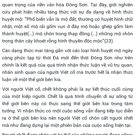
quan trọng của nền văn hóa Đông Sơn. Tại đây, giới nghiên
cứu phát hiện nhiều táng thức với sự đa dạng về hình thức
huyệt mộ: “Phổ biến vẫn là mộ đất, thường có huyệt hình chữ
nhật, một số mộ rải gốm vụn ở đáy mộ hoặc ghép gốm làm
thành huyệt(…) mộ chôn trong thạp đồng (…) những mộ chôn
trong thân cây khoét rỗng hình thuyền độc mộc”(23).
Các dạng thức mai táng gắn với các loại hình huyệt mộ ngày
càng phức tạp từ thời Đá mới đến thời Đông Sơn như trên
chính là kết quả của quá trình nhận thức luận về vũ trụ quan,
nhân sinh quan của người Việt cổ mà trước hết là nhận thức
luận về một thế giới bên kia.
Với người Việt cổ, chết không phải là sự kết thúc cuối cùng
của một kiếp người. Chết là quá trình chuyển di sự sống từ
thế giới bên này có thực sang thế giới bên kia trong tâm
tưởng. Vì nhận thức có một cuộc sống vẫn đang tiếp tục diễn
ra ở thế giới bên kia nên người Việt cổ chôn cất người chết
mà như đang dựng lại một phiên bản của cuộc sống hiện tại.
Người chết được chôn với tư thế của những người đang sống: