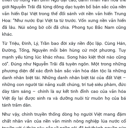
giới Nguyễn Trãi đã từng dõng dạc tuyên bố bản sắc của nền
văn hiến Đại Việt trong thế đối sánh với nền văn hiến Trung
Hoa: “Như nước Đại Việt ta từ trước. Vốn xưng nền văn hiến
đã lâu. Núi sông bờ cõi đã chia. Phong tục Bắc Nam cũng
khác.
Từ Triệu, Đinh, Lý, Trần bao đời xây nền độc lập. Cùng Hán,
Đường, Tống, Nguyên mỗi bên hùng cứ một phương. Tuy
mạnh yếu từng lúc khác nhau. Song hào kiệt thời nào cũng
có”. Đúng như Nguyễn Trãi đã tuyên ngôn. Một trong những
phương diện để xác định bản sắc văn hóa dân tộc là những
danh nhân biệt tài. Những danh nhân biệt tài của đất Việt –
những con người tài năng xuất chúng, trí tuệ siêu phàm, đức
dày tâm sáng – chính là sự kết tinh đỉnh cao của văn hóa
Việt ấy lại được sinh ra và dưỡng nuôi từ muôn họ của bá
tánh trăm dân.
Như vậy, chính truyền thống dòng họ người Việt mang đậm
chất nhân văn của nền văn minh nông nghiệp lúa nước cổ
truyền với ý thức sâu sắc về ngồn cội đã trở thành nguồn sức