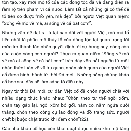
tôn tạo, xây mới mộ tổ của các dòng tộc đã và đang diễn ra
rầm rộ trên phạm vi cả nước. Làm tất cả những gì có thể để
tổ tiên có được “mồ yên, mả đẹp” bởi người Việt quan niệm:
“Sống về mồ về mả, ai sống về cả bát cơm”.
Nhưng vấn đề đặt ra là tại sao đối với người Việt, mồ mả tổ
tiên nhất là phần mộ thủy tổ của dòng tộc lại quan trọng tới
mức trở thành tác nhân quyết định tới sự hưng suy, sống còn
của cuộc sống con người? Thực ra quan niệm “Sống về mồ
về mả ai sống về cả bát cơm” trên đây vốn bắt nguồn từ một
nhận thức luận về vũ trụ quan, nhân sinh quan của người Việt
cổ được hình thành từ thời Đá mới. Những bằng chứng khảo
cổ học sau đây sẽ làm sáng tỏ điều này.
Ngay từ thời Đá mới, cư dân Việt cổ đã chôn người chết với
nhiều dạng thức khác nhau: “Chôn theo tư thế ngồi xổm,
chân tay gập lại, ngồi xổm bó gối, nằm co, nằm ngửa duỗi
thẳng, chôn theo công cụ lao động và đồ trang sức, người
chết bị buộc chặt trước khi đem chôn”(22).
Các nhà khảo cổ học còn khai quật được nhiều khu mộ táng