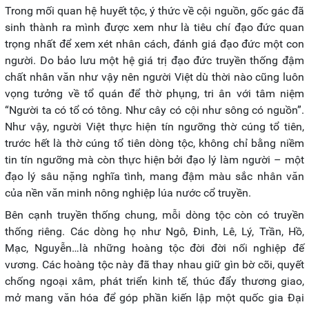
Trong mối quan hệ huyết tộc, ý thức về cội nguồn, gốc gác đã
sinh thành ra mình được xem như là tiêu chí đạo đức quan
trọng nhất để xem xét nhân cách, đánh giá đạo đức một con
người. Do bảo lưu một hệ giá trị đạo đức truyền thống đậm
chất nhân văn như vậy nên người Việt dù thời nào cũng luôn
vọng tưởng về tổ quán để thờ phụng, tri ân với tâm niệm
“Người ta có tổ có tông. Như cây có cội như sông có nguồn”.
Như vậy, người Việt thực hiện tín ngưỡng thờ cúng tổ tiên,
trước hết là thờ cúng tổ tiên dòng tộc, không chỉ bằng niềm
tin tín ngưỡng mà còn thực hiện bởi đạo lý làm người – một
đạo lý sâu nặng nghĩa tình, mang đậm màu sắc nhân văn
của nền văn minh nông nghiệp lúa nước cổ truyền.
Bên cạnh truyền thống chung, mỗi dòng tộc còn có truyền
thống riêng. Các dòng họ như Ngô, Đinh, Lê, Lý, Trần, Hồ,
Mạc, Nguyễn…là những hoàng tộc đời đời nối nghiệp đế
vương. Các hoàng tộc này đã thay nhau giữ gìn bờ cõi, quyết
chống ngoại xâm, phát triển kinh tế, thúc đẩy thương giao,
mở mang văn hóa để góp phần kiến lập một quốc gia Đại