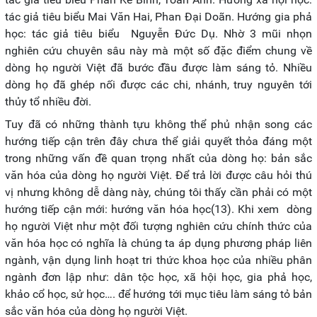
tác giả tiêu biểu Mai Văn Hai, Phan Đại Doãn. Hướng gia phả
học: tác giả tiêu biểu Nguyễn Đức Dụ. Nhờ 3 mũi nhọn
nghiên cứu chuyên sâu này mà một số đặc điểm chung về
dòng họ người Việt đã bước đầu được làm sáng tỏ. Nhiều
dòng họ đã ghép nối được các chi, nhánh, truy nguyên tới
thủy tổ nhiều đời.
Tuy đã có những thành tựu không thể phủ nhận song các
hướng tiếp cận trên đây chưa thể giải quyết thỏa đáng một
trong những vấn đề quan trọng nhất của dòng họ: bản sắc
văn hóa của dòng họ người Việt. Để trả lời được câu hỏi thú
vị nhưng không dễ dàng này, chúng tôi thấy cần phải có một
hướng tiếp cận mới: hướng văn hóa học(13). Khi xem dòng
họ người Việt như một đối tượng nghiên cứu chính thức của
văn hóa học có nghĩa là chúng ta áp dụng phương pháp liên
ngành, vận dụng linh hoạt tri thức khoa học của nhiều phân
ngành đơn lập như: dân tộc học, xã hội học, gia phả học,
khảo cổ học, sử học…. để hướng tới mục tiêu làm sáng tỏ bản
sắc văn hóa của dòng họ người Việt.