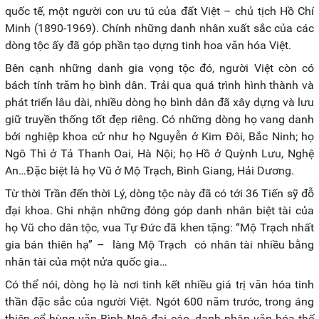
quốc tế, một người con ưu tú của đất Việt – chủ tịch Hồ Chí
Minh (1890-1969). Chính những danh nhân xuất sắc của các
dòng tộc ấy đã góp phần tạo dựng tinh hoa văn hóa Việt.
Bên cạnh những danh gia vọng tộc đó, người Việt còn có
bách tính trăm họ bình dân. Trải qua quá trình hình thành và
phát triển lâu dài, nhiều dòng họ bình dân đã xây dựng và lưu
giữ truyền thống tốt đẹp riêng. Có những dòng họ vang danh
bởi nghiệp khoa cử như họ Nguyễn ở Kim Đôi, Bắc Ninh; họ
Ngô Thì ở Tả Thanh Oai, Hà Nội; họ Hồ ở Quỳnh Lưu, Nghệ
An…Đặc biệt là họ Vũ ở Mộ Trạch, Bình Giang, Hải Dương.
Từ thời Trần đến thời Lý, dòng tộc này đã có tới 36 Tiến sỹ đỗ
đại khoa. Ghi nhận những đóng góp danh nhân biệt tài của
họ Vũ cho dân tộc, vua Tự Đức đã khen tặng: “Mộ Trạch nhất
gia bán thiên hạ” – làng Mộ Trạch có nhân tài nhiều bằng
nhân tài của một nửa quốc gia…
Có thể nói, dòng họ là nơi tinh kết nhiều giá trị văn hóa tinh
thần đặc sắc của người Việt. Ngót 600 năm trước, trong áng
thiên cổ hùng văn Bình Ngô đại cáo, danh nhân văn hóa thế