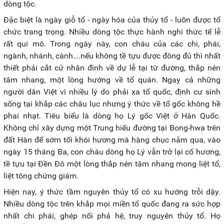
dòng tộc.
Đặc biệt là ngày giỗ tổ - ngày hóa của thủy tổ - luôn được tổ
chức trang trọng. Nhiều dòng tộc thực hành nghi thức tế lễ
rất qui mô. Trong ngày này, con cháu của các chi, phái,
ngành, nhánh, cành….nếu không tề tựu được đông đủ thì nhất
thiết phải cắt cử nhân đinh về dự lễ tại từ đường, thắp nén
tâm nhang, một lòng hướng về tổ quán. Ngay cả những
người dân Việt vì nhiều lý do phải xa tổ quốc, định cư sinh
sống tại khắp các châu lục nhưng ý thức về tổ gốc không hề
phai nhạt. Tiêu biểu là dòng họ Lý gốc Việt ở Hàn Quốc.
Không chỉ xây dựng một Trung hiếu đường tại Bong-hwa trên
đất Hàn để sớm tối khói hương mà hàng chục năm qua, vào
ngày 15 tháng Ba, con cháu dòng họ Lý vẫn trở lại cố hương,
tề tựu tại Đền Đô một lòng thắp nén tâm nhang mong liệt tổ,
liệt tông chứng giám.
Hiện nay, ý thức tầm nguyên thủy tổ có xu hướng trỗi dậy.
Nhiều dòng tộc trên khắp mọi miền tổ quốc đang ra sức hợp
nhất chi phái, ghép nối phả hệ, truy nguyên thủy tổ. Họ