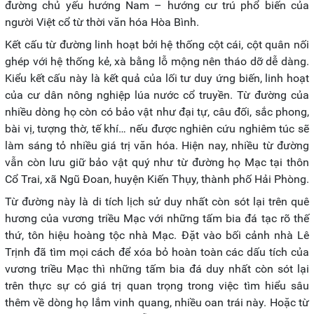
đường chủ yếu hướng Nam – hướng cư trú phổ biến của
người Việt cổ từ thời văn hóa Hòa Bình.
Kết cấu từ đường linh hoạt bởi hệ thống cột cái, cột quân nối
ghép với hệ thống kẻ, xà bằng lỗ mộng nên tháo dỡ dễ dàng.
Kiểu kết cấu này là kết quả của lối tư duy ứng biến, linh hoạt
của cư dân nông nghiệp lúa nước cổ truyền. Từ đường của
nhiều dòng họ còn có bảo vật như đại tự, câu đối, sắc phong,
bài vị, tượng thờ, tế khí… nếu được nghiên cứu nghiêm túc sẽ
làm sáng tỏ nhiều giá trị văn hóa. Hiện nay, nhiều từ đường
vẫn còn lưu giữ bảo vật quý như từ đường họ Mạc tại thôn
Cổ Trai, xã Ngũ Đoan, huyện Kiến Thụy, thành phố Hải Phòng.
Từ đường này là di tích lịch sử duy nhất còn sót lại trên quê
hương của vương triều Mạc với những tấm bia đá tạc rõ thế
thứ, tôn hiệu hoàng tộc nhà Mạc. Đặt vào bối cảnh nhà Lê
Trịnh đã tìm mọi cách để xóa bỏ hoàn toàn các dấu tích của
vương triều Mạc thì những tấm bia đá duy nhất còn sót lại
trên thực sự có giá trị quan trọng trong việc tìm hiểu sâu
thêm về dòng họ lắm vinh quang, nhiều oan trái này. Hoặc từ