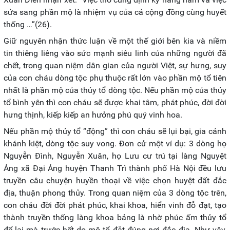
sửa sang phần mộ là nhiệm vụ của cả cộng đồng cùng huyết
thống …”(26).
Giữ nguyên nhận thức luận về một thế giới bên kia và niềm
tin thiêng liêng vào sức mạnh siêu linh của những người đã
chết, trong quan niệm dân gian của người Việt, sự hưng, suy
của con cháu dòng tộc phụ thuộc rất lớn vào phần mộ tổ tiên
nhất là phần mộ của thủy tổ dòng tộc. Nếu phần mộ của thủy
tổ bình yên thì con cháu sẽ được khai tâm, phát phúc, đời đời
hưng thịnh, kiếp kiếp an hưởng phú quý vinh hoa.
Nếu phần mộ thủy tổ “động” thì con cháu sẽ lụi bại, gia cảnh
khánh kiệt, dòng tộc suy vong. Đơn cử một ví dụ: 3 dòng họ
Nguyễn Đình, Nguyễn Xuân, họ Lưu cư trú tại làng Nguyệt
Áng xã Đại Áng huyện Thanh Trì thành phố Hà Nội đều lưu
truyền câu chuyện huyền thoại về việc chọn huyệt đất đắc
địa, thuận phong thủy. Trong quan niệm của 3 dòng tộc trên,
con cháu đời đời phát phúc, khai khoa, hiển vinh đỗ đạt, tạo
thành truyền thống làng khoa bảng là nhờ phúc ấm thủy tổ
để lại mà trước hết do mộ tổ đặt đúng nơi đắc địa. Như vậy,