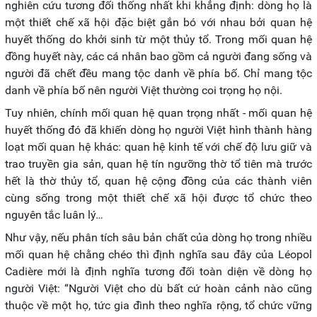
nghiên cứu tương đối thống nhất khi khẳng định: dòng họ là
một thiết chế xã hội đặc biệt gắn bó với nhau bởi quan hệ
huyết thống do khởi sinh từ một thủy tổ. Trong mối quan hệ
đồng huyết này, các cá nhân bao gồm cả người đang sống và
người đã chết đều mang tộc danh về phía bố. Chỉ mang tộc
danh về phía bố nên người Việt thường coi trọng họ nội.
Tuy nhiên, chính mối quan hệ quan trọng nhất - mối quan hệ
huyết thống đó đã khiến dòng họ người Việt hình thành hàng
loạt mối quan hệ khác: quan hệ kinh tế với chế độ lưu giữ và
trao truyền gia sản, quan hệ tín ngưỡng thờ tổ tiên mà trước
hết là thờ thủy tổ, quan hệ cộng đồng của các thành viên
cùng sống trong một thiết chế xã hội được tổ chức theo
nguyên tắc luân lý…
Như vậy, nếu phân tích sâu bản chất của dòng họ trong nhiều
mối quan hệ chằng chéo thì định nghĩa sau đây của Léopol
Cadière mới là định nghĩa tương đối toàn diện về dòng họ
người Việt: “Người Việt cho dù bất cứ hoàn cảnh nào cũng
thuộc về một họ, tức gia đình theo nghĩa rộng, tổ chức vững