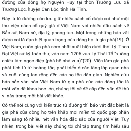
đường của dòng họ Nguyễn Huy tại thôn Trường Lưu xã
Trường Lộc, huyện Can Lộc, tỉnh Hà Tĩnh.
Đây là từ đường còn lưu giữ nhiều sách cổ được coi như một
thư viện sách cổ quý giá ở Việt Nam với nhiều đầu sách về
Bắc sử, Nam sử, địa lý, phong tục…Một trong những bảo vật
được coi là đặc biệt quan trọng của dòng họ là gia phả(19). Ở
Việt Nam, cuốn gia phả sớm nhất xuất hiện dưới thời Lý. Theo
Đại Việt sử ký toàn thư, vào năm 1206 vua Lý Thái Tổ “xuống
chiếu làm ngọc điệp (phả hệ nhà vua)”(20). Việc làm gia phả
phát tích từ từ hoàng tộc, phát triển ở các tầng lớp quan nha
và cuối cùng lan rộng đến các họ tộc dân gian. Nghiên cứu
bản sắc văn hóa Việt Nam từ gia phả của các dòng tộc là
một vấn đề khoa học lớn, chúng tôi sẽ đề cập đến vấn đề thú
vị này trong một bài viết khác.
Có thể nói cùng với kiến trúc từ đường thì bảo vật đặc biệt là
gia phả của dòng họ trên khắp mọi miền tổ quốc góp phần
làm sáng tỏ nhiều nét văn hóa đặc sắc của người Việt. Tuy
nhiên, trong bài viết này chúng tôi chỉ tập trung tìm hiểu sâu