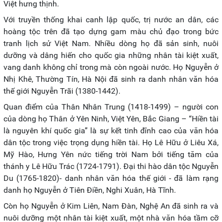
Việt hưng thịnh.
Với truyền thống khai canh lập quốc, trị nước an dân, các
hoàng tộc trên đã tạo dựng gam màu chủ đạo trong bức
tranh lịch sử Việt Nam. Nhiều dòng họ đã sản sinh, nuôi
dưỡng và dâng hiến cho quốc gia những nhân tài kiệt xuất,
vang danh không chỉ trong mà còn ngoài nước. Họ Nguyễn ở
Nhị Khê, Thường Tín, Hà Nội đã sinh ra danh nhân văn hóa
thế giới Nguyễn Trãi (1380-1442).
Quan điểm của Thân Nhân Trung (1418-1499) – người con
của dòng họ Thân ở Yên Ninh, Việt Yên, Bắc Giang – “Hiền tài
là nguyên khí quốc gia” là sự kết tinh đỉnh cao của văn hóa
dân tộc trong việc trọng dụng hiền tài. Họ Lê Hữu ở Liêu Xá,
Mỹ Hào, Hưng Yên nức tiếng trời Nam bởi tiếng tăm của
thánh y Lê Hữu Trác (1724-1791). Đại thi hào dân tộc Nguyễn
Du (1765-1820)- danh nhân văn hóa thế giới - đã làm rạng
danh họ Nguyễn ở Tiên Điền, Nghi Xuân, Hà Tĩnh.
Còn họ Nguyễn ở Kim Liên, Nam Đàn, Nghệ An đã sinh ra và
nuôi dưỡng một nhân tài kiệt xuất, một nhà văn hóa tầm cỡ