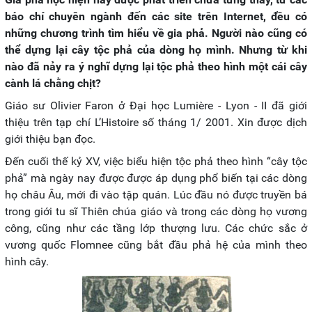
báo chí chuyên ngành đến các site trên Internet, đều có
những chương trình tìm hiểu về gia phả. Người nào cũng có
thể dựng lại cây tộc phả của dòng họ mình. Nhưng từ khi
nào đã nảy ra ý nghĩ dựng lại tộc phả theo hình một cái cây
cành lá chằng chịt?
Giáo sư Olivier Faron ở Đại học Lumière - Lyon - II đã giới
thiệu trên tạp chí L’Histoire số tháng 1/ 2001. Xin được dịch
giới thiệu bạn đọc.
Đến cuối thế kỷ XV, việc biểu hiện tộc phả theo hình “cây tộc
phả” mà ngày nay được được áp dụng phổ biến tại các dòng
họ châu Âu, mới đi vào tập quán. Lúc đầu nó được truyền bá
trong giới tu sĩ Thiên chúa giáo và trong các dòng họ vương
công, cũng như các tầng lớp thượng lưu. Các chức sắc ở
vương quốc Flomnee cũng bắt đầu phả hệ của mình theo
hình cây.