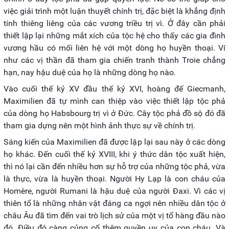
việc giải trình một luận thuyết chính trị, đặc biệt là khẳng định
tính thiêng liêng của các vương triều trị vì. Ở đây cần phải
thiết lập lại những mắt xích của tộc hệ cho thấy các gia đình
vương hầu có mối liên hệ với một dòng họ huyền thoại. Ví
như các vị thần đã tham gia chiến tranh thành Troie chẳng
hạn, nay hậu duệ của họ là những dòng họ nào.
Vào cuối thế kỷ XV đầu thế kỷ XVI, hoàng đế Giecmanh,
Maximilien đã tự mình can thiệp vào việc thiết lập tộc phả
của dòng họ Habsbourg trị vì ở Đức. Cây tộc phả đồ sộ đó đã
tham gia dựng nên một hình ảnh thực sự về chính trị.
Sáng kiến của Maximilien đã được lập lại sau này ở các dòng
họ khác. Đến cuối thế kỷ XVIII, khi ý thức dân tộc xuất hiện,
thì nó lại cần đến nhiều hơn sự hỗ trợ của những tộc phả, vừa
là thực, vừa là huyền thoại. Người Hy Lạp là con cháu của
Homère, người Rumani là hậu duệ của người Đaxi. Vì các vị
thiên tổ là những nhân vật đáng ca ngợi nên nhiều dân tộc ở
châu Âu đã tìm đến vai trò lịch sử của một vị tổ hàng đầu nào
đó. Điều đó càng củng cố thêm quyền uy của con cháu. Và