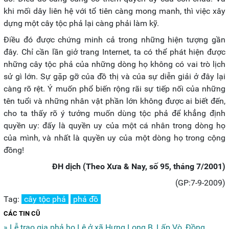
khi mối dây liên hệ với tổ tiên càng mong manh, thì việc xây
dựng một cây tộc phả lại càng phải làm kỹ.
Điều đó được chứng minh cả trong những hiện tượng gần
đây. Chỉ cần lần giở trang Internet, ta có thể phát hiện được
những cây tộc phả của những dòng họ không có vai trò lịch
sử gì lớn. Sự gặp gỡ của đồ thị và của sự diễn giải ở đây lại
càng rõ rệt. Ý muốn phổ biến rộng rãi sự tiếp nối của những
tên tuổi và những nhân vật phần lớn không được ai biết đến,
cho ta thấy rõ ý tưởng muốn dùng tộc phả để khẳng định
quyền uy: đấy là quyền uy của một cá nhân trong dòng họ
của mình, và nhất là quyền uy của một dòng họ trong cộng
đồng!
ĐH dịch (Theo Xưa & Nay, số 95, tháng 7/2001)
(GP:7-9-2009)
Tag:
cây tộc phả
phả đồ
CÁC TIN CŨ
» Lễ trao gia phả họ Lê ở xã Hưng Long B, Lấp Vò, Đồng