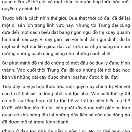
quan niệm về thế giới và mặt khác là muốn hợp thức hóa một
quyền uy chính trị.
Trước hết là cách nhìn thế giới. Quả thật thời cổ đại đã để lại
một di sản lớn trong lĩnh vực này. Nhưng tời Trung đại cũng
đưa đến một cách biểu đạt bằng ngôn ngữ đồ thị xoay quanh
hình ảnh cái cây. Vì cây gắn liền với hình ảnh gia đình: đó là
một sinh vật nối liền giữa đất với trời, mà nhựa sống đã nuôi
dưỡng những cành sống cũng như những cành chết.
Sự phát minh đồ thị đó chứng tỏ một đầu óc duy lý đang hình
thành. Vào cuối thời Trung đại đã có những lời nói bác học
bàn về những cái cây được phân loại hay được biểu đạt.
Tiếp đấy là việc hợp thức hóa một quyền uy chính trị. Đối với
các tu sĩ, lịch sử là đồng nhất với tộc phả. Vào cuối thế kỷ XII
có một sự tổng hợp trật tự tộc hệ và trật tự niên biểu, cụ thể
là đối với tầng lớp thư lại, cần phải xây dựng một giáo cụ trực
quan có khả năng lần lại những dây liên hệ của các dòng họ
đã được mô tả trong Kinh thánh.
Chính ở đây tộc phả đã gặp quyền lực. Nó có thể giúp cho