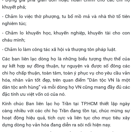
khuyết phả;
- Chăm lo việc thờ phượng, tu bổ mồ mả và nhà thờ tổ tiên
nghiêm túc;
- Chăm lo khuyến học, khuyến nghiệp, khuyến tài cho con
cháu mình;
- Chăm lo làm công tác xã hội và thượng tôn pháp luật.
Các ban liên lạc dòng họ là những biểu tượng thực thể của
sự kết hợp sự đồng thuận, tự nguyện và được số đông các
chi họ chấp thuận, toàn tâm, toàn ý phục vụ cho yêu cầu văn
hóa, nhân văn tốt đẹp, trên quan điểm “Dân tộc VN là một
dân tộc anh hùng” và mỗi dòng họ VN cũng mang đầy đủ các
đặc tính ưu việt vốn có của nó.
Kính chúc Ban liên lạc họ Trần tại TP.HCM thiết lập ngày
càng nhiều với các chi họ Trần đang tồn tại, chúc mừng sự
hoạt động hiệu quả, tích cực và liên tục cho mục tiêu xây
dựng dòng họ văn hóa đang diễn ra sôi nổi hiện nay.