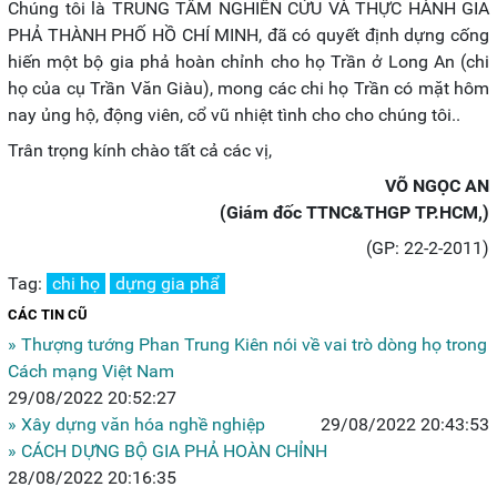
Chúng tôi là TRUNG TÂM NGHIÊN CỨU VÀ THỰC HÀNH GIA
PHẢ THÀNH PHỐ HỒ CHÍ MINH, đã có quyết định dựng cống
hiến một bộ gia phả hoàn chỉnh cho họ Trần ở Long An (chi
họ của cụ Trần Văn Giàu), mong các chi họ Trần có mặt hôm
nay ủng hộ, động viên, cổ vũ nhiệt tình cho cho chúng tôi..
Trân trọng kính chào tất cả các vị,
VÕ NGỌC AN
(Giám đốc TTNC&THGP TP.HCM,)
(GP: 22-2-2011)
Tag:
chi họ
dựng gia phẩ
CÁC TIN CŨ
» Thượng tướng Phan Trung Kiên nói về vai trò dòng họ trong
Cách mạng Việt Nam
29/08/2022 20:52:27
» Xây dựng văn hóa nghề nghiệp
29/08/2022 20:43:53
» CÁCH DỰNG BỘ GIA PHẢ HOÀN CHỈNH
28/08/2022 20:16:35