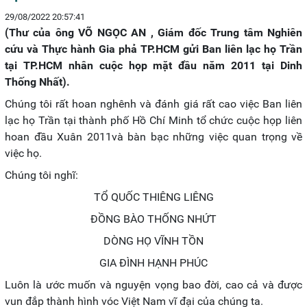
29/08/2022 20:57:41
(Thư của ông VÕ NGỌC AN , Giám đốc Trung tâm Nghiên
cứu và Thực hành Gia phả TP.HCM gửi Ban liên lạc họ Trần
tại TP.HCM nhân cuộc họp mặt đầu năm 2011 tại Dinh
Thống Nhất).
Chúng tôi rất hoan nghênh và đánh giá rất cao việc Ban liên
lạc họ Trần tại thành phố Hồ Chí Minh tổ chức cuộc họp liên
hoan đầu Xuân 2011và bàn bạc những việc quan trọng về
việc họ.
Chúng tôi nghĩ:
TỔ QUỐC THIÊNG LIÊNG
ĐỒNG BÀO THỐNG NHỨT
DÒNG HỌ VĨNH TỒN
GIA ĐÌNH HẠNH PHÚC
Luôn là ước muốn và nguyện vọng bao đời, cao cả và được
vun đắp thành hình vóc Việt Nam vĩ đại của chúng ta.