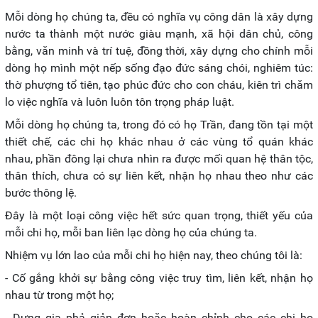
Mỗi dòng họ chúng ta, đều có nghĩa vụ công dân là xây dựng
nước ta thành một nước giàu mạnh, xã hội dân chủ, công
bằng, văn minh và trí tuệ, đồng thời, xây dựng cho chính mỗi
dòng họ mình một nếp sống đạo đức sáng chói, nghiêm túc:
thờ phượng tổ tiên, tạo phúc đức cho con cháu, kiên trì chăm
lo việc nghĩa và luôn luôn tôn trọng pháp luật.
Mỗi dòng họ chúng ta, trong đó có họ Trần, đang tồn tại một
thiết chế, các chi họ khác nhau ở các vùng tổ quán khác
nhau, phần đông lại chưa nhìn ra được mối quan hệ thân tộc,
thân thích, chưa có sự liên kết, nhận họ nhau theo như các
bước thông lệ.
Đây là một loại công việc hết sức quan trọng, thiết yếu của
mỗi chi họ, mỗi ban liên lạc dòng họ của chúng ta.
Nhiệm vụ lớn lao của mỗi chi họ hiện nay, theo chúng tôi là:
- Cố gắng khởi sự bằng công việc truy tìm, liên kết, nhận họ
nhau từ trong một họ;
- Dựng gia phả giản đơn hoặc hoàn chỉnh cho các chi họ