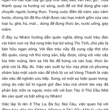
thành quay ra hướng có sông, suối để có thể dùng ghe vận
chuyển người, lương thực. Trong cuộc điền dã năm, sáu năm
trước, chúng tôi đã thu nhặt được các loại mảnh gốm của các
loại lu, ghè, hủ, mái... dùng để đựng thức ăn, nước uống, gày
mắm.
Ở đây cụ Nhâm hướng dẫn quân nghĩa dõng nuôi trâu đàn
vài trăm con và thả rong trên hai bờ sông Thị Tính, chủ yếu là
bên hữu ngạn sông. Với đàn trâu nầy đã cung cấp thịt cho
đội quân, cùng với thú rừng săn, bẫy được, cộng với việc cấy
lúa trên ruộng, làm sa Hà Nù để hứng cá các loại, thức ăn
phải nói là đầy đủ. Việc sản xuất tự túc này phải có phương
châm bảo mật cách nào để khỏi lộ cơ sở Vòng Thành là việc
cần nêu để nghiên cứu tiếp. Song, có một sự kiện quan trọng:
cũng do việc bố trí người giữ đàn trâu mà chính tên này đã
phản bội, trốn ra ngoài, móc nối với bọn Tây ở Thủ Dầu Một
lên càn quét và bắt sống cụ Nhâm!
Việc lập lò rèn ở Tha La, Bà Sự, Núi Câu, việc quan hệ với
đồng bào dân tộc X’tiêng, M’nông ở Thủ Dầu Một là việc tất