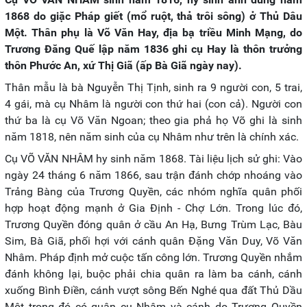
1868 do giặc Pháp giết (mổ ruột, thả trôi sông) ở Thủ Dâu
Một. Thân phụ là Võ Văn Hay, địa bạ triều Minh Mạng, do
Trương Đăng Quế lập năm 1836 ghi cụ Hay là thôn trưởng
thôn Phước An, xứ Thị Giã (ấp Bà Giã ngày nay).
Thân mẫu là bà Nguyễn Thị Tịnh, sinh ra 9 người con, 5 trai,
4 gái, mà cụ Nhâm là người con thứ hai (con cả). Người con
thứ ba là cụ Võ Văn Ngoan; theo gia phả họ Võ ghi là sinh
năm 1818, nên năm sinh của cụ Nhâm như trên là chính xác.
Cụ VÕ VĂN NHÂM hy sinh năm 1868. Tài liệu lịch sử ghi: Vào
ngày 24 tháng 6 năm 1866, sau trận đánh chớp nhoáng vào
Trảng Bàng của Trương Quyền, các nhóm nghĩa quân phối
hợp hoạt động mạnh ở Gia Định - Chợ Lớn. Trong lúc đó,
Trương Quyền đóng quân ở cầu An Hạ, Bưng Trùm Lạc, Bàu
Sim, Bà Giã, phối hợi với cánh quân Đặng Văn Duy, Võ Văn
Nhâm. Pháp định mở cuộc tấn công lớn. Trương Quyền nhắm
đánh không lại, buộc phải chia quân ra làm ba cánh, cánh
xuống Bình Điền, cánh vượt sông Bến Nghé qua đất Thủ Dầu
Một trong đó có quân cụ Nhâm và cánh do Trương Quyền