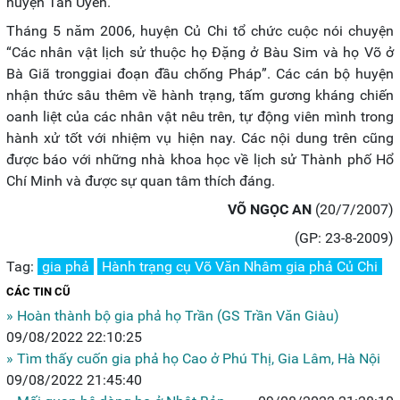
huyện Tân Uyên.”
Tháng 5 năm 2006, huyện Củ Chi tổ chức cuộc nói chuyện
“Các nhân vật lịch sử thuộc họ Đặng ở Bàu Sim và họ Võ ở
Bà Giã tronggiai đoạn đầu chống Pháp”. Các cán bộ huyện
nhận thức sâu thêm về hành trạng, tấm gương kháng chiến
oanh liệt của các nhân vật nêu trên, tự động viên mình trong
hành xử tốt với nhiệm vụ hiện nay. Các nội dung trên cũng
được báo với những nhà khoa học về lịch sử Thành phố Hổ
Chí Minh và được sự quan tâm thích đáng.
VÕ NGỌC AN
(20/7/2007)
(GP: 23-8-2009)
Tag:
gia phả
Hành trạng cụ Võ Văn Nhâm gia phả Củ Chi
CÁC TIN CŨ
» Hoàn thành bộ gia phả họ Trần (GS Trần Văn Giàu)
09/08/2022 22:10:25
» Tìm thấy cuốn gia phả họ Cao ở Phú Thị, Gia Lâm, Hà Nội
09/08/2022 21:45:40