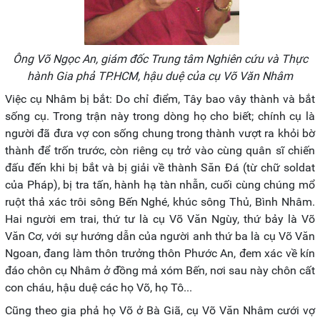
Ông Võ Ngọc An, giám đốc Trung tâm Nghiên cứu và Thực
hành Gia phả TP.HCM, hậu duệ của cụ Võ Văn Nhâm
Việc cụ Nhâm bị bắt: Do chỉ điểm, Tây bao vây thành và bắt
sống cụ. Trong trận này trong dòng họ cho biết; chính cụ là
người đã đưa vợ con sống chung trong thành vượt ra khỏi bờ
thành để trốn trước, còn riêng cụ trở vào cùng quân sĩ chiến
đấu đến khi bị bắt và bị giải về thành Săn Đá (từ chữ soldat
của Pháp), bị tra tấn, hành hạ tàn nhẫn, cuối cùng chúng mổ
ruột thả xác trôi sông Bến Nghé, khúc sông Thủ, Bình Nhâm.
Hai người em trai, thứ tư là cụ Võ Văn Ngùy, thứ bảy là Võ
Văn Cơ, với sự hướng dẫn của người anh thứ ba là cụ Võ Văn
Ngoan, đang làm thôn trưởng thôn Phước An, đem xác về kín
đáo chôn cụ Nhâm ở đồng mả xóm Bến, nơi sau này chôn cất
con cháu, hậu duệ các họ Võ, họ Tô...
Cũng theo gia phả họ Võ ở Bà Giã, cụ Võ Văn Nhâm cưới vợ