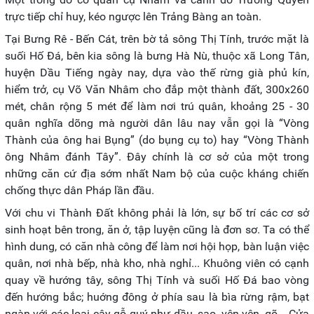
trực tiếp chỉ huy, kéo ngược lên Trảng Bàng an toàn.
Tại Bưng Rê - Bến Cát, trên bờ tả sông Thị Tính, trước mặt là
suối Hố Đá, bên kia sông là bưng Hà Nù, thuộc xã Long Tân,
huyện Dầu Tiếng ngày nay, dựa vào thế rừng già phủ kín,
hiểm trở, cụ Võ Văn Nhâm cho đắp một thành đất, 300x260
mét, chân rộng 5 mét để làm nơi trú quân, khoảng 25 - 30
quân nghĩa dõng mà người dân lâu nay vẫn gọi là “Vòng
Thành của ông hai Bụng” (do bụng cụ to) hay “Vòng Thành
ông Nhâm đánh Tây”. Đây chính là cơ sở của một trong
những căn cứ địa sớm nhất Nam bộ của cuộc kháng chiến
chống thực dân Pháp lần đầu.
Với chu vi Thành Đất không phải là lớn, sự bố trí các cơ sở
sinh hoạt bên trong, ăn ở, tập luyện cũng là đơn sơ. Ta có thể
hình dung, có căn nhà công để làm nơi hội họp, bàn luận việc
quân, nơi nhà bếp, nhà kho, nhà nghỉ... Khuông viên có cạnh
quay về hướng tây, sông Thị Tính và suối Hố Đá bao vòng
đến hướng bắc; huớng đông ở phía sau là bìa rừng rậm, bạt
ngàn với các loại cây gỗ quý như dầu, sao, vên vên, gõ... Cửa