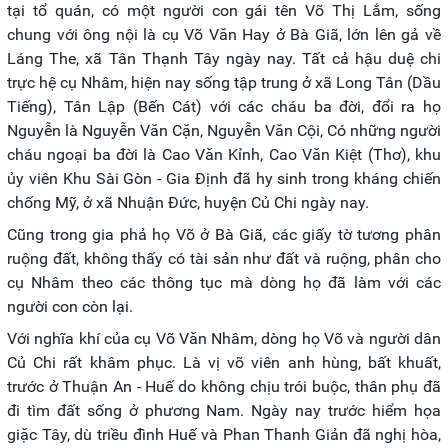
tại tổ quán, có một người con gái tên Võ Thị Lắm, sống
chung với ông nội là cụ Võ Văn Hay ở Bà Giã, lớn lên gả về
Láng The, xã Tân Thạnh Tây ngày nay. Tất cả hậu duệ chi
trực hệ cụ Nhâm, hiện nay sống tập trung ở xã Long Tân (Dầu
Tiếng), Tân Lập (Bến Cát) với các cháu ba đời, đổi ra họ
Nguyễn là Nguyễn Văn Cặn, Nguyễn Văn Cội, Có những người
cháu ngoại ba đời là Cao Văn Kỉnh, Cao Văn Kiệt (Thơ), khu
ủy viên Khu Sài Gòn - Gia Định đã hy sinh trong kháng chiến
chống Mỹ, ở xã Nhuận Đức, huyện Củ Chi ngày nay.
Cũng trong gia phả họ Võ ở Bà Giã, các giấy tờ tương phân
ruộng đất, không thấy có tài sản như đất và ruộng, phân cho
cụ Nhâm theo các thông tục mà dòng họ đã làm với các
người con còn lại.
Với nghĩa khí của cụ Võ Văn Nhâm, dòng họ Võ và người dân
Củ Chi rất khâm phục. Là vị võ viên anh hùng, bất khuất,
trước ở Thuận An - Huế do không chịu trói buộc, thân phụ đã
đi tìm đất sống ở phương Nam. Ngày nay trước hiểm họa
giặc Tây, dù triều đình Huế và Phan Thanh Giản đã nghị hòa,