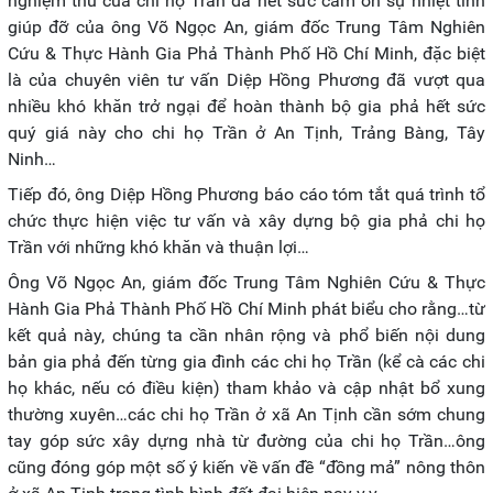
nghiệm thu của chi họ Trần đã hết sức cám ơn sự nhiệt tình
giúp đỡ của ông Võ Ngọc An, giám đốc Trung Tâm Nghiên
Cứu & Thực Hành Gia Phả Thành Phố Hồ Chí Minh, đặc biệt
là của chuyên viên tư vấn Diệp Hồng Phương đã vượt qua
nhiều khó khăn trở ngại để hoàn thành bộ gia phả hết sức
quý giá này cho chi họ Trần ở An Tịnh, Trảng Bàng, Tây
Ninh…
Tiếp đó, ông Diệp Hồng Phương báo cáo tóm tắt quá trình tổ
chức thực hiện việc tư vấn và xây dựng bộ gia phả chi họ
Trần với những khó khăn và thuận lợi…
Ông Võ Ngọc An, giám đốc Trung Tâm Nghiên Cứu & Thực
Hành Gia Phả Thành Phố Hồ Chí Minh phát biểu cho rằng…từ
kết quả này, chúng ta cần nhân rộng và phổ biến nội dung
bản gia phả đến từng gia đình các chi họ Trần (kể cà các chi
họ khác, nếu có điều kiện) tham khảo và cập nhật bổ xung
thường xuyên…các chi họ Trần ở xã An Tịnh cần sớm chung
tay góp sức xây dựng nhà từ đường của chi họ Trần…ông
cũng đóng góp một số ý kiến về vấn đề “đồng mả” nông thôn