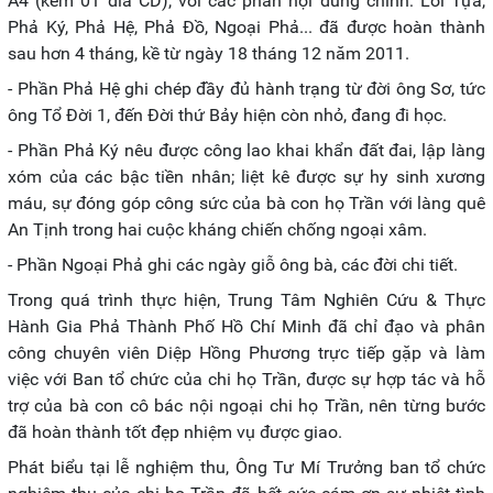
A4 (kèm 01 đĩa CD), với các phần nội dung chính: Lời Tựa,
Phả Ký, Phả Hệ, Phả Đồ, Ngoại Phả... đã được hoàn thành
sau hơn 4 tháng, kề từ ngày 18 tháng 12 năm 2011.
- Phần Phả Hệ ghi chép đầy đủ hành trạng từ đời ông Sơ, tức
ông Tổ Đời 1, đến Đời thứ Bảy hiện còn nhỏ, đang đi học.
- Phần Phả Ký nêu được công lao khai khẩn đất đai, lập làng
xóm của các bậc tiền nhân; liệt kê được sự hy sinh xương
máu, sự đóng góp công sức của bà con họ Trần với làng quê
An Tịnh trong hai cuộc kháng chiến chống ngoại xâm.
- Phần Ngoại Phả ghi các ngày giỗ ông bà, các đời chi tiết.
Trong quá trình thực hiện, Trung Tâm Nghiên Cứu & Thực
Hành Gia Phả Thành Phố Hồ Chí Minh đã chỉ đạo và phân
công chuyên viên Diệp Hồng Phương trực tiếp gặp và làm
việc với Ban tổ chức của chi họ Trần, được sự hợp tác và hỗ
trợ của bà con cô bác nội ngoại chi họ Trần, nên từng bước
đã hoàn thành tốt đẹp nhiệm vụ được giao.
Phát biểu tại lễ nghiệm thu, Ông Tư Mí Trưởng ban tổ chức