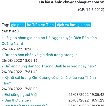
Tin bài & ảnh: cbn@caobaquat.com.vn
(GP: 14-5-2012)
Tag:
gia phả
họ Trần An Tịnh
dịch vụ làm gia phả
CÁC TIN CŨ
» Lễ giao nhận gia phả họ Hà Ngọc (huyện Điện Bàn, tỉnh
Quảng Nam)
26/08/2022 18:20:36
» Dự báo hôn nhân và gia đình trong tương lai
26/08/2022 18:05:16
» Giỗ anh hùng dân tộc Trương Định lẽ ra vào ngày nào?
26/08/2022 17:51:49
» Kỳ nữ cải lương Kim Cương có phải là cháu vua Thành
Thái?
26/08/2022 17:38:00
» Đời sống người Việt
25/08/2022 19:35:42
» Bàn thờ gia tiên
25/08/2022 18:51:23
» Đôi nét về môn phong thủy
25/08/2022 18:37:46