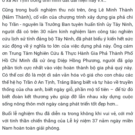
ở xã An Tịnh trong tình hình đất đai hiện nay v.v…
Cũng trong buổi nghiệm thu nói trên, ông Lê Minh Thành
(Năm Thành), cố vấn của chượng trình xây dựng gia phả chi
họ Trần - nguyên là Trưởng Ban tuyên huấn tỉnh ủy Tây Ninh,
người đã có trên 30 năm kinh nghiệm làm công tác nghiên
cứu lịch sử tỉnh đảng bộ Tây Ninh, đã phát biểu ý kiến hết sức
xúc động về ý nghĩa to lớn của việc dựng phả này. Ông cám
ơn Trung Tâm Nghiên Cứu & Thực Hành Gia Phả Thành Phố
Hồ Chí Minh đã cử ông Diệp Hồng Phương, người đã góp
phần tích cực nhất vào việc hoàn thành bộ gia phả quý này.
Có thể coi đó là một di sản văn hóa vô giá cho con cháu các
thế hệ họ Trần ở An Tịnh, Trảng Bàng biết và tự hào về truyền
thống của cha anh, biết ngày giỗ, phần mộ tổ tiên – để từ đó
biết đoàn kết thương yêu giúp đỡ lẫn nhau xây dựng cuộc
sống nông thôn mới ngày càng phát triển tốt đẹp hơn…
Buổi lễ nghiệm thu đã diễn ra trong không khi vui vẻ, cới mở
với tinh thần chiến thắng của Lễ kỷ niệm 37 năm ngày miền
Nam hoàn toàn giải phóng.