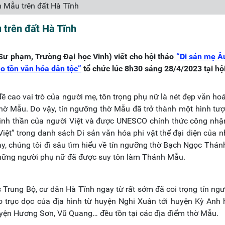
 Mẫu trên đất Hà Tĩnh
trên đất Hà Tĩnh
Sư phạm, Trường Đại học Vinh)
viết cho hội thảo
“Di sản mẹ Â
ảo tồn văn hóa dân tộc”
tổ chức lúc 8h30 sáng 28/4/2023 tại hộ
đề cao vai trò của người mẹ, tôn trọng phụ nữ là nét đẹp văn hoá
 thờ Mẫu. Do vậy, tín ngưỡng thờ Mẫu đã trở thành một hình tư
 tinh thần của người Việt và được UNESCO chính thức công nh
t” trong danh sách Di sản văn hóa phi vật thể đại diện của n
ày, chúng tôi đi sâu tìm hiểu về tín ngưỡng thờ Bạch Ngọc Thá
hững người phụ nữ đã được suy tôn làm Thánh Mẫu.
Trung Bộ, cư dân Hà Tĩnh ngay từ rất sớm đã coi trọng tín ng
eo trục dọc của địa hình từ huyện Nghi Xuân tới huyện Kỳ Anh 
uyện Hương Sơn, Vũ Quang… đều tồn tại các địa điểm thờ Mẫu.