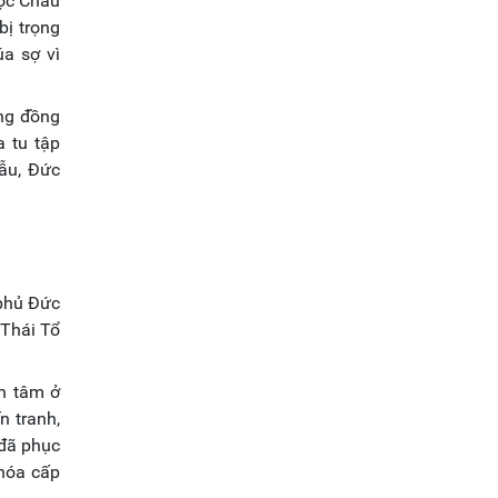
gọc Châu
bị trọng
a sợ vì
ang đồng
 tu tập
ẫu, Đức
 phủ Đức
 Thái Tổ
n tâm ở
n tranh,
đã phục
 hóa cấp