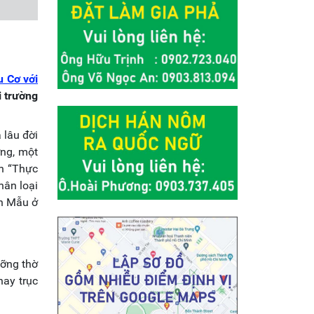
u Cơ với
i trường
 lâu đời
ợng, một
ận “Thực
hân loại
nh Mẫu ở
ưỡng thờ
hay trục