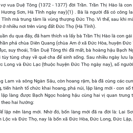
vợ vua Duệ Tông (1372 - 1377) đời Trần. Trần Thị Hào là con
Hương Sơn, Hà Tĩnh ngày nay)(1) . Bà là người đã có công la
 Tĩnh mà trung tâm là vùng thượng Đức Thọ. Vì thế, sau khi m
ở nhiều nơi trên vùng đất Đức Thọ (Hà Tĩnh).
ần du qua đây, đã ham thích và lấy bà Trần Thị Hào là con gái 
Thần phả chùa Diên Quang (chùa Am ở xã Đức Hòa, huyện Đức 
c đục, suy thoái, Trần Duệ Tông thì đã mất, bà hoàng hậu Bạch N
 tùy tùng chạy về quê cha để sinh sống. Sau nhiều ngày lưu lạ
ức Long và Đức Lạc (thuộc huyện Đức Thọ ngày nay), số người
sông Lam và sông Ngàn Sâu, còn hoang rậm, bà đã cùng các cu
 tiến hành tổ chức khai hoang, phá núi, lập làng mới - con số 
, lập làng được Bạch Ngọc hoàng hậu cùng hai vị quan trung 
 theo hai hướng:
ể lập nên làng mới. Nhờ đó, bốn làng mới đã ra đời là: Lai S
n Lộc và Đức Thọ, nay là bốn xã Đức Hòa, Đức Long, Đức Lập