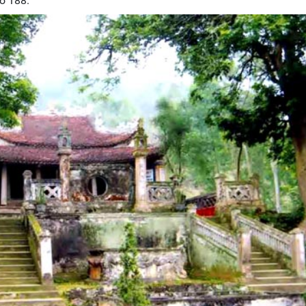
số 188.