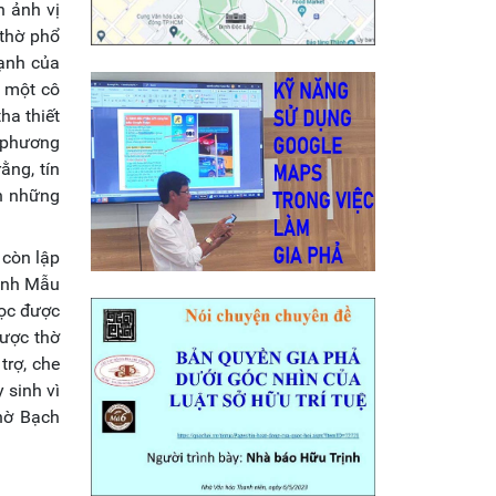
 ảnh vị
 thờ phổ
ạnh của
à một cô
ha thiết
a phương
ằng, tín
ện những
 còn lập
hánh Mẫu
ọc được
được thờ
trợ, che
 sinh vì
thờ Bạch