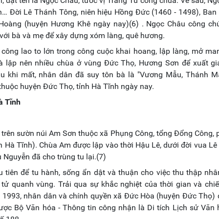
, đặt tên là Ngọc Châu, tước vị Trang Từ công chúa. Về sau, N
an… Đời Lê Thánh Tông, niên hiệu Hồng Đức (1460 - 1498), Ban 
 Hoàng (huyện Hương Khê ngày nay)(6) . Ngọc Châu công chú
g với bà và mẹ để xây dựng xóm làng, quê hương.
công lao to lớn trong công cuộc khai hoang, lập làng, mở m
và lập nên nhiều chùa ở vùng Đức Thọ, Hương Sơn để xuất gia
au khi mất, nhân dân đã suy tôn bà là "Vương Mẫu, Thánh M
 thuộc huyện Đức Thọ, tỉnh Hà Tĩnh ngày nay.
à Tĩnh
g trên sườn núi Am Sơn thuộc xã Phụng Công, tổng Đổng Công,
h Hà Tĩnh). Chùa Am được lập vào thời Hậu Lê, dưới đời vua Lê
u Nguyễn đã cho trùng tu lại.(7)
iên để tu hành, sống ẩn dật và thuận cho việc thu thập nhâ
tử quanh vùng. Trải qua sự khắc nghiệt của thời gian và chiế
 1993, nhân dân và chính quyền xã Đức Hòa (huyện Đức Thọ) 
ợc Bộ Văn hóa - Thông tin công nhận là Di tích Lịch sử Văn