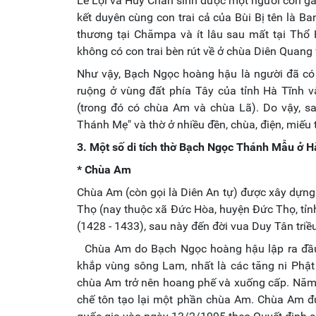
Lê Lợi và Huy Chân sinh được một người con gái
kết duyên cùng con trai cả của Bùi Bị tên là B
thương tại Chămpa và ít lâu sau mất tại Thổ
không có con trai bèn rút về ở chùa Diên Quan
Như vậy, Bạch Ngọc hoàng hậu là người đã có 
ruộng ở vùng đất phía Tây của tỉnh Hà Tĩnh 
(trong đó có chùa Am và chùa Lã). Do vậy, s
Thánh Mẹ" và thờ ở nhiều đền, chùa, điện, miếu
3. Một số di tích thờ Bạch Ngọc Thánh Mẫu ở H
* Chùa Am
Chùa Am (còn gọi là Diên An tự) được xây dựn
Thọ (nay thuộc xã Đức Hòa, huyện Đức Thọ, tỉn
(1428 - 1433), sau này đến đời vua Duy Tân triề
Chùa Am do Bạch Ngọc hoàng hậu lập ra đầu t
khắp vùng sông Lam, nhất là các tăng ni Phật 
chùa Am trở nên hoang phế và xuống cấp. Năm
chế tôn tạo lại một phần chùa Am. Chùa Am đư