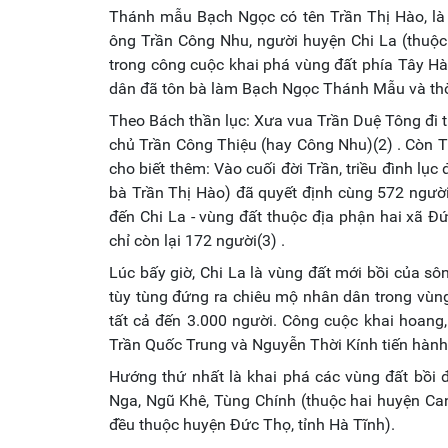
Thánh mẫu Bạch Ngọc có tên Trần Thị Hào, là 
ông Trần Công Nhu, người huyện Chi La (thuộc 
trong công cuộc khai phá vùng đất phía Tây Hà
dân đã tôn bà làm Bạch Ngọc Thánh Mẫu và thờ 
Theo Bách thần lục: Xưa vua Trần Duệ Tông đi tu
chủ Trần Công Thiệu (hay Công Nhu)(2) . Còn 
cho biết thêm: Vào cuối đời Trần, triều đình lụ
bà Trần Thị Hào) đã quyết định cùng 572 người
đến Chi La - vùng đất thuộc địa phận hai xã Đ
chỉ còn lại 172 người(3) .
Lúc bấy giờ, Chi La là vùng đất mới bồi của 
tùy tùng đứng ra chiêu mộ nhân dân trong vùng,
tất cả đến 3.000 người. Công cuộc khai hoang
Trần Quốc Trung và Nguyễn Thời Kính tiến hành
Hướng thứ nhất là khai phá các vùng đất bồi đ
Nga, Ngũ Khê, Tùng Chính (thuộc hai huyện Ca
đều thuộc huyện Đức Thọ, tỉnh Hà Tĩnh).