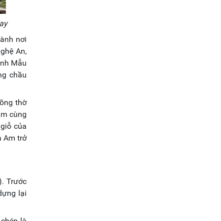
ay
hành nơi
Nghệ An,
hánh Mẫu
ng chầu
đồng thờ
âm cùng
 giỗ của
a Am trở
). Trước
dựng lại
 chép là