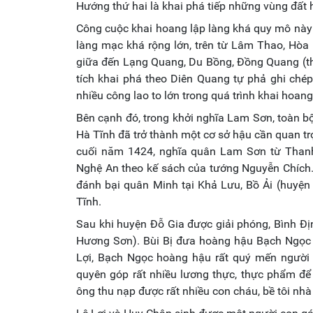
Hướng thứ hai là khai phá tiếp những vùng đất ho
Công cuộc khai hoang lập làng khá quy mô này 
làng mạc khá rộng lớn, trên từ Lâm Thao, Hò
giữa đến Lạng Quang, Du Bồng, Đồng Quang (th
tích khai phá theo Diên Quang tự phả ghi chép
nhiều công lao to lớn trong quá trình khai hoang
Bên cạnh đó, trong khởi nghĩa Lam Sơn, toàn b
Hà Tĩnh đã trở thành một cơ sở hậu cần quan tr
cuối năm 1424, nghĩa quân Lam Sơn từ Thanh 
Nghệ An theo kế sách của tướng Nguyễn Chích.
đánh bại quân Minh tại Khả Lưu, Bồ Ải (huyệ
Tĩnh.
Sau khi huyện Đỗ Gia được giải phóng, Bình Đị
Hương Sơn). Bùi Bị đưa hoàng hậu Bạch Ngọc 
Lợi, Bạch Ngọc hoàng hậu rất quý mến người
quyên góp rất nhiều lương thực, thực phẩm để h
ông thu nạp được rất nhiều con cháu, bề tôi nh