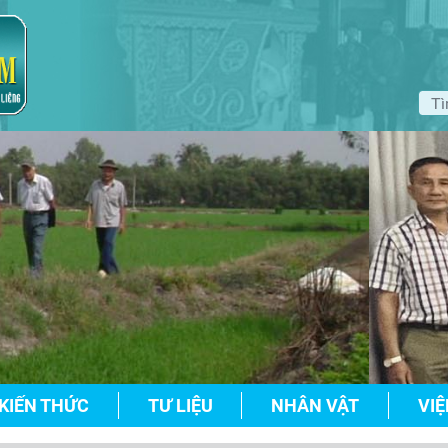
KIẾN THỨC
TƯ LIỆU
NHÂN VẬT
VIỆ