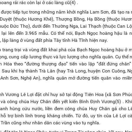
ang rải rác còn lại ở các làng cũ(4) .
được tiếp tục trong những năm khởi nghĩa Lam Sơn, đã tạo ra
a Duyệt (thuộc Hương Khê), Thượng Bồng, Hạ Bồng (thuộc Hươn
uộc Đức Thọ), dưới đến Thường Nga, Lai Thạch (thuộc Can Lộ
 lại lên đến 3.965 mẫu. Có thể nói, Bạch Ngọc hoàng hậu là 
, lập làng ở vùng đất phía Tây tỉnh Hà Tĩnh hiện nay.
ộ trang trại và vùng đất khai phá của Bạch Ngọc hoàng hậu ở 
ọng, cung cấp lương thực và lực lượng cho nghĩa quân. Cụ thể 
Hóa theo “đường thượng đạo” tiến vào lập “đất đứng chân” 
 Sau khi hạ thành Trà Lân (hay Trà Long, huyện Con Cuông, N
n Anh Sơn, Nghệ An), nghĩa quân mở đường tiến quân vào miền
nh Vương Lê Lợi đặt chỉ huy sở tại động Tiên Hoa (xã Sơn Phú
và công chúa Huy Chân đến yết kiến Bình Định Vương(5) . Khi
 anh hùng cứu nước, liền đem công chúa Huy Chân gả cho Lê
ỗ trợ binh lính trong kháng chiến. Từ đó, uy tín của Lê Lợi c
à Trần cũng như nhân dân các vùng vào tụ nghĩa.