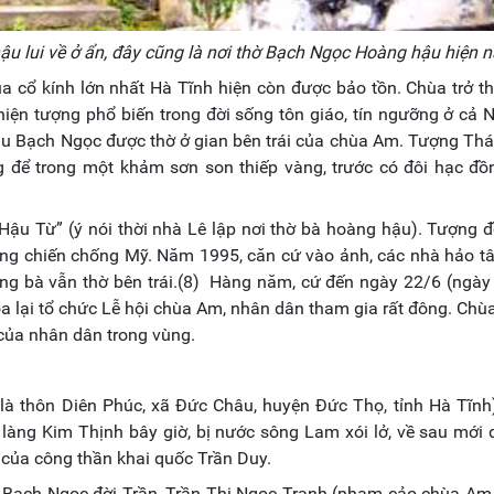
 lui về ở ẩn, đây cũng là nơi thờ
Bạch Ngọc Hoàng hậu
hiện n
 cổ kính lớn nhất Hà Tĩnh hiện còn được bảo tồn. Chùa trở t
hiện tượng phổ biến trong đời sống tôn giáo, tín ngưỡng ở cả 
ẫu Bạch Ngọc được thờ ở gian bên trái của chùa Am. Tượng T
để trong một khảm sơn son thiếp vàng, trước có đôi hạc đồ
Hậu Từ” (ý nói thời nhà Lê lập nơi thờ bà hoàng hậu). Tượng 
áng chiến chống Mỹ. Năm 1995, căn cứ vào ảnh, các nhà hảo t
ng bà vẫn thờ bên trái.(8) Hàng năm, cứ đến ngày 22/6 (ngày
lại tổ chức Lễ hội chùa Am, nhân dân tham gia rất đông. Chù
 của nhân dân trong vùng.
là thôn Diên Phúc, xã Đức Châu, huyện Đức Thọ, tỉnh Hà Tĩnh
 làng Kim Thịnh bây giờ, bị nước sông Lam xói lở, về sau mới 
ng của công thần khai quốc Trần Duy.
u Bạch Ngọc đời Trần, Trần Thị Ngọc Tranh (nham cảo chùa Am