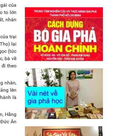
 gái của
o to lớn
ất, nhân
của trại
Thọ) lại
gọc (tức
c, bà về
 đi theo
ng nhân,
tăng lên
thành là
ơn, Hằng
, Đức Ân