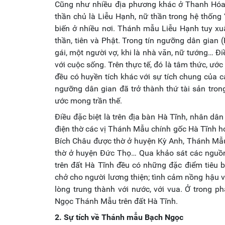
Cũng như nhiều địa phương khác ở Thanh Hóa,
thần chủ là Liễu Hạnh, nữ thần trong hệ thống 
biến ở nhiều nơi. Thánh mẫu Liễu Hạnh tuy x
thần, tiên và Phật. Trong tín ngưỡng dân gian 
gái, một người vợ, khi là nhà văn, nữ tướng… Đi
với cuộc sống. Trên thực tế, đó là tâm thức, ướ
đều có huyền tích khác với sự tích chung của c
ngưỡng dân gian đã trở thành thứ tài sản tro
ước mong trần thế.
Điều đặc biệt là trên địa bàn Hà Tĩnh, nhân d
điện thờ các vị Thánh Mẫu chính gốc Hà Tĩnh ho
Bích Châu được thờ ở huyện Kỳ Anh, Thánh Mẫ
thờ ở huyện Đức Thọ… Qua khảo sát các nguồn 
trên đất Hà Tĩnh đều có những đặc điểm tiêu b
chở cho người lương thiện; tình cảm nồng hậu v
lòng trung thành với nước, với vua. Ở trong ph
Ngọc Thánh Mẫu trên đất Hà Tĩnh.
2. Sự tích về Thánh mẫu Bạch Ngọc