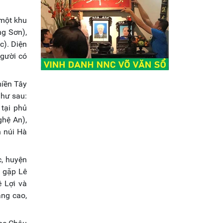
 một khu
g Sơn),
c). Diện
người có
miền Tây
như sau:
tại phủ
ghệ An),
 núi Hà
c, huyện
 gặp Lê
 Lợi và
àng cao,