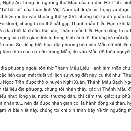
 Nghệ An, trong tín ngưỡng thờ Mẫu của cư dân Hà Tĩnh, hình
“Tứ bất tử” của thần linh Việt Nam rất được coi trọng và được
uất hiện muộn vào khoảng thế kỷ XVI, nhưng hội tụ đủ phẩm h
(Folklore), chúng ta có thể bắt gặp Thánh mẫu Liễu Hạnh khi l
ều đặc biệt là ở đâu, lúc nào, Thánh mẫu Liễu Hạnh cũng tỏ ra t
c vọng của dân gian dồn tụ trong hình ảnh tối thượng và mỗi đị
ả nước. Sự riêng biệt hóa, địa phương hóa các Mẫu đã nói lên r
ng tâm thức của cư dân trọng Mẫu, tin vào Mẫu để thỏa nguy
ân địa phương ngoài tôn thờ Thánh Mẫu Liễu Hạnh làm thần chủ
ặc liên quan mật thiết với lịch sử vùng đất này, cụ thể như: T
u Ngọc Trần được thờ ở huyện Nghi Xuân, Thánh Mẫu Bạch Ng
tài liệu địa phương, chúng tôi nhận thấy, các vị Thánh Mẫu 
iểu như: lòng yêu nước, thương dân, chí căm thù giặc; sự phù 
à nhân từ… nên đã được nhân gian coi là hành động xả thân, hy
ạm vi bài viết này, chúng tôi chỉ xin trình bày về tín ngưỡng 