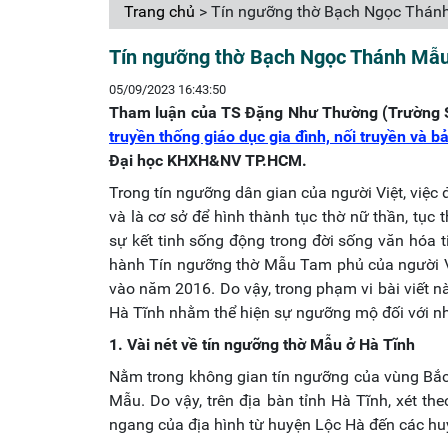
Trang chủ
> Tín ngưỡng thờ Bạch Ngọc Thánh
Tín ngưỡng thờ Bạch Ngọc Thánh Mẫu 
05/09/2023 16:43:50
Tham luận của
TS Đặng Như Thường
(Trường 
truyền thống giáo dục gia đình, nối truyền và b
Đại học KHXH&NV TP.HCM.
Trong tín ngưỡng dân gian của người Việt, việc 
và là cơ sở để hình thành tục thờ nữ thần, tục
sự kết tinh sống động trong đời sống văn hóa
hành Tín ngưỡng thờ Mẫu Tam phủ của người Việ
vào năm 2016. Do vậy, trong phạm vi bài viết n
Hà Tĩnh nhằm thể hiện sự ngưỡng mộ đối với n
1. Vài nét về tín ngưỡng thờ Mẫu ở Hà Tĩnh
Nằm trong không gian tín ngưỡng của vùng Bắc 
Mẫu. Do vậy, trên địa bàn tỉnh Hà Tĩnh, xét th
ngang của địa hình từ huyện Lộc Hà đến các h