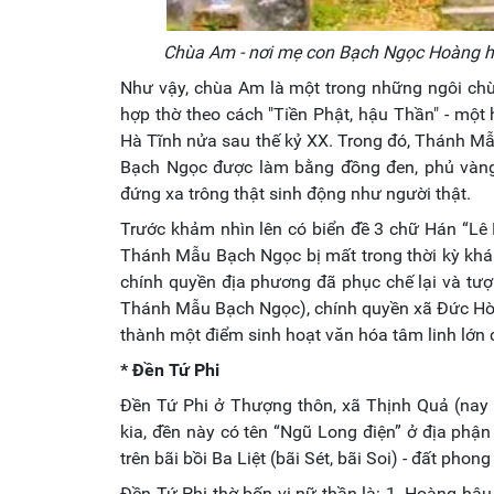
Chùa Am - nơi mẹ con Bạch Ngọc Hoàng hậu
Như vậy, chùa Am là một trong những ngôi chùa
hợp thờ theo cách "Tiền Phật, hậu Thần" - một 
Hà Tĩnh nửa sau thế kỷ XX. Trong đó, Thánh M
Bạch Ngọc được làm bằng đồng đen, phủ vàng 
đứng xa trông thật sinh động như người thật.
Trước khảm nhìn lên có biển đề 3 chữ Hán “Lê 
Thánh Mẫu Bạch Ngọc bị mất trong thời kỳ kh
chính quyền địa phương đã phục chế lại và tượ
Thánh Mẫu Bạch Ngọc), chính quyền xã Đức Hòa 
thành một điểm sinh hoạt văn hóa tâm linh lớn
* Đền Tứ Phi
Đền Tứ Phi ở Thượng thôn, xã Thịnh Quả (nay 
kia, đền này có tên “Ngũ Long điện” ở địa phận
trên bãi bồi Ba Liệt (bãi Sét, bãi Soi) - đất pho
Đền Tứ Phi thờ bốn vị nữ thần là: 1. Hoàng hậ