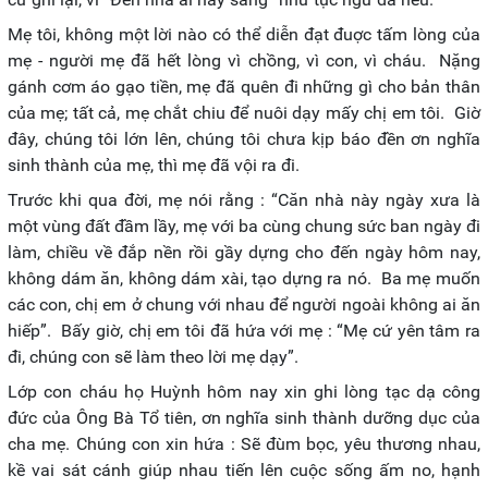
Mẹ tôi, không một lời nào có thể diễn đạt đuợc tấm lòng của
mẹ - người mẹ đã hết lòng vì chồng, vì con, vì cháu. Nặng
gánh cơm áo gạo tiền, mẹ đã quên đi những gì cho bản thân
của mẹ; tất cả, mẹ chắt chiu để nuôi dạy mấy chị em tôi. Giờ
đây, chúng tôi lớn lên, chúng tôi chưa kịp báo đền ơn nghĩa
sinh thành của mẹ, thì mẹ đã vội ra đi.
Trước khi qua đời, mẹ nói rằng : “Căn nhà này ngày xưa là
một vùng đất đầm lầy, mẹ với ba cùng chung sức ban ngày đi
làm, chiều về đắp nền rồi gầy dựng cho đến ngày hôm nay,
không dám ăn, không dám xài, tạo dựng ra nó. Ba mẹ muốn
các con, chị em ở chung với nhau để người ngoài không ai ăn
hiếp”. Bấy giờ, chị em tôi đã hứa với mẹ : “Mẹ cứ yên tâm ra
đi, chúng con sẽ làm theo lời mẹ dạy”.
Lớp con cháu họ Huỳnh hôm nay xin ghi lòng tạc dạ công
đức của Ông Bà Tổ tiên, ơn nghĩa sinh thành dưỡng dục của
cha mẹ. Chúng con xin hứa : Sẽ đùm bọc, yêu thương nhau,
kề vai sát cánh giúp nhau tiến lên cuộc sống ấm no, hạnh