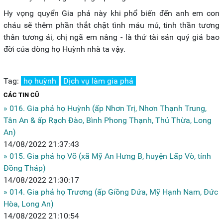
Hy vọng quyển Gia phả này khi phổ biến đến anh em con
cháu sẽ thêm phần thắt chặt tình máu mủ, tinh thần tương
thân tương ái, chị ngã em nâng - là thứ tài sản quý giá bao
đời của dòng họ Huỳnh nhà ta vậy.
Tag:
họ huỳnh
Dịch vụ làm gia phả
CÁC TIN CŨ
» 016. Gia phả họ Huỳnh (ấp Nhơn Trị, Nhơn Thạnh Trung,
Tân An & ấp Rạch Đào, Bình Phong Thạnh, Thủ Thừa, Long
An)
14/08/2022 21:37:43
» 015. Gia phả họ Võ (xã Mỹ An Hưng B, huyện Lấp Vò, tỉnh
Đồng Tháp)
14/08/2022 21:30:17
» 014. Gia phả họ Trương (ấp Giồng Dứa, Mỹ Hạnh Nam, Đức
Hòa, Long An)
14/08/2022 21:10:54