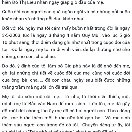
hiền Đỗ Thị Liễu nhân ngày giáp giỗ đầu của mẹ.
Cuộc đời con người sao quá ngắn ngủi và có những nỗi buồn
khác nhau và những nỗi đau khác nhau.
Đối với tôi, ngày mà tôi cảm thấy buồn nhất trong đời là ngày
3-5-2003, tức là ngày 3 tháng 4 năm Quý Mùi, vào lúc 5 giờ
10 phút sáng, thời điểm đáng ghi nhớ nhất trong cuộc đời của
tôi. Đó là ngày mẹ tôi ra đi vĩnh viễn, để lại thương nhớ cho
chồng, cho con, cho cháu.
Do đó, ý định của tôi làm bộ Gia phả này là để nhớ đến mẹ,
ghi lại những chi tiết về cuộc đời của mẹ, cùng với cuộc đời
của ông, bà, cha, … để con cháu ngày sau biết được những
thăng trầm mà người lớn đã trải qua.
Mẹ tôi đã sớm mồ côi mẹ. Từ nhỏ, từ thời niên thiếu, một
mình mẹ từ Bắc vào Nam để mưu sinh. Lớn lên, mẹ đã gãy
đổ một đời chồng; lúc ấy mẹ đã có hai người con. Theo dòng
đời, mẹ bước thêm một bước nữa khi gặp ba. Và mẹ sinh
thêm sáu người con trong đó có tôi. Chuyện riêng tư ấy, tôi
cứ ghi lại, vì “Đèn nhà ai nấy sáng” như tục ngữ đã nêu.