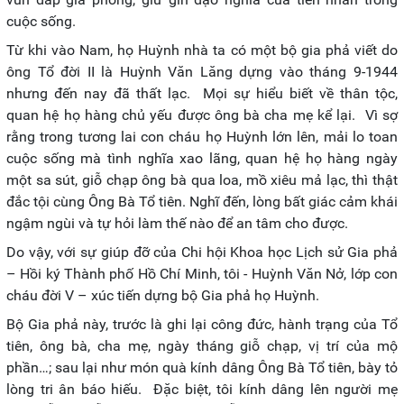
cuộc sống.
Từ khi vào Nam, họ Huỳnh nhà ta có một bộ gia phả viết do
ông Tổ đời II là Huỳnh Văn Lăng dựng vào tháng 9-1944
nhưng đến nay đã thất lạc. Mọi sự hiểu biết về thân tộc,
quan hệ họ hàng chủ yếu được ông bà cha mẹ kể lại. Vì sợ
rằng trong tương lai con cháu họ Huỳnh lớn lên, mải lo toan
cuộc sống mà tình nghĩa xao lãng, quan hệ họ hàng ngày
một sa sút, giỗ chạp ông bà qua loa, mồ xiêu mả lạc, thì thật
đắc tội cùng Ông Bà Tổ tiên. Nghĩ đến, lòng bất giác cảm khái
ngậm ngùi và tự hỏi làm thế nào để an tâm cho được.
Do vậy, với sự giúp đỡ của Chi hội Khoa học Lịch sử Gia phả
– Hồi ký Thành phố Hồ Chí Minh, tôi - Huỳnh Văn Nở, lớp con
cháu đời V – xúc tiến dựng bộ Gia phả họ Huỳnh.
Bộ Gia phả này, trước là ghi lại công đức, hành trạng của Tổ
tiên, ông bà, cha mẹ, ngày tháng giỗ chạp, vị trí của mộ
phần…; sau lại như món quà kính dâng Ông Bà Tổ tiên, bày tỏ
lòng tri ân báo hiếu. Đặc biệt, tôi kính dâng lên người mẹ