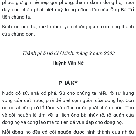
phúc, giữ gìn nề nếp gia phong, thanh danh dòng họ, nuôi
dạy con cháu phải biết quý trọng công đức của Ông Bà Tổ
tiên chúng ta.
Kính xin ông bà, mẹ thương yêu chứng giám cho lòng thành
của chúng con.
Thành phố Hồ Chí Minh, tháng 9 năm 2003
Huỳnh Văn Nở
PHẢ KÝ
Nước có sử, nhà có phả. Sử cho chúng ta hiểu rõ sự hưng
vong của đất nước, phả để biết cội nguồn của dòng họ. Con
người ai cũng có tổ tông và uống nước phải nhớ nguồn. Tìm
về cội nguồn là tìm về lai lịch ông bà thủy tổ, tổ quán của
dòng họ và công lao mà tổ tiên đã vun đắp cho dòng họ.
Mỗi dòng họ đều có cội nguồn được hình thành qua nhiều