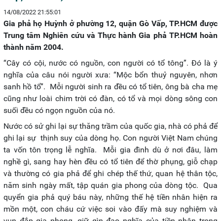
14/08/2022 21:55:01
Gia phả họ Huỳnh ở phường 12, quận Gò Vấp, TP.HCM được
Trung tâm Nghiên cứu và Thực hành Gia phả TP.HCM hoàn
thành năm 2004.
“Cây có cội, nước có nguồn, con người có tổ tông”. Đó là ý
nghĩa của câu nói người xưa: “Mộc bổn thuỷ nguyên, nhơn
sanh hồ tổ”. Mỗi người sinh ra đều có tổ tiên, ông bà cha mẹ
cũng như loài chim trời có đàn, có tổ và mọi dòng sông con
suối đều có ngọn nguồn của nó.
Nước có sử ghi lại sự thăng trầm của quốc gia, nhà có phả để
ghi lại sự thịnh suy của dòng họ. Con người Việt Nam chúng
ta vốn tôn trọng lễ nghĩa. Mỗi gia đình dù ở nơi đâu, làm
nghề gì, sang hay hèn đều có tổ tiên để thờ phụng, giỗ chạp
và thường có gia phả để ghi chép thế thứ, quan hệ thân tộc,
năm sinh ngày mất, tập quán gia phong của dòng tộc. Qua
quyển gia phả quý báu này, những thế hệ tiền nhân hiện ra
mồn một, con cháu cứ việc soi vào đấy mà suy nghiệm và
vun đắp gia phong, giữ gìn đạo nghĩa của tiền nhân trong