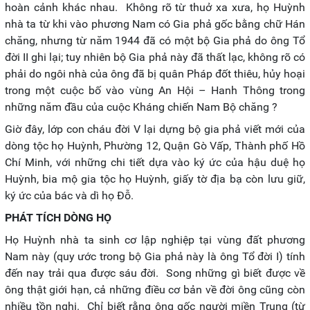
hoàn cảnh khác nhau. Không rõ từ thuở xa xưa, họ Huỳnh
nhà ta từ khi vào phương Nam có Gia phả gốc bằng chữ Hán
chăng, nhưng từ năm 1944 đã có một bộ Gia phả do ông Tổ
đời II ghi lại; tuy nhiên bộ Gia phả này đã thất lạc, không rõ có
phải do ngôi nhà của ông đã bị quân Pháp đốt thiêu, hủy hoại
trong một cuộc bố vào vùng An Hội – Hanh Thông trong
những năm đầu của cuộc Kháng chiến Nam Bộ chăng ?
Giờ đây, lớp con cháu đời V lại dựng bộ gia phả viết mới của
dòng tộc họ Huỳnh, Phường 12, Quận Gò Vấp, Thành phố Hồ
Chí Minh, với những chi tiết dựa vào ký ức của hậu duệ họ
Huỳnh, bia mộ gia tộc họ Huỳnh, giấy tờ địa bạ còn lưu giữ,
ký ức của bác và dì họ Đỗ.
PHÁT TÍCH DÒNG HỌ
Họ Huỳnh nhà ta sinh cơ lập nghiệp tại vùng đất phương
Nam này (quy ước trong bộ Gia phả này là ông Tổ đời I) tính
đến nay trải qua được sáu đời. Song những gì biết được về
ông thật giới hạn, cả những điều cơ bản về đời ông cũng còn
nhiều tồn nghi. Chỉ biết rằng ông gốc người miền Trung (từ