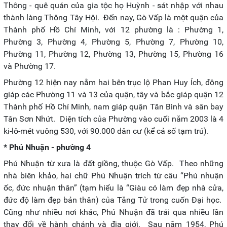
Thông - quê quán của gia tộc họ Huỳnh - sát nhập với nhau
thành làng Thông Tây Hội. Đến nay, Gò Vấp là một quận của
Thành phố Hồ Chí Minh, với 12 phường là : Phường 1,
Phường 3, Phường 4, Phường 5, Phường 7, Phường 10,
Phường 11, Phường 12, Phường 13, Phường 15, Phường 16
và Phường 17.
Phường 12 hiện nay nằm hai bên trục lộ Phan Huy Ích, đông
giáp các Phường 11 và 13 của quận, tây và bắc giáp quận 12
Thành phố Hồ Chí Minh, nam giáp quận Tân Bình và sân bay
Tân Sơn Nhứt. Diện tích của Phường vào cuối năm 2003 là 4
ki-lô-mét vuông 530, với 90.000 dân cư (kể cả số tạm trú).
* Phú Nhuận - phường 4
Phú Nhuận từ xưa là đất giồng, thuộc Gò Vấp. Theo những
nhà biên khảo, hai chữ Phú Nhuận trích từ câu “Phú nhuận
ốc, đức nhuận thân” (tạm hiểu là “Giàu có làm đẹp nhà cửa,
đức độ làm đẹp bản thân) của Tăng Tử trong cuốn Đại học.
Cũng như nhiều nơi khác, Phú Nhuận đã trải qua nhiều lần
thay đổi về hành chánh và địa giới. Sau năm 1954, Phú