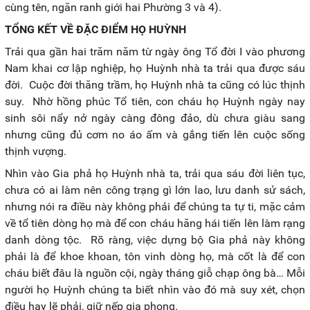
cùng tên, ngăn ranh giới hai Phường 3 và 4).
TỔNG KẾT VỀ ĐẶC ĐIỂM HỌ HUỲNH
Trải qua gần hai trăm năm từ ngày ông Tổ đời I vào phương
Nam khai cơ lập nghiệp, họ Huỳnh nhà ta trải qua được sáu
đời. Cuộc đời thăng trầm, họ Huỳnh nhà ta cũng có lúc thịnh
suy. Nhờ hồng phúc Tổ tiên, con cháu họ Huỳnh ngày nay
sinh sôi nẩy nở ngày càng đông đảo, dù chưa giàu sang
nhưng cũng đủ cơm no áo ấm và gắng tiến lên cuộc sống
thịnh vượng.
Nhìn vào Gia phả họ Huỳnh nhà ta, trải qua sáu đời liên tục,
chưa có ai làm nên công trạng gì lớn lao, lưu danh sử sách,
nhưng nói ra điều này không phải để chúng ta tự ti, mặc cảm
về tổ tiên dòng họ mà để con cháu hăng hái tiến lên làm rạng
danh dòng tộc. Rõ ràng, việc dựng bộ Gia phả này không
phải là để khoe khoan, tôn vinh dòng họ, mà cốt là để con
cháu biết đâu là nguồn cội, ngày tháng giỗ chạp ông bà… Mỗi
người họ Huỳnh chúng ta biết nhìn vào đó mà suy xét, chọn
điều hay lẽ phải, giữ nếp gia phong.