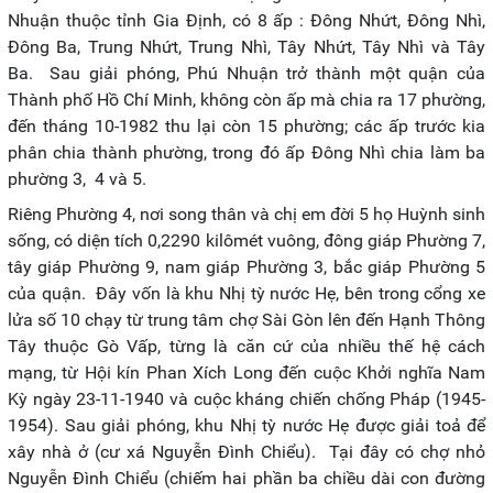
Nhuận thuộc tỉnh Gia Định, có 8 ấp : Đông Nhứt, Đông Nhì,
Đông Ba, Trung Nhứt, Trung Nhì, Tây Nhứt, Tây Nhì và Tây
Ba. Sau giải phóng, Phú Nhuận trở thành một quận của
Thành phố Hồ Chí Minh, không còn ấp mà chia ra 17 phường,
đến tháng 10-1982 thu lại còn 15 phường; các ấp trước kia
phân chia thành phường, trong đó ấp Đông Nhì chia làm ba
phường 3, 4 và 5.
Riêng Phường 4, nơi song thân và chị em đời 5 họ Huỳnh sinh
sống, có diện tích 0,2290 kilômét vuông, đông giáp Phường 7,
tây giáp Phường 9, nam giáp Phường 3, bắc giáp Phường 5
của quận. Đây vốn là khu Nhị tỳ nước Hẹ, bên trong cổng xe
lửa số 10 chạy từ trung tâm chợ Sài Gòn lên đến Hạnh Thông
Tây thuộc Gò Vấp, từng là căn cứ của nhiều thế hệ cách
mạng, từ Hội kín Phan Xích Long đến cuộc Khởi nghĩa Nam
Kỳ ngày 23-11-1940 và cuộc kháng chiến chống Pháp (1945-
1954). Sau giải phóng, khu Nhị tỳ nước Hẹ được giải toả để
xây nhà ở (cư xá Nguyễn Đình Chiểu). Tại đây có chợ nhỏ
Nguyễn Đình Chiểu (chiếm hai phần ba chiều dài con đường