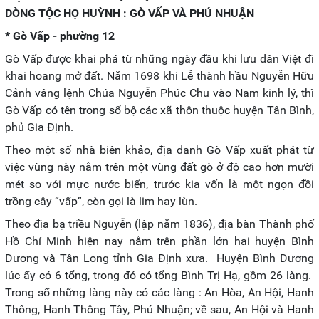
DÒNG TỘC HỌ HUỲNH : GÒ VẤP VÀ PHÚ NHUẬN
* Gò Vấp - phường 12
Gò Vấp được khai phá từ những ngày đầu khi lưu dân Việt đi
khai hoang mở đất. Năm 1698 khi Lễ thành hầu Nguyễn Hữu
Cảnh vâng lệnh Chúa Nguyễn Phúc Chu vào Nam kinh lý, thì
Gò Vấp có tên trong sổ bộ các xã thôn thuộc huyện Tân Bình,
phủ Gia Định.
Theo một số nhà biên khảo, địa danh Gò Vấp xuất phát từ
việc vùng này nằm trên một vùng đất gò ở độ cao hơn mười
mét so với mực nước biển, trước kia vốn là một ngọn đồi
trồng cây “vấp”, còn gọi là lim hay lùn.
Theo địa bạ triều Nguyễn (lập năm 1836), địa bàn Thành phố
Hồ Chí Minh hiện nay nằm trên phần lớn hai huyện Bình
Dương và Tân Long tỉnh Gia Định xưa. Huyện Bình Dương
lúc ấy có 6 tổng, trong đó có tổng Bình Trị Hạ, gồm 26 làng.
Trong số những làng này có các làng : An Hòa, An Hội, Hanh
Thông, Hanh Thông Tây, Phú Nhuận; về sau, An Hội và Hanh