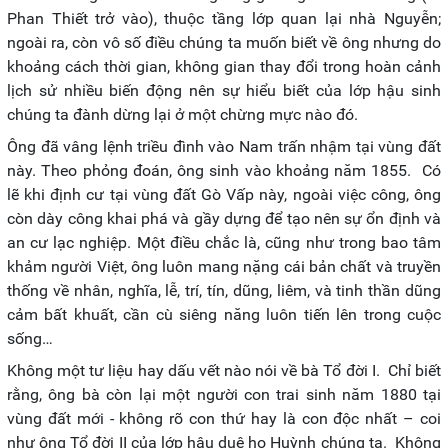
Phan Thiết trở vào), thuộc tầng lớp quan lại nhà Nguyễn;
ngoài ra, còn vô số điều chúng ta muốn biết về ông nhưng do
khoảng cách thời gian, không gian thay đổi trong hoàn cảnh
lịch sử nhiều biến động nên sự hiểu biết của lớp hậu sinh
chúng ta đành dừng lại ở một chừng mực nào đó.
Ông đã vâng lệnh triều đình vào Nam trấn nhậm tại vùng đất
này. Theo phỏng đoán, ông sinh vào khoảng năm 1855. Có
lẽ khi định cư tại vùng đất Gò Vấp này, ngoài việc công, ông
còn dày công khai phá và gầy dựng để tạo nên sự ổn định và
an cư lạc nghiệp. Một điều chắc là, cũng như trong bao tâm
khảm người Việt, ông luôn mang nặng cái bản chất và truyền
thống về nhân, nghĩa, lễ, trí, tín, dũng, liêm, và tinh thần dũng
cảm bất khuất, cần cù siêng năng luôn tiến lên trong cuộc
sống…
Không một tư liệu hay dấu vết nào nói về bà Tổ đời I. Chỉ biết
rằng, ông bà còn lại một người con trai sinh năm 1880 tại
vùng đất mới - không rõ con thứ hay là con độc nhất – coi
như ông Tổ đời II của lớp hậu duệ họ Huỳnh chúng ta. Không