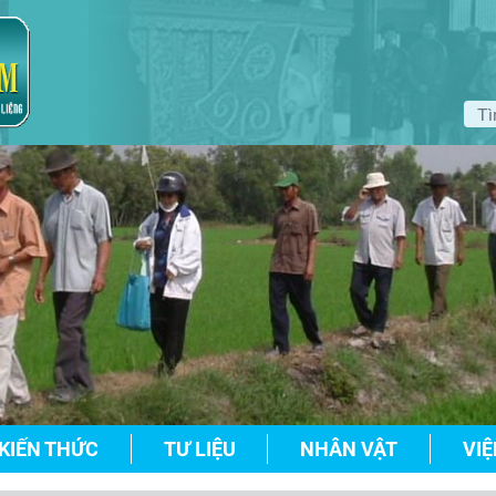
KIẾN THỨC
TƯ LIỆU
NHÂN VẬT
VIỆ