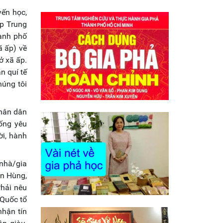
yến học,
ếp Trung
ành phố
ã ấp) về
ở xã ấp.
n quí tế
húng tôi
nhân dân
hống yêu
ời, hành
 nhà/gia
ền Hùng,
Phải nêu
 Quốc tổ
nhận tín