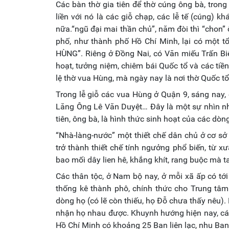
Các bàn thờ gia tiên để thờ cúng ông bà, trong 
liền với nó là các giỗ chạp, các lễ tế (cúng) k
nữa.“ngũ đại mai thần chủ”, năm đòi thì “chon” ô
phố, như thành phố Hồ Chí Minh, lại có một 
HÙNG”. Riêng ở Đồng Nai, có Văn miếu Trấn Biê
hoạt, tưởng niệm, chiêm bái Quốc tổ và các tiền
lệ thờ vua Hùng, mà ngày nay là nơi thờ Quốc t
Trong lễ giỗ các vua Hùng ở Quận 9, sáng nay,
Lăng Ông Lê Văn Duyệt… Đây là một sự nhìn nhậ
tiên, ông bà, là hình thức sinh hoạt của các dòn
“Nhà-làng-nước” một thiết chế dân chủ ở cơ sở t
trở thành thiết chế tính ngưởng phổ biến, từ 
bao mối dây lien hê, khắng khít, rang buộc mà ta
Các thân tộc, ở Nam bộ nay, ở mỗi xã ấp có tớ
thống kê thành phô, chính thức cho Trung tâ
dòng họ (có lẽ còn thiếu, họ Đỗ chưa thấy nêu)
nhận họ nhau được. Khuynh hướng hiện nay, các 
Hồ Chí Minh có khoảng 25 Ban liên lạc, nhu Ban 