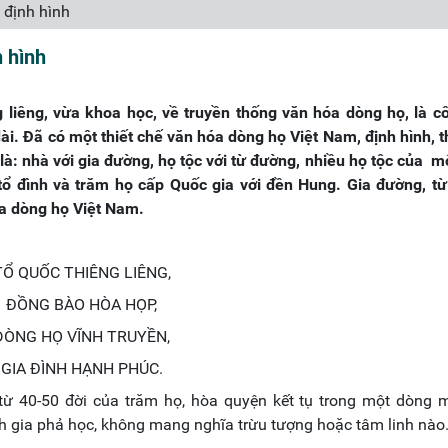
 định hình
h hình
 liêng, vừa khoa học, về truyền thống văn hóa dòng họ, là c
u dài. Đã có một thiết chế văn hóa dòng họ Việt Nam, định hình, 
 là: nhà với gia đường, họ tộc với từ đường, nhiều họ tộc của m
i tổ đình và trăm họ cấp Quốc gia với đền Hung. Gia đường, t
ủa dòng họ Việt Nam.
TỔ QUỐC THIÊNG LIÊNG,
ĐỒNG BÀO HÒA HỌP,
DÒNG HỌ VĨNH TRUYỀN,
GIA ĐÌNH HẠNH PHÚC.
từ 40-50 đời của trăm họ, hòa quyện kết tụ trong một dòng 
nh gia phả học, không mang nghĩa trừu tượng hoặc tâm linh nào