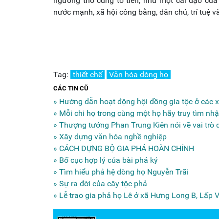
ngưỡng thờ cúng tổ tiên, như một cái đạo của
nước mạnh, xã hội công bằng, dân chủ, trí tuệ và
Tag:
thiết chế
Văn hóa dòng họ
CÁC TIN CŨ
» Hướng dẫn hoạt động hội đồng gia tộc ở các x
» Mỗi chi họ trong cùng một họ hãy truy tìm nh
» Thượng tướng Phan Trung Kiên nói về vai trò
» Xây dựng văn hóa nghề nghiệp
» CÁCH DỰNG BỘ GIA PHẢ HOÀN CHỈNH
» Bố cục hợp lý của bài phả ký
» Tìm hiểu phả hệ dòng họ Nguyễn Trãi
» Sự ra đời của cây tộc phả
» Lễ trao gia phả họ Lê ở xã Hưng Long B, Lấp