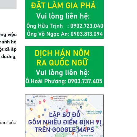
ông việc
thành hệ
ột xã ấp
ừ đường,
máu của
.