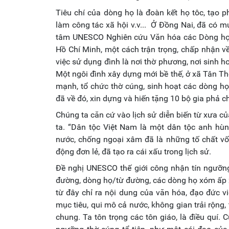
Tiêu chí của dòng họ là đoàn kết họ tôc, tạo 
làm công tác xã hội v.v... Ở Đồng Nai, đã có 
tâm UNESCO Nghiên cứu Văn hóa các Dòng họ 
Hồ Chí Minh, một cách trận trọng, chấp nhận v
việc sử dụng đình là nơi thờ phương, nơi sinh h
Một ngôi đình xây dựng mới bề thế, ở xã Tân Th
mạnh, tổ chức thờ cúng, sinh hoạt các dòng họ
đã về đó, xin dựng và hiến tặng 10 bộ gia phả c
Chúng ta căn cứ vào lịch sử diễn biến từ xưa củ
ta. “Dân tộc Việt Nam là một dân tộc anh hùng
nước, chống ngoại xâm đã là những tố chất vố
động đơn lẻ, đã tạo ra cái xấu trong lịch sử.
Đề nghị UNESCO thế giới công nhận tín ngưỡng 
đường, dòng họ/từ đường, các dòng họ xóm ấp x
từ đây chỉ ra nội dung của văn hóa, đạo đức vi
mục tiêu, qui mô cả nước, không gian trải rộng,
chung. Ta tôn trọng các tôn giáo, là điều quí.