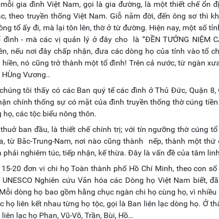
mỗi gia đình Việt Nam, gọi là gia đường, là một thiết chế ổn đ
hác, theo truyền thống Việt Nam. Giỗ năm đời, đến ông sơ thì k
ng tổ ấy đi, mà lại tôn lên, thờ ở từ đường. Hiện nay, một số tỉn
tổ đình - mà các vị quản lý ở đây cho là “ĐỀN TƯỞNG NIỆM 
n, nếu nơi đây chấp nhận, đưa các dòng họ của tỉnh vào tổ c
 hiền, nó cũng trở thành một tổ đình! Trên cả nước, từ ngàn xưa
ổ HÙng Vương..
 chúng tôi thấy có các Ban quý tế các đình ở Thủ Đức, Quận 8,
n chính thống sự có mặt của đình truyền thống thờ cúng tiền 
g họ, các tộc biểu nông thôn.
huở ban đầu, là thiết chế chính trị; với tín ngưỡng thờ cúng tổ 
xưa, từ Băc-Trung-Nam, nơi nào cũng thành nếp, thành một thứ 
 phải nghiêm túc, tiếp nhận, kế thừa. Đây là vấn đề của tâm linh
i 15-20 đơn vi chi họ Toàn thành phố Hồ Chí Minh, theo con số
m UNESCO Nghiên cứu Văn hóa các Dòng họ Việt Nam biết, đã
. Mỗi dòng họ bao gồm hằng chục ngàn chi họ cùng họ, vì nhiều 
họ liên kết nhau từng họ tộc, gọi là Ban liên lạc dòng họ. Ở t
liên lạc họ Phan, Vũ-Võ, Trần, Bùi, Hồ…