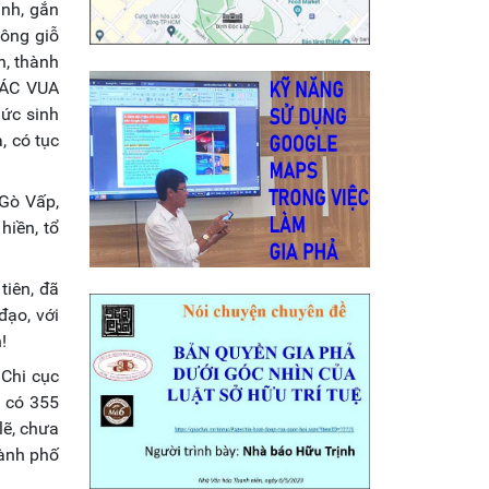
ịnh, gắn
hông giỗ
h, thành
CÁC VUA
hức sinh
, có tục
 Gò Vấp,
hiền, tổ
tiên, đã
đạo, với
!
 Chi cục
 có 355
lẽ, chưa
hành phố