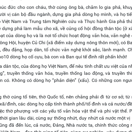
phúc đức cho con cháu, thờ cúng ông bà, chăm lo gia phả, khu
mười vị cán bộ đầu ngành, dựng gia phả dòng họ mình, và họ ti
Việt Nam và Trung tâm Nghiên cứu và Thực hành Gia phả th
ề dựng phả làm mẫu cho xã, về củng cố hội đồng thân tộc (ở x
oạt của dòng họ và là nơi tổ chức hoạt động văn hóa, văn nghệ 
ông Hội, huyện Củ Chi (xã điểm xây dưng nông thôn mới), có Ba
, đều đặng, họp dân, tổ chức văn nghệ khởi sắc, lành mạnh. C
ho10 dòng họ cố cựu, bà con và Ban quí tế đình rất phấn khởi!
a dân tộc, của dòng họ Việt Nam, để nêu tính chất ưu việt của 
”, truyền thống văn hóa, truyền thống lao động, và truyền t
n có. Không có dòng họ “phản diện” (xấu). Có những con ngư
thờ cúng tổ tiên, thờ Quốc tổ, nên chăng phải đi từ cơ sở, từ
ã/đình, các dòng họ cấp tỉnh thành phố/tổ đình và cả nước/đ
ệc thờ phượng với các yếu tố văn hóa vật thể và phi vật thể. 
 thời gian lâu dài, cùng sự thống nhứt, duy nhứt cả nước một vị
 Cũng đã đến lúc, cả nước, Đảng, Nhà nước ta, chính thức công 