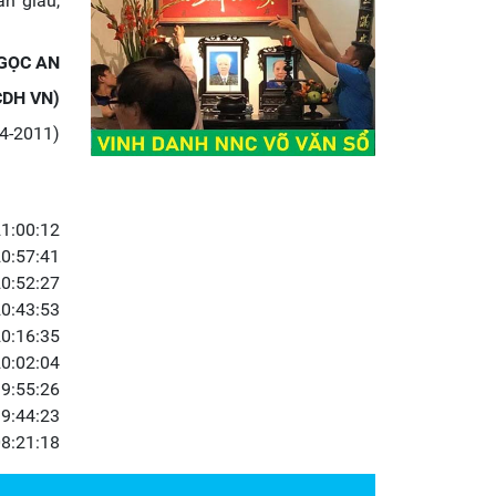
ân giàu,
GỌC AN
DH VN)
-4-2011)
1:00:12
0:57:41
0:52:27
0:43:53
0:16:35
0:02:04
9:55:26
9:44:23
8:21:18