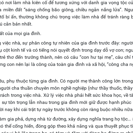
 có nơi làm nhà kiên cố để tương xứng với danh gia vọng tộc c
 miền đất “sáng chống bão giông, chiều ngăn nắng lửa”. Ngư
 tố bí ẩn, thường không chú trọng việc làm nhà để tránh ràng 
rú căn bản nhất.
hất của mọi gia đình.
ng việc nhà, sự phân công tự nhiên của gia đình trước đây: ngườ
ụ cột kinh tế và có tiếng nói quyết định trong dạy dỗ vợ con; ngư
rẻ thơ đến trưởng thành, nên có câu “con hư tại mẹ”, câu chỉ t
g con nên lại là công của toàn gia đình và xã hội, “công cha 
ều, phụ thuộc từng gia đình. Có người mẹ thành công lớn trong
; người cha thuần chuyên môn nghề nghiệp (như thầy thuốc, thầy
rách trong việc nhà. Xử lý việc nhà phải hết sức khoa học, về t
và sự tôn trọng lẫn nhau trong gia đình mới giữ được hạnh phúc 
thời nay khi cái trật tự ngày trước không còn ràng buộc nhiều nữa
àm gia phả, dựng nhà từ đường, xây dựng nghĩa trang họ tộc… 
 có thể cống hiến, đóng góp theo khả năng và qua thuyết phục 