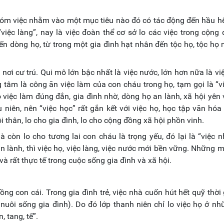
hóm việc nhằm vào một mục tiêu nào đó có tác động đến hầu h
iệc làng”, nay là việc đoàn thể cơ sở lo các việc trong cộng
đến dòng họ, từ trong một gia đình hạt nhân đến tộc họ, tộc họ
 nơi cư trú. Qui mô lớn bậc nhất là việc nước, lớn hơn nữa là vi
g tâm là công ăn việc làm của con cháu trong họ, tạm gọi là “v
 việc làm đúng đắn, gia đình nhờ, dòng họ an lành, xã hội yên 
u niên, nên “việc học” rất gắn kết với việc họ, học tập văn hó
 thân, lo cho gia đình, lo cho cộng đồng xã hội phồn vinh.
 còn lo cho tương lai con cháu là trọng yếu, đó lại là “việc n
an lành, thì việc họ, việc làng, việc nước mới bền vững. Những 
à rất thực tế trong cuộc sống gia đình và xã hội.
ồng con cái. Trong gia đình trẻ, việc nhà cuốn hút hết quỹ thời 
nuôi sống gia đình). Do đó lớp thanh niên chỉ lo việc họ ở nh
, tang, tế”.