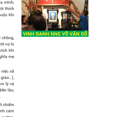
ủa mình,
ời thích
buộc khi
i chồng,
ời vợ lo
rích khi
nghĩa mẹ
 việc xã
 giáo…),
âm lý và
bền lâu;
.
ít chiếm
tình cảm