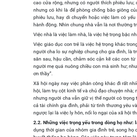
cao cửa rộng, nhưng có người thích phiêu lưu;
nhưng có khi là để phòng chống bão giông của
phiêu lưu, hay di chuyển hoặc việc làm có yếu
hành động. Nhìn chung nhà vẫn là nơi thường t
Việc nhà là việc làm nhà, là việc hệ trọng bậc n
Việc giáo dục con trẻ là việc hệ trọng khác tro
người cha lo sự nghiệp chung cho gia đình, là tr
sân sau, hậu cần, chăm sóc cặn kẽ các con từ t
người mẹ quá nuông chiều con mà sinh hư; nhưn
ơn thầy”.
Xã hội ngày nay việc phân công khác đi rất nhi
hội, làm trụ cột kinh tế và chủ đạo chuyện nhà
nhưng người cha vẫn giữ vị thế người có trọng t
cả tài chính gia đình, phải từ tình thương yêu 
ngược lại là việc ly hôn, nổi lo ngại của xã hội 
2.2. Những việc trọng yếu trong dòng họ như: l
dụng thời gian của nhóm gia đình trẻ, song họ