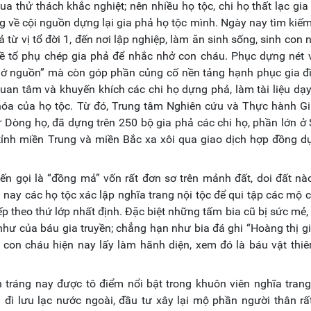
ua thử thách khắc nghiệt; nên nhiều họ tộc, chi họ thất lạc gia
ớng về cội nguồn dựng lại gia phả họ tộc mình. Ngày nay tìm kiế
 từ vị tổ đời 1, đến nơi lập nghiệp, làm ăn sinh sống, sinh con 
 về tổ phụ chép gia phả để nhắc nhở con cháu. Phục dựng nét
hớ nguồn” mà còn góp phần củng cố nền tảng hạnh phục gia đ
 quan tâm và khuyến khích các chi họ dựng phả, làm tài liệu dạ
hóa của họ tộc. Từ đó, Trung tâm Nghiên cứu và Thực hành G
ử Dòng họ, đã dựng trên 250 bộ gia phả các chi họ, phần lớn ở
 tỉnh miền Trung và miền Bắc xa xôi qua giao dịch hợp đồng 
ến gọi là “đồng mả” vốn rất đơn sơ trên mảnh đất, doi đất nào
 nay các họ tộc xác lập nghĩa trang nội tộc để qui tập các mộ 
xếp theo thứ lớp nhất định. Đặc biệt những tấm bia cũ bị sức mẻ
 như của báu gia truyền; chẳng hạn như bia đá ghi “Hoàng thị g
on cháu hiện nay lấy làm hãnh diện, xem đó là báu vật thiê
tráng nay được tô điểm nổi bật trong khuôn viên nghĩa trang
 đi lưu lạc nước ngoài, đầu tư xây lại mộ phần người thân r