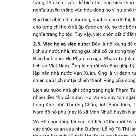
tráng, tốn kém, vừa để biểu thị lòng hiếu thảo
nghĩa truyền thống văn hóa dòng họ vì sự phô
Đặc biệt nhiều địa phương, nhất là các đô thị, 
cho từng chi họ ở xã ấp được chỉ rõ, họ tộc bốc 
nghĩa trang họ tộc. Tuy vậy, việc chôn cất ở đấ
2.3. Việc họ và việc nước:
Đây là nội dung đề c
lịch sử nước nhà, trong gia phả cổ và trong tru
Điển hình như: Họ Phạm có ngài Phạm Tu (chữ H
lịch sử Việt Nam. Ông là người có công giúp L
lập nên nhà nước Vạn Xuân. Ông là vị danh tư
chiến đấu lịch sử tại chiến thành vùng cửa sôn
Lịch sử nước nhà ghi công trạng ngài Phạm Tu
nhiều đền thờ cả nước. Họ Vũ Võ suy tôn ngà
Long Khê, phủ Thường Châu, tỉnh Phúc Kiến, 
Nam đô hộ phủ (nay là xã Mạn Nhuế, huyện Nam
Vũ Hồn học rộng tài cao, đỗ tiến sĩ lúc mới 16 
các chức quan của nhà Đường: Lễ bộ Tả Thị lan