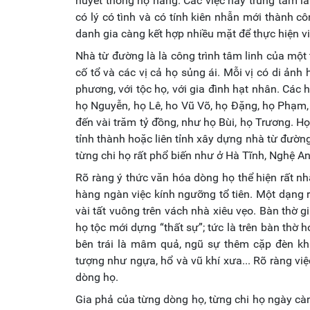
huyết thống họ hàng. Các việc này trung tâm là
có lý có tình và có tính kiên nhẫn mới thành cô
danh gia càng kết hợp nhiều mặt để thực hiện 
Nhà từ đường là là công trình tâm linh của một tộ
cố tổ và các vị cả họ sủng ái. Mỗi vị có di ảnh h
phương, với tộc họ, với gia đình hạt nhân. Các 
họ Nguyễn, họ Lê, ho Vũ Võ, họ Đặng, họ Phạm, 
đến vài trăm tỷ đồng, như họ Bùi, họ Trương. 
tỉnh thành hoặc liên tỉnh xây dựng nhà từ đường
từng chi họ rất phổ biến như ở Hà Tĩnh, Nghệ A
Rõ ràng ý thức văn hóa dòng họ thể hiện rất nh
hàng ngàn việc kính ngưỡng tổ tiên. Một dạng rấ
vài tất vuông trên vách nhà xiêu vẹo. Bàn thờ g
họ tộc mới dựng “thất sự”; tức là trên bàn thờ h
bên trái là mâm quả, ngũ sự thêm cặp đèn kh
tượng như ngựa, hổ và vũ khí xưa... Rõ ràng việ
dòng họ.
Gia phả của từng dòng họ, từng chi họ ngày cà