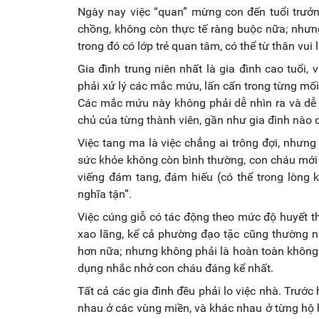
Ngày nay việc “quan” mừng con đến tuổi trưởng
chồng, không còn thực tế ràng buộc nữa; nhưng
trong đó có lớp trẻ quan tâm, có thể từ thân vui
Gia đình trung niên nhất là gia đình cao tuổi, 
phải xử lý các mắc mứu, lấn cấn trong từng mối
Các mắc mứu này không phải dễ nhìn ra và dễ xử
chủ của từng thành viên, gần như gia đình nào
Việc tang ma là việc chẳng ai trông đợi, nhưng
sức khỏe không còn bình thường, con cháu mới ng
viếng đám tang, đám hiếu (có thể trong lòng 
nghĩa tận”.
Việc cúng giỗ có tác động theo mức độ huyết t
xao lãng, kể cả phường đạo tặc cũng thường nh
hơn nữa; nhưng không phải là hoàn toàn không 
dụng nhắc nhở con cháu đáng kể nhất.
Tất cả các gia đình đều phải lo việc nhà. Trước
nhau ở các vùng miền, và khác nhau ở từng hộ 