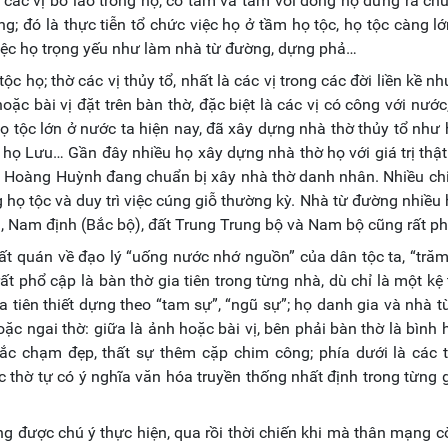
 các vị bô lão trong họ, có tâm và tầm với dòng họ đứng ra ch
ng; đó là thực tiễn tổ chức việc họ ở tầm họ tộc, họ tộc càng lớ
việc họ trọng yếu như làm nhà từ đường, dựng phả…
c họ; thờ các vị thủy tổ, nhất là các vị trong các đời liền kề như
oặc bài vị đặt trên bàn thờ, đặc biệt là các vị có công với nước,
họ tộc lớn ở nước ta hiện nay, đã xây dựng nhà thờ thủy tổ như 
họ Lưu… Gần đây nhiều họ xây dựng nhà thờ họ với giá trị thật 
Họ Hoàng Huỳnh đang chuẩn bị xây nhà thờ danh nhân. Nhiều ch
 họ tộc và duy trì việc cúng giỗ thường kỳ. Nhà từ đường nhiều 
n, Nam định (Bắc bộ), đất Trung Trung bộ và Nam bộ cũng rất ph
ất quán về đạo lý “uống nước nhớ nguồn” của dân tộc ta, “trăm
t phổ cập là bàn thờ gia tiên trong từng nhà, dù chỉ là một kệ
ia tiên thiết dựng theo “tam sự”, “ngũ sự”; họ danh gia và nhà 
oặc ngai thờ: giữa là ảnh hoặc bài vị, bên phải bàn thờ là bình 
ắc chạm đẹp, thất sự thêm cặp chim công; phía dưới là các t
c thờ tự có ý nghĩa văn hóa truyền thống nhất định trong từng g
ng được chú ý thực hiện, qua rồi thời chiến khi mà thân mạng 