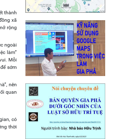
ết thành
 đồng xã
 mở rộng
ệc ngoài
iệc làm”
vui. Mỗi
a để sớm
hà”, nên
mối quan
gian, có
ững thời