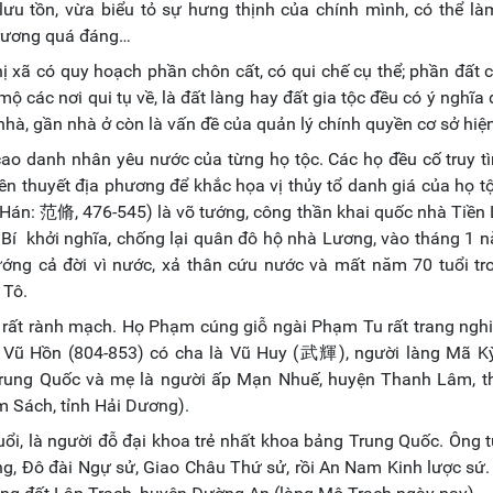
 lưu tồn, vừa biểu tỏ sự hưng thịnh của chính mình, có thể là
 trương quá đáng…
thị xã có quy hoạch phần chôn cất, có qui chế cụ thể; phần đất 
mộ các nơi qui tụ về, là đất làng hay đất gia tộc đều có ý nghĩa 
t nhà, gần nhà ở còn là vấn đề của quản lý chính quyền cơ sở hiệ
ao danh nhân yêu nước của từng họ tộc. Các họ đều cố truy t
yền thuyết địa phương để khắc họa vị thủy tổ danh giá của họ t
án: 范脩, 476-545) là võ tướng, công thần khai quốc nhà Tiền 
ý Bí khởi nghĩa, chống lại quân đô hộ nhà Lương, vào tháng 1 
ớng cả đời vì nước, xả thân cứu nước và mất năm 70 tuổi tr
g Tô.
 rất rành mạch. Họ Phạm cúng giỗ ngài Phạm Tu rất trang ngh
i Vũ Hồn (804-853) có cha là Vũ Huy (武輝), người làng Mã Kỳ
Trung Quốc và mẹ là người ấp Mạn Nhuế, huyện Thanh Lâm, t
 Sách, tỉnh Hải Dương).
tuổi, là người đỗ đại khoa trẻ nhất khoa bảng Trung Quốc. Ông 
g, Đô đài Ngự sử, Giao Châu Thứ sử, rồi An Nam Kinh lược sứ