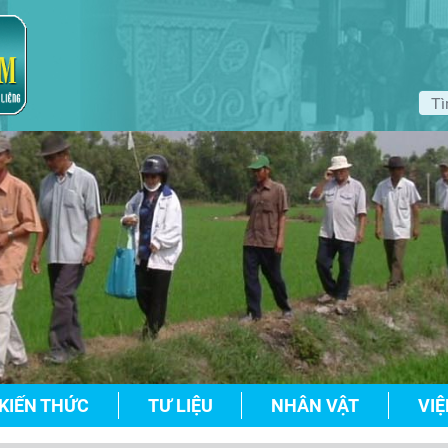
KIẾN THỨC
TƯ LIỆU
NHÂN VẬT
VIỆ