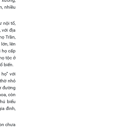
ủ xướng,
n, nhiều
 nội tổ,
 với địa
họ Trần,
lớn, lên
i họ cấp
họ tộc ở
ổ biến.
 họ” với
 thờ nhỏ
từ đường
hoa, còn
hú biểu
ia đình,
còn chưa