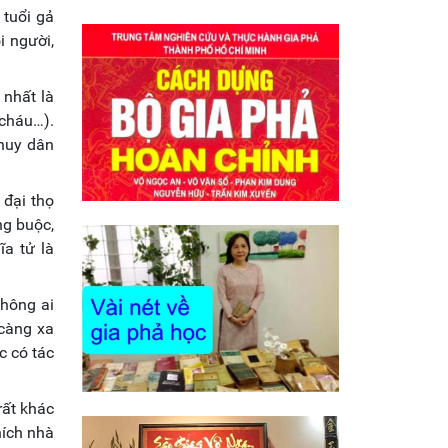
 tuổi gả
i người,
 nhất là
 cháu…).
 huy dân
 đại thọ
ng buộc,
ĩa tử là
không ai
 càng xa
c có tác
rất khác
hích nhà