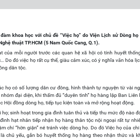
đàm khoa học với chủ đề “Việc họ” do Viện Lịch sử Dòng họ 
 Nghệ thuật TP.HCM (5 Nam Quốc Cang, Q.1).
oạt của mỗi người trước các quan hệ xã hội có tính huyết thống
… Do đó việc họ rất cụ thể, giàu cảm xúc, có ý nghĩa văn hóa lịc
đồng dân tộc.
 các họ có số lượng dân cư đông, hình thành tự nguyện từ vài n
nhóm đại diện, khi thấm đủ “duyên tình” họ hàng lập Ban Liên 
oặc Hội đồng dòng họ, tiếp tục kiện toàn và mở rộng hoạt động.
hi họ; sinh hoạt trong gia đình tuân thủ và tiếp thu mức độ nào đ
a đình hạt nhân tiếp nhận họ hàng thân tộc nội ngoại rất tự nhi
ậm chí “hờn giận” né tránh việc dòng họ. Do đó Việc họ của chi
h là chủ yếu, gắn bó huyết thống họ hàng theo nhận thức và 