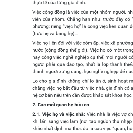
thực tế của từng gia đình.
Việc cộng đồng là việc của một nhóm người, n
viên của nhóm. Chẳng hạn như: trước đây có “v
phường; riêng “việc họ” là công việc liên quan 
(trực hệ và bàng hệ)…
Việc họ liên đới với việc xóm ấp, việc xã phường
nước (cộng đồng thế giới). Việc họ có một trọn
hay công việc nghề nghiệp cụ thể, mọi người có
người phải qua đào tạo, nhất là lớp thanh thiế
thành người xứng đáng, học nghề nghiệp để nuôi
Lo cho gia đình không chỉ lo ăn ở, sinh hoạt mà
chăng việc họ bắt đầu từ việc nhà, gia đình có 
hệ cơ bản nêu trên cần được khảo sát khoa học v
2. Các mối quan hệ hữu cơ
2.1. Việc họ và việc nhà:
Việc nhà là việc vợ ch
khi lấn sang việc làm (nơi tạo nguồn thu nhập 
khắc nhất định mà thôi; đó là các việc “quan, hôn