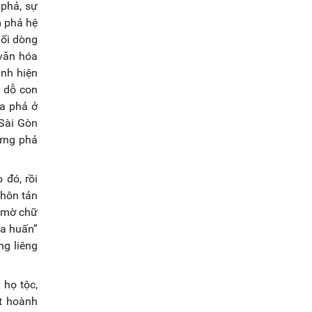
 phả, sự
m phả hệ
nối dòng
 văn hóa
ình hiện
y dỗ con
ia phả ở
 Sài Gòn
dựng phả
 đó, rồi
chôn tản
, mờ chữ
ia huấn”
ng liêng
 họ tộc,
ất hoành