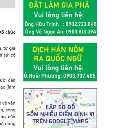
tổ chức
, từ gia
h sử, có
gười đến
lạc (lâm
ó về văn
ên, song
 họ, của
khả năng