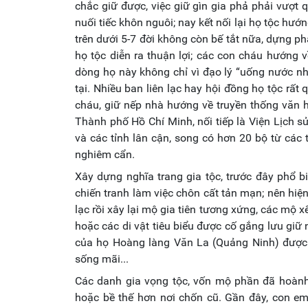
chắc giữ được, việc giữ gìn gia phả phải vượt q
nuối tiếc khôn nguôi; nay kết nối lại họ tộc hư
trên dưới 5-7 đời không còn bế tắt nữa, dựng phả
họ tộc diễn ra thuận lợi; các con cháu hướng
dòng họ này không chỉ vì đạo lý “uống nước n
tại. Nhiều ban liên lạc hay hội đồng họ tộc rất
cháu, giữ nếp nhà hướng về truyền thống văn 
Thành phố Hồ Chí Minh, nối tiếp là Viện Lịch s
và các tỉnh lân cận, song có hơn 20 bộ từ các
nghiêm cẩn.
Xây dựng nghĩa trang gia tộc, trước đây phổ bi
chiến tranh làm việc chôn cất tản mạn; nên hiện
lạc rồi xây lại mộ gia tiên tương xứng, các mộ 
hoặc các di vật tiêu biểu được cố gắng lưu giữ
của họ Hoàng làng Văn La (Quảng Ninh) được c
sống mãi...
Các danh gia vọng tộc, vốn mộ phần đã hoành 
hoặc bề thế hơn nơi chốn cũ. Gần đây, con em