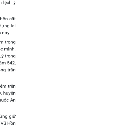
m lệch ý
chôn cất
dựng lại
n nay
ìm trong
ộc mình.
Lý trong
năm 542,
ong trận
iêm trên
, huyện
huộc An
từng giữ
. Vũ Hồn