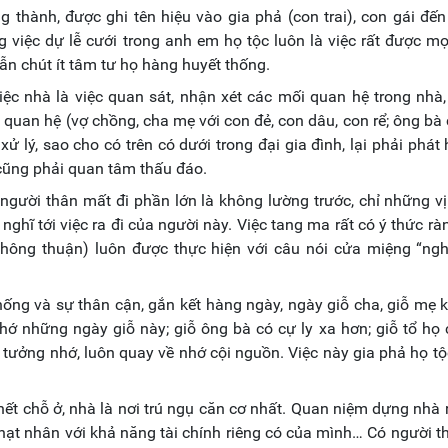
 thành, được ghi tên hiệu vào gia phả (con trai), con gái đến
 việc dự lễ cưới trong anh em họ tộc luôn là việc rất được mọ
 lẫn chút ít tâm tư họ hàng huyết thống.
việc nhà là việc quan sát, nhận xét các mối quan hệ trong nhà,
 quan hệ (vợ chồng, cha mẹ với con đẻ, con dâu, con rể; ông bà
 lý, sao cho có trên có dưới trong đại gia đình, lại phải phát
 cũng phải quan tâm thấu đáo.
 người thân mất đi phần lớn là không lường trước, chỉ những vị
hĩ tới việc ra đi của người này. Việc tang ma rất có ý thức rà
không thuận) luôn được thực hiện với câu nói cửa miệng “ngh
hống và sự thân cận, gắn kết hàng ngày, ngày giỗ cha, giỗ mẹ 
ớ những ngày giỗ này; giỗ ông bà có cự ly xa hơn; giỗ tổ họ
tưởng nhớ, luôn quay về nhớ cội nguồn. Việc này gia phả họ tộ
 hết chỗ ở, nhà là nơi trú ngụ căn cơ nhất. Quan niệm dựng nhà 
hạt nhân với khả năng tài chính riêng có của mình… Có người t