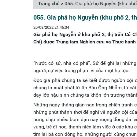
Trang chủ
> 055. Gia phả họ Nguyễn (khu phố 
055. Gia phả họ Nguyễn (khu phố 2, th
20/08/2022 21:46:34
Gia phả họ Nguyễn ở khu phố 2, thị trấn Củ 
Chi) được Trung tâm Nghiên cứu và Thực hành
“Nước có sử, nhà có phả”. Sử để ghi lại những
người, sự việc trong phạm vi của một họ tộc.
Đọc gia phả chúng ta sẽ biết được nguồn cội c
chúng ta xuất phát từ ấp Bàu Ông Nhẵm, từ cái
dạy lớp hậu sinh chúng ta khôn lớn trưởng thà
Những ngày tháng gian nan trong chiến tranh c
những phút thảnh thơi để nghĩ về nguồn cội củ
hứng chịu nhiều bom đạn nay ruộng đồng đã lên
vùng, trẻ đi học, thanh niên làm việc ở các khu
tìm lại bà con dòng họ, những người cùng chun