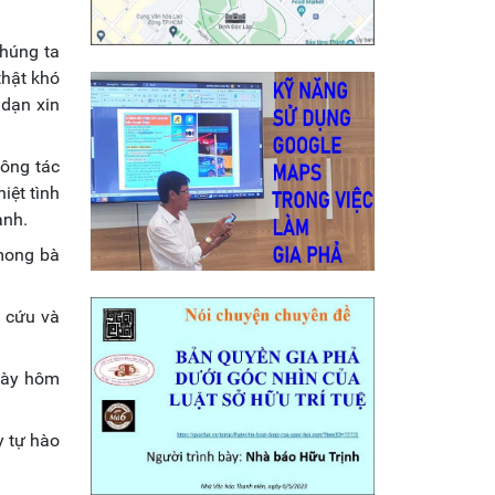
chúng ta
thật khó
 dạn xin
công tác
iệt tình
ành.
 mong bà
 cứu và
ngày hôm
y tự hào