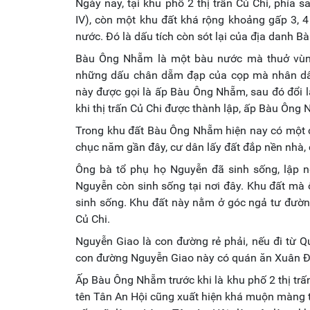
Ngày nay, tại khu phố 2 thị trấn Củ Chi, phí
IV), còn một khu đất khá rộng khoảng gấp 3, 
nước. Đó là dấu tích còn sót lại của địa danh 
Bàu Ông Nhẵm là một bàu nước mà thuở vùng
những dấu chân dẵm đạp của cọp mà nhân dâ
này được gọi là ấp Bàu Ông Nhẵm, sau đó đổi l
khi thị trấn Củ Chi được thành lập, ấp Bàu Ông 
Trong khu đất Bàu Ông Nhẵm hiện nay có một cá
chục năm gần đây, cư dân lấy đất đắp nền nhà,
Ông bà tổ phụ họ Nguyễn đã sinh sống, lập 
Nguyễn còn sinh sống tại nơi đây. Khu đất mà
sinh sống. Khu đất này nằm ở góc ngả tư đườn
Củ Chi.
Nguyễn Giao là con đường rẻ phải, nếu đi từ Q
con đường Nguyễn Giao này có quán ăn Xuân Đào
Ấp Bàu Ông Nhẵm trước khi là khu phố 2 thị trấn
tên Tân An Hội cũng xuất hiện khá muộn màng t