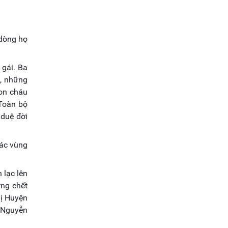
 dòng họ
 gái. Ba
, những
con cháu
 Toàn bộ
 duệ đời
ác vùng
 lạc lên
ưng chết
hị Huyện
g Nguyễn