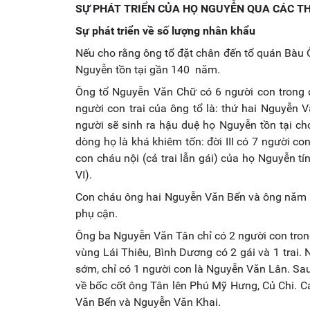
SỰ PHÁT TRIỂN CỦA HỌ NGUYỄN QUA CÁC TH
Sự phát triển về số lượng nhân khẩu
Nếu cho rằng ông tổ đặt chân đến tổ quán Bàu
Nguyễn tồn tại gần 140 năm.
Ông tổ Nguyễn Văn Chữ có 6 người con trong đó
người con trai của ông tổ là: thứ hai Nguyễ
người sẽ sinh ra hậu duệ họ Nguyễn tồn tại ch
dòng họ là khá khiêm tốn: đời III có 7 người con
con cháu nội (cả trai lẫn gái) của họ Nguyễn tí
VI).
Con cháu ông hai Nguyễn Văn Bển và ông năm 
phụ cận.
Ông ba Nguyễn Văn Tân chỉ có 2 người con trong 
vùng Lái Thiêu, Bình Dương có 2 gái và 1 trai.
sớm, chỉ có 1 người con là Nguyễn Văn Lân. Sa
về bốc cốt ông Tân lên Phú Mỹ Hưng, Củ Chi. C
Văn Bển và Nguyễn Văn Khai.