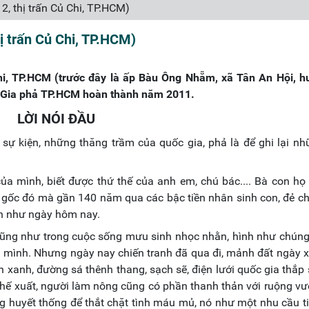
2, thị trấn Củ Chi, TP.HCM)
ị trấn Củ Chi, TP.HCM)
Chi, TP.HCM (trước đây là ấp Bàu Ông Nhẵm, xã Tân An Hội, h
 Gia phả TP.HCM hoàn thành năm 2011.
LỜI NÓI ĐẦU
 sự kiện, những thăng trầm của quốc gia, phả là để ghi lại n
ủa mình, biết được thứ thế của anh em, chú bác.... Bà con h
 gốc đó mà gần 140 năm qua các bậc tiền nhân sinh con, đẻ c
nh như ngày hôm nay.
ũng như trong cuộc sống mưu sinh nhọc nhằn, hình như chúng 
a mình. Nhưng ngày nay chiến tranh đã qua đi, mảnh đất ngày 
 xanh, đường sá thênh thang, sạch sẽ, điện lưới quốc gia thắp
 chế xuất, người làm nông cũng có phần thanh thản với ruộng vư
g huyết thống để thắt chặt tình máu mủ, nó như một nhu cầu t