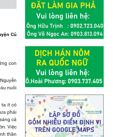
uyện Củ
hững con
ọ Nguyễn
háu nuôi
ta ít có
xưa phải
 sáng cả
ờn. Việc
inh thần