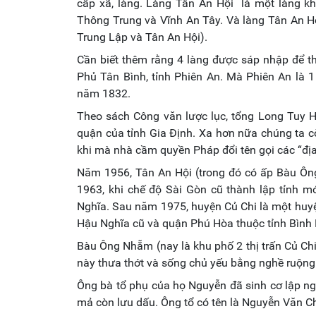
cấp xã, làng. Làng Tân An Hội là một làng k
Thông Trung và Vĩnh An Tây. Và làng Tân An Hộ
Trung Lập và Tân An Hội).
Cần biết thêm rằng 4 làng được sáp nhập để th
Phủ Tân Bình, tỉnh Phiên An. Mà Phiên An là 1
năm 1832.
Theo sách Công văn lược lục, tổng Long Tuy 
quận của tỉnh Gia Định. Xa hơn nữa chúng ta c
khi mà nhà cầm quyền Pháp đổi tên gọi các “địa 
Năm 1956, Tân An Hội (trong đó có ấp Bàu Ôn
1963, khi chế độ Sài Gòn cũ thành lập tỉnh m
Nghĩa. Sau năm 1975, huyện Củ Chi là một huyệ
Hậu Nghĩa cũ và quận Phú Hòa thuộc tỉnh Bình
Bàu Ông Nhẵm (nay là khu phố 2 thị trấn Củ Ch
này thưa thớt và sống chủ yếu bằng nghề ruộng 
Ông bà tổ phụ của họ Nguyễn đã sinh cơ lập ng
mả còn lưu dấu. Ông tổ có tên là Nguyễn Văn Ch