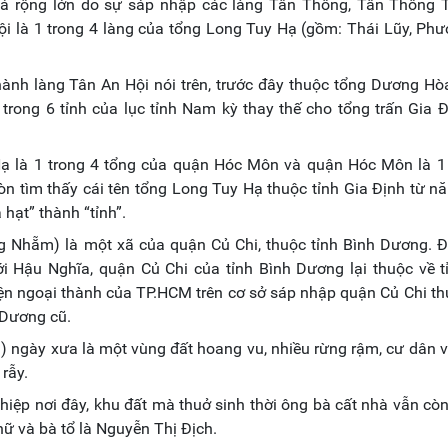
há rộng lớn do sự sáp nhập các làng Tân Thông, Tân Thông T
i là 1 trong 4 làng của tổng Long Tuy Hạ (gồm: Thái Lũy, Phư
ành làng Tân An Hội nói trên, trước đây thuộc tổng Dương Hò
 trong 6 tỉnh của lục tỉnh Nam kỳ thay thế cho tổng trấn Gia 
Hạ là 1 trong 4 tổng của quận Hóc Môn và quận Hóc Môn là 1 
òn tìm thấy cái tên tổng Long Tuy Hạ thuộc tỉnh Gia Định từ 
hạt” thành “tỉnh”.
g Nhẵm) là một xã của quận Củ Chi, thuộc tỉnh Bình Dương. 
ới Hậu Nghĩa, quận Củ Chi của tỉnh Bình Dương lại thuộc về 
n ngoại thành của TP.HCM trên cơ sở sáp nhập quận Củ Chi th
 Dương cũ.
i) ngày xưa là một vùng đất hoang vu, nhiều rừng rậm, cư dân 
rẫy.
hiệp nơi đây, khu đất mà thuở sinh thời ông bà cất nhà vẫn cò
ữ và bà tổ là Nguyễn Thị Địch.