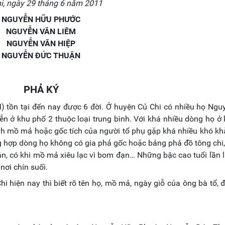
i, ngày 29 tháng 6 năm 2011
NGUYỄN HỮU PHƯỚC
NGUYỄN VĂN LIÊM
NGUYỄN VĂN HIỆP
NGUYỄN ĐỨC THUẬN
PHẢ KÝ
) tồn tại đến nay được 6 đời. Ở huyện Củ Chi có nhiều họ Ngu
ễn ở khu phố 2 thuộc loại trung bình. Với khá nhiều dòng họ ở
định mồ mả hoặc gốc tích của người tổ phụ gặp khá nhiều khó kh
g hợp dòng họ không có gia phả gốc hoặc bảng phả đồ tông ch
tán, có khi mồ mả xiêu lạc vì bom đạn… Những bậc cao tuổi lần 
nơi chín suối.
i hiện nay thì biết rõ tên họ, mồ mả, ngày giỗ của ông bà tổ, 