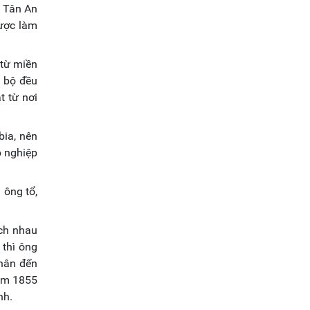
 Tân An
được làm
 từ miền
m bộ đều
t từ nơi
bia, nên
p nghiệp
 ông tổ,
ách nhau
 thì ông
chân đến
ăm 1855
nh.