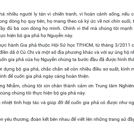
há nhiều người ly tán vì chiến tranh, vì hoàn cảnh sống, nếu 
trong dòng họ quy tiên, họ mang theo cả ký ức về nơi chín suối, 
đầy đủ bà con dòng họ mình. Chính vì thế mà chúng tôi mạnh
ực hiện bộ gia phả họ Nguyễn này.
hực hành Gia phả thuộc Hội Sử học TP.HCM, từ tháng 3/2011 
điền dã ở Củ Chi và một số địa phương khác và với sự ủng hộ nh
cuốn gia phả của họ Nguyễn chúng ta bước đầu đã được hình th
ởi dựng bộ gia phả, chắc chắn sẽ còn nhiều điều sơ suất, kính
dính để cuốn gia phả ngày càng hoàn thiện.
Ông Nhẵm, chúng tôi xin chân thành cảm ơn Trung tâm Nghiên
cùng chúng tôi thực hiện bộ gia phả này.
 nhiệt tình hợp tác và giúp đỡ để cuốn gia phả có được như 
n yêu thương, đoàn kết bên nhau để viết lên những trang sử đầ