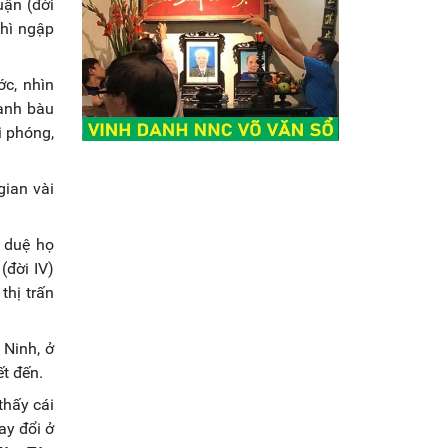
uận (đời
thì ngập
c, nhìn
anh bàu
i phóng,
gian vài
 duệ họ
(đời IV)
thị trấn
 Ninh, ở
t đến.
thấy cái
ay đổi ở