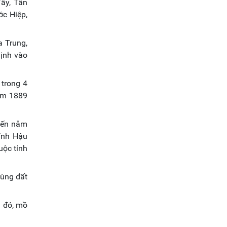
ây, Tân
ớc Hiệp,
a Trung,
Định vào
trong 4
năm 1889
Đến năm
tỉnh Hậu
uộc tỉnh
vùng đất
n đó, mồ