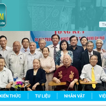
KIẾN THỨC
TƯ LIỆU
NHÂN VẬT
VIỆ