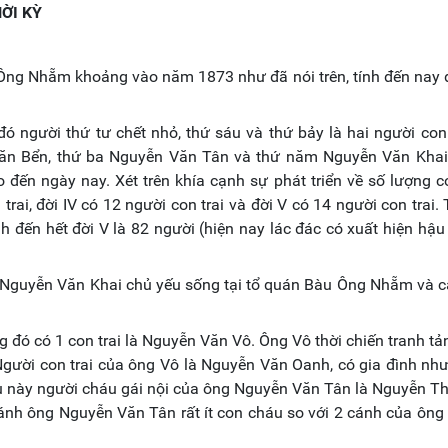
ỜI KỲ
 Ông Nhẵm khoảng vào năm 1873 như đã nói trên, tính đến nay
 người thứ tư chết nhỏ, thứ sáu và thứ bảy là hai người con
n Văn Bển, thứ ba Nguyễn Văn Tân và thứ năm Nguyễn Văn Khai
o đến ngày nay. Xét trên khía cạnh sự phát triển về số lượng 
 trai, đời IV có 12 người con trai và đời V có 14 người con trai.
nh đến hết đời V là 82 người (hiện nay lác đác có xuất hiện hậu
Nguyễn Văn Khai chủ yếu sống tại tổ quán Bàu Ông Nhẵm và c
đó có 1 con trai là Nguyễn Văn Vô. Ông Vô thời chiến tranh tản
 Người con trai của ông Vô là Nguyễn Văn Oanh, có gia đình nh
u này người cháu gái nội của ông Nguyễn Văn Tân là Nguyễn T
ánh ông Nguyễn Văn Tân rất ít con cháu so với 2 cánh của ôn