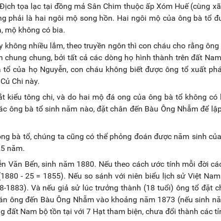
ịch tọa lạc tại đồng mả Sân Chim thuộc ấp Xóm Huế (cùng xã
g phải là hai ngôi mộ song hồn. Hai ngôi mộ của ông bà tổ 
a, mộ không có bia.
uy không nhiều lắm, theo truyền ngôn thì con cháu cho rằng ông
n chung chung, bởi tất cả các dòng họ hình thành trên đất Na
à tổ của họ Nguyễn, con cháu không biết được ông tổ xuất phá
 Củ Chi này.
t kiểu tông chi, và do hai mộ đá ong của ông bà tổ không có 
xác ông bà tổ sinh năm nào, đặt chân đến Bàu Ông Nhẵm để lậ
ông bà tổ, chúng ta cũng có thể phỏng đoán được năm sinh của
25 năm.
ễn Văn Bển, sinh năm 1880. Nếu theo cách ước tính mỗi đời c
880 - 25 = 1855). Nếu so sánh với niên biểu lịch sử Việt Nam
48-1883). Và nếu giả sử lúc trưởng thành (18 tuổi) ông tổ đặt 
 đoán ông đến Bàu Ông Nhẵm vào khoảng năm 1873 (nếu sinh n
g đất Nam bộ tồn tại với 7 Hạt tham biện, chưa đổi thành các tỉ