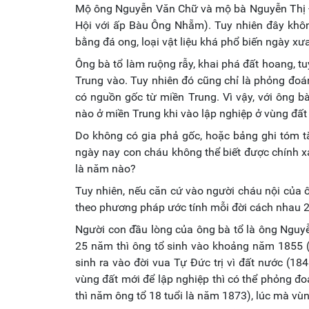
Mộ ông Nguyễn Văn Chữ và mộ bà Nguyễn Thị Đ
Hội với ấp Bàu Ông Nhẵm). Tuy nhiên đây khôn
bằng đá ong, loại vật liệu khá phổ biến ngày xư
Ông bà tổ làm ruộng rẫy, khai phá đất hoang, t
Trung vào. Tuy nhiên đó cũng chỉ là phỏng đoá
có nguồn gốc từ miền Trung. Vì vậy, với ông b
nào ở miền Trung khi vào lập nghiệp ở vùng đất
Do không có gia phả gốc, hoặc bảng ghi tóm tắ
ngày nay con cháu không thể biết được chính 
là năm nào?
Tuy nhiên, nếu căn cứ vào người cháu nội của 
theo phương pháp ước tính mỗi đời cách nhau 
Người con đầu lòng của ông bà tổ là ông Nguy
25 năm thì ông tổ sinh vào khoảng năm 1855 (1
sinh ra vào đời vua Tự Đức trị vì đất nước (18
vùng đất mới để lập nghiệp thì có thể phỏng
thì năm ông tổ 18 tuổi là năm 1873), lúc mà vùn