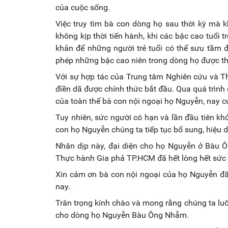
của cuộc sống.
Việc truy tìm bà con dòng họ sau thời kỳ mà k
không kịp thời tiến hành, khi các bậc cao tuổi 
khăn để những người trẻ tuổi có thể sưu tầm 
phép những bậc cao niên trong dòng họ được th
Với sự hợp tác của Trung tâm Nghiên cứu và T
điền dã được chính thức bắt đầu. Qua quá trình 
của toàn thể bà con nội ngoại họ Nguyễn, nay 
Tuy nhiên, sức người có hạn và lần đầu tiên kh
con họ Nguyễn chúng ta tiếp tục bổ sung, hiệu 
Nhân dịp này, đại diện cho họ Nguyễn ở Bàu 
Thực hành Gia phả TP.HCM đã hết lòng hết sức 
Xin cảm ơn bà con nội ngoại của họ Nguyễn đã
nay.
Trân trọng kính chào và mong rằng chúng ta luô
cho dòng họ Nguyễn Bàu Ông Nhẵm.