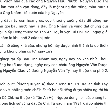
a sau vườn nhà của các ông Nguyễn Hữu Phước, Nguyễn Đức Th
4 lần một sân vận động, đây là một vùng đất trũng, mùa mưa 
Bàu Ông Nhẵm - tổ quán của họ Nguyễn.
 đất này còn hoang sơ, cọp thường xuống đây để uống nướ
n gọi bàu nước này là Bàu Ông Nhẵm và vùng đất chung qu
ại là ấp Đông thuộc xã Tân An Hội, huyện Củ Chi. Sau ngày giả
Nhẵm là khu phố 2 của thị trấn.
i hồ cũng khá sâu, nhưng hồ này được hình thành là do thời 
 chứ không phải có từ ngày xưa.
nghiệp tại ấp Bàu Ông Nhẵm này, ngày nay có khá nhiều hậu
 ông bà tổ tạo dựng, ngày nay con cháu ông Nguyễn Văn Được 
g Nguyễn Giao và đường Nguyễn Văn Tỷ, nay thuộc khu phố 2, 
uốc lộ 22 (đường Xuyên Á) theo hướng từ TP.HCM lên tỉnh Tây
 với những món chế biến từ bò nổi tiếng được nhiều người biế
 Củ Chi, nó thuộc xã Tân An Hội. Ngược dòng lịch sử, chúng ta 
rong lịch sử vùng đất Củ Chi. Từ sau năm 1931 khi có nhiều th