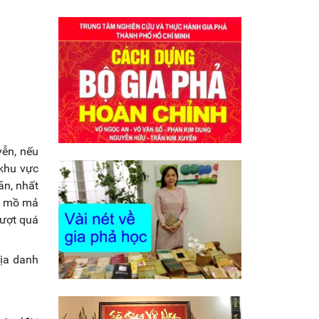
yễn, nếu
 khu vực
ăn, nhất
i, mồ mả
lượt quá
địa danh