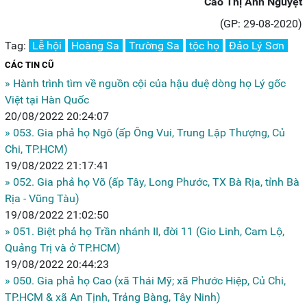
Cao Thị Ánh Nguyệt
(GP: 29-08-2020)
Tag:
Lễ hội
Hoàng Sa
Trường Sa
tộc họ
Đảo Lý Sơn
CÁC TIN CŨ
» Hành trình tìm về nguồn cội của hậu duệ dòng họ Lý gốc
Việt tại Hàn Quốc
20/08/2022 20:24:07
» 053. Gia phả họ Ngô (ấp Ông Vui, Trung Lập Thượng, Củ
Chi, TP.HCM)
19/08/2022 21:17:41
» 052. Gia phả họ Võ (ấp Tây, Long Phước, TX Bà Rịa, tỉnh Bà
Rịa - Vũng Tàu)
19/08/2022 21:02:50
» 051. Biệt phả họ Trần nhánh II, đời 11 (Gio Linh, Cam Lộ,
Quảng Trị và ở TP.HCM)
19/08/2022 20:44:23
» 050. Gia phả họ Cao (xã Thái Mỹ; xã Phước Hiệp, Củ Chi,
TP.HCM & xã An Tịnh, Trảng Bàng, Tây Ninh)