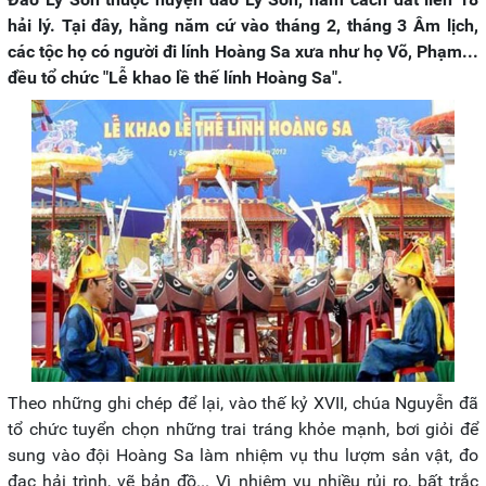
hải lý. Tại đây, hằng năm cứ vào tháng 2, tháng 3 Âm lịch,
các tộc họ có người đi lính Hoàng Sa xưa như họ Võ, Phạm...
đều tổ chức "Lễ khao lề thế lính Hoàng Sa".
Theo những ghi chép để lại, vào thế kỷ XVII, chúa Nguyễn đã
tổ chức tuyển chọn những trai tráng khỏe mạnh, bơi giỏi để
sung vào đội Hoàng Sa làm nhiệm vụ thu lượm sản vật, đo
đạc hải trình, vẽ bản đồ... Vì nhiệm vụ nhiều rủi ro, bất trắc