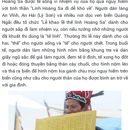
Hoàng Sa được tế sống vì nhiệm vụ của họ quá nguy hiểm
với tinh thần "Lính Hoàng Sa đi dễ khó về". Người dân làng
An Vĩnh, An Hải (Lý Sơn) và nhiều nơi dọc ven biển Quảng
Ngãi đều tổ chức "Lễ khao lề thế lính Hoàng Sa" dành cho
người sắp đi làm nhiệm vụ, còn nếu tưởng nhớ những người
đã khuất thì dùng là "tế lính". Thường thì lễ này dành cho cả
hai, "thế" cho người sống và "tế" cho người chết. Trong buổi
tế, người dân làm những hình nôm bằng khung tre và dán
giấy ngũ sắc để giả làm người, đem tế ở đình, tế xong họ đốt
đi hoặc đóng thuyền bằng thân cây chuối, cho hình nộm lên
và thả ra biển để hình nộm kia gánh chịu mọi nguy hiểm trên
biển cũng như cầu cho người thân của họ được bình an trở về
với gia đình.