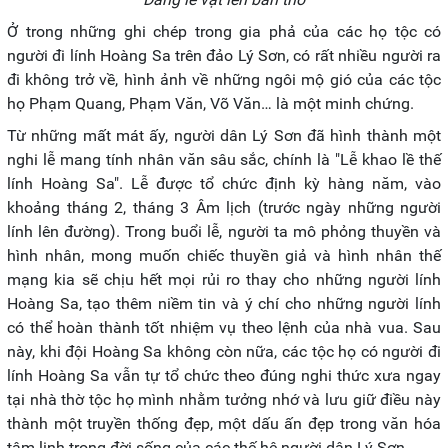
Ở trong những ghi chép trong gia phả của các họ tộc có
người đi lính Hoàng Sa trên đảo Lý Sơn, có rất nhiều người ra
đi không trở về, hình ảnh về những ngôi mộ gió của các tộc
họ Phạm Quang, Phạm Văn, Võ Văn… là một minh chứng.
Từ những mất mát ấy, người dân Lý Sơn đã hình thành một
nghi lễ mang tính nhân văn sâu sắc, chính là "Lễ khao lề thế
lính Hoàng Sa". Lễ được tổ chức định kỳ hàng năm, vào
khoảng tháng 2, tháng 3 Âm lịch (trước ngày những người
lính lên đường). Trong buổi lễ, người ta mô phỏng thuyền và
hình nhân, mong muốn chiếc thuyền giả và hình nhân thế
mạng kia sẽ chịu hết mọi rủi ro thay cho những người lính
Hoàng Sa, tạo thêm niềm tin và ý chí cho những người lính
có thể hoàn thành tốt nhiệm vụ theo lệnh của nhà vua. Sau
này, khi đội Hoàng Sa không còn nữa, các tộc họ có người đi
lính Hoàng Sa vẫn tự tổ chức theo đúng nghi thức xưa ngay
tại nhà thờ tộc họ mình nhằm tưởng nhớ và lưu giữ điều này
thành một truyền thống đẹp, một dấu ấn đẹp trong văn hóa
tâm linh trong đời sống của các thế hệ người dân Lý Sơn.