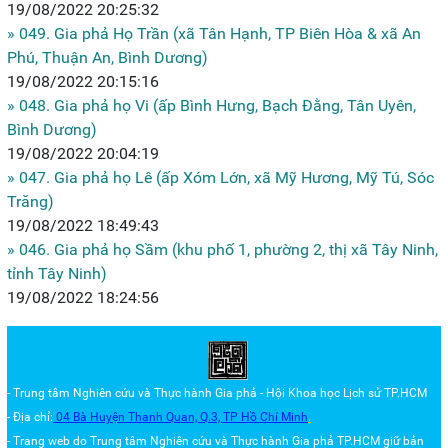
19/08/2022 20:25:32
» 049. Gia phả Họ Trần (xã Tân Hạnh, TP Biên Hòa & xã An
Phú, Thuận An, Bình Dương)
19/08/2022 20:15:16
» 048. Gia phả họ Vi (ấp Bình Hưng, Bạch Đằng, Tân Uyên,
Bình Dương)
19/08/2022 20:04:19
» 047. Gia phả họ Lê (ấp Xóm Lớn, xã Mỹ Hương, Mỹ Tú, Sóc
Trăng)
19/08/2022 18:49:43
» 046. Gia phả họ Sầm (khu phố 1, phường 2, thị xã Tây Ninh,
tỉnh Tây Ninh)
19/08/2022 18:24:56
- Trung tâm Nghiên cứu và Thực hành Gia phả - Hội Khoa học Lịch sử TP.HCM
- Địa chỉ:
04 Bà Huyện Thanh Quan, Q.3,
TP Hồ Chí Minh
.
- Trang web do Trung tâm
Nghiên cứu và Thực hành Gia phả TP.HCM
giữ bản