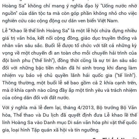
Hoàng Sa” không chỉ mang ý nghĩa đạo lý "Uống nước nhớ
nguồn" của dân tộc ta mà còn góp phần không nhỏ cho việc
nghiên cứu các cộng động cư dân ven biển Việt Nam.
Lễ “Khao lề thế lính Hoàng Sa” là một lễ hội chứa đựng nhiều
giá trị văn hóa, kết nối cộng đồng, giáo dục truyền thống và
nhân văn sâu sắc. Buổi lễ được tổ chức với tất cả những kỳ
vọng về một chuyến đi an toàn cho mỗi chuyến hải trình của
đội binh phu ("thế lính"), đồng thời cũng là sự tri ân sâu sắc
đối với những bậc tiền nhân đã hi sinh trong khi đang làm
nhiệm vụ bảo vệ chủ quyền lãnh hải quốc gia ("tế lính").
Thông thường, một buổi lễ sẽ bao gồm cả 2 khía cạnh trên,
mà ở khía cạnh nào cũng đầy ắp một tình yêu và trách nhiệm
của công dân đối với đất nước.
Với ý nghĩa mà lễ đem lại, tháng 4/2013, Bộ trưởng Bộ Văn
hóa, Thể thao và Du lịch đã quyết định đưa Lễ khao lề thế
lính Hoàng Sa vào Danh mục Di sản văn hóa phi vật thể quốc
gia, loại hình Tập quán xã hội và tín ngưỡng.