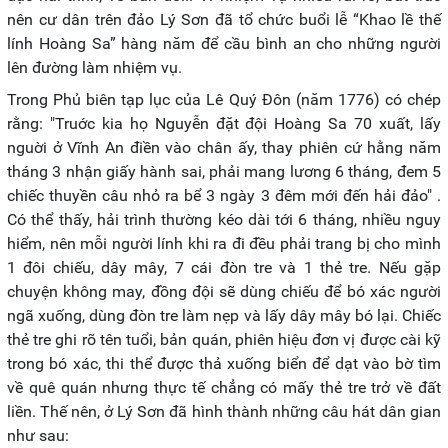
nên cư dân trên đảo Lý Sơn đã tổ chức buổi lễ “Khao lề thế
lính Hoàng Sa” hàng năm để cầu bình an cho những người
lên đường làm nhiệm vụ.
Trong Phủ biên tạp lục của Lê Quý Đôn (năm 1776) có chép
rằng: "Truớc kia họ Nguyễn đặt đội Hoàng Sa 70 xuất, lấy
nguời ở Vĩnh An điền vào chân ấy, thay phiên cứ hằng năm
tháng 3 nhận giấy hành sai, phải mang lương 6 tháng, đem 5
chiếc thuyền câu nhỏ ra bể 3 ngày 3 đêm mới đến hải đảo" .
Có thể thấy, hải trình thường kéo dài tới 6 tháng, nhiều nguy
hiểm, nên mỗi người lính khi ra đi đều phải trang bị cho mình
1 đôi chiếu, dây mây, 7 cái đòn tre và 1 thẻ tre. Nếu gặp
chuyện không may, đồng đội sẽ dùng chiếu để bó xác người
ngã xuống, dùng đòn tre làm nẹp và lấy dây mây bó lại. Chiếc
thẻ tre ghi rõ tên tuổi, bản quán, phiên hiệu đơn vị được cài kỹ
trong bó xác, thi thể được thả xuống biển để dạt vào bờ tìm
về quê quán nhưng thực tế chẳng có mấy thẻ tre trở về đất
liền. Thế nên, ở Lý Sơn đã hình thành những câu hát dân gian
như sau: