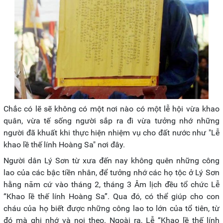
Chắc có lẽ sẽ không có một nơi nào có một lễ hội vừa khao
quân, vừa tế sống người sắp ra đi vừa tưởng nhớ những
người đã khuất khi thực hiện nhiệm vụ cho đất nước như "Lễ
khao lề thế lính Hoàng Sa" nơi đây.
Người dân Lý Sơn từ xưa đến nay không quên những công
lao của các bậc tiền nhân, để tưởng nhớ các họ tộc ở Lý Sơn
hằng năm cứ vào tháng 2, tháng 3 Âm lịch đều tổ chức Lễ
“Khao lề thế lính Hoàng Sa”. Qua đó, có thể giúp cho con
cháu của họ biết được những công lao to lớn của tổ tiên, từ
đó mà ghi nhớ và noi theo. Ngoài ra, Lễ “Khao lề thế lính