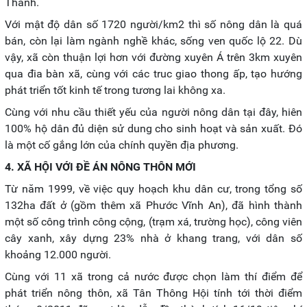
Thành.
Với mật độ dân số 1720 người/km2 thì số nông dân là quá
bán, còn lại làm ngành nghề khác, sống ven quốc lộ 22. Dù
vậy, xã còn thuận lợi hơn với đường xuyên Á trên 3km xuyên
qua đia bàn xã, cùng với các truc giao thong ấp, tạo hướng
phát triển tốt kinh tế trong tương lai không xa.
Cùng với nhu cầu thiết yếu của người nông dân tại đây, hiên
100% hộ dân đủ diện sử dung cho sinh hoạt và sản xuất. Đó
là một cố gắng lớn của chính quyền địa phương.
4. XÃ HỘI VỚI ĐỀ ÁN NÔNG THÔN MỚI
Từ năm 1999, về việc quy hoạch khu dân cư, trong tổng số
132ha đất ở (gồm thêm xã Phước Vĩnh An), đã hình thành
một số công trình công cộng, (trạm xá, trường học), công viên
cây xanh, xây dựng 23% nhà ở khang trang, với dân số
khoảng 12.000 người.
Cùng với 11 xã trong cả nước được chọn làm thí điểm để
phát triển nông thôn, xã Tân Thông Hội tính tới thời điểm