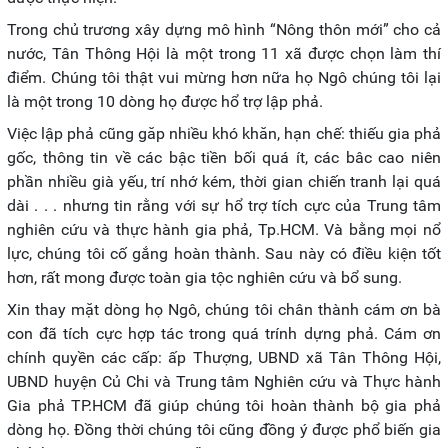
Trong chủ trương xây dựng mô hình “Nông thôn mới” cho cả
nước, Tân Thông Hội là một trong 11 xã được chọn làm thí
điểm. Chúng tôi thật vui mừng hơn nữa họ Ngô chúng tôi lại
là một trong 10 dòng họ được hổ trợ lập phả.
Việc lập phả cũng găp nhiều khó khăn, hạn chế: thiếu gia phả
gốc, thông tin về các bậc tiền bối quá ít, các bâc cao niên
phần nhiều già yếu, trí nhớ kém, thời gian chiến tranh lại quá
dài . . . nhưng tin rằng với sự hổ trợ tích cực của Trung tâm
nghiên cứu và thực hành gia phả, Tp.HCM. Và bằng mọi nổ
lực, chúng tôi cố gắng hoàn thành. Sau này có điều kiện tốt
hơn, rất mong được toàn gia tộc nghiên cứu và bổ sung.
Xin thay mặt dòng họ Ngô, chúng tôi chân thành cám ơn bà
con đã tích cực hợp tác trong quá trính dựng phả. Cám ơn
chính quyền các cấp: ấp Thượng, UBND xã Tân Thông Hội,
UBND huyện Củ Chi và Trung tâm Nghiên cứu và Thực hành
Gia phả TP.HCM đã giúp chúng tôi hoàn thành bộ gia phả
dòng họ. Đồng thời chúng tôi cũng đồng ý được phổ biến gia