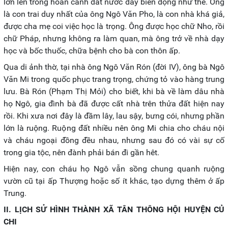
lớn lên trong hoàn cảnh đất nước đầy biến động như thế. Ông
là con trai duy nhất của ông Ngô Văn Pho, là con nhà khá giả,
được cha mẹ coi việc học là trọng. Ông được học chữ Nho, rồi
chữ Pháp, nhưng không ra làm quan, mà ông trở về nhà dạy
học và bốc thuốc, chữa bệnh cho bà con thôn ấp.
Qua di ảnh thờ, tại nhà ông Ngô Văn Rón (đời IV), ông bà Ngô
Văn Mi trong quốc phục trang trọng, chứng tỏ vào hàng trung
lưu. Bà Rón (Phạm Thị Mỏi) cho biết, khi bà về làm dâu nhà
họ Ngô, gia đình bà đã được cất nhà trên thửa đất hiện nay
rồi. Khi xưa nơi đây là đầm lây, lau sậy, bưng cói, nhưng phần
lớn là ruộng. Ruộng đất nhiều nên ông Mi chia cho cháu nội
và cháu ngoại đồng đều nhau, nhưng sau đó có vài sự cố
trong gia tộc, nên đành phải bán đi gần hêt.
Hiện nay, con cháu họ Ngô vẫn sồng chung quanh ruộng
vườn cũ tại ấp Thượng hoặc số ít khác, tạo dựng thêm ở ấp
Trung.
II. LỊCH SỬ HÌNH THÀNH XÃ TÂN THÔNG HỘI HUYỆN CỦ
CHI