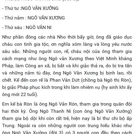
- Thứ tư :NGÔ VĂN XƯỞNG
- Thứ năm : NGÔ VĂN XƯƠNG
- Thứ sáu : NGÔ VĂN NI
Như phần đông các nhà Nho thời bấy giờ, ông đã giáo dục
cháu con tình gia tộc, ơn nghĩa xóm làng và lòng yêu nước
sâu sắc. Những người con, rể, cháu nội của ông tham gia
cách mạng như ông Ngô văn Xương theo Việt Minh kháng
Pháp, làm Công an xã, bị bắt và khi giặc thả ra, do bị tra tấn
và những năm tù đày, ông Ngô Văn Xương bị bịnh lao, rồi
chết. Kế đến con rể là Phan Văn Dứt (chồng bà Ngô thị Ròn),
bị giặc Pháp phục kích trong khi làm nhiêm vụ (hy sinh khi ấy
ông mới 22 tuổi).
Em kế bà Ròn là ông Ngô Văn Rón, tham gia trong quân đội
hai thời kỳ. Ông Ngô Thanh Nì (con ông Ngô Văn Xưởng)
tham gia bộ dội khi còn rất trẻ, hiện nay là bí thư chi bộ ấp
Trung. Ngoài ra còn những người con trung hiếu khác như
ông Ngô Văn Xưởng (đời 3) có 3 người con đều theo cách