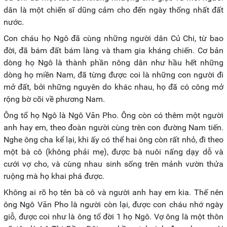
dân là một chiến sĩ dũng cảm cho đến ngày thống nhất đất
nước.
Con cháu họ Ngô đã cùng những người dân Củ Chi, từ bao
đời, đã bám đất bám làng và tham gia kháng chiến. Cơ bản
dòng họ Ngô là thành phần nông dân như hầu hết những
dòng họ miền Nam, đã từng được coi là những con người đi
mở đất, bởi những nguyên do khác nhau, họ đã có công mở
rộng bờ cõi về phương Nam.
Ông tổ họ Ngô là Ngô Văn Pho. Ông còn có thêm một người
anh hay em, theo đoàn người cùng trên con đường Nam tiến.
Nghe ông cha kể lại, khi ấy có thể hai ông còn rất nhỏ, đi theo
một bà cô (không phải mẹ), được bà nuôi nấng dạy dỗ và
cưới vợ cho, và cùng nhau sinh sống trên mảnh vườn thửa
ruộng mà họ khai phá được.
Không ai rõ họ tên bà cô và người anh hay em kia. Thế nên
ông Ngô Văn Pho là người còn lại, được con cháu nhớ ngày
giỗ, được coi như là ông tổ đời 1 họ Ngô. Vợ ông là một thôn