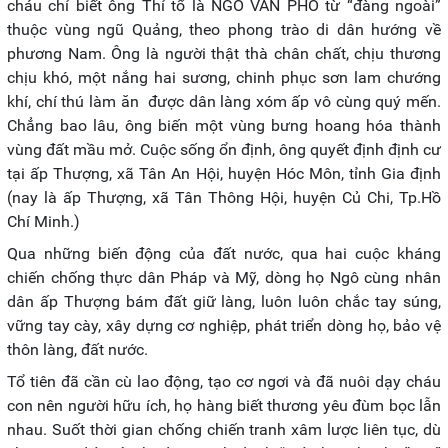
cháu chỉ biết ông Thỉ tổ là NGÔ VĂN PHO từ “đàng ngoài”
thuộc vùng ngũ Quảng, theo phong trào di dân hướng về
phương Nam. Ông là người thật thà chân chất, chịu thương
chịu khó, một nắng hai sương, chinh phục sơn lam chướng
khí, chí thú làm ăn được dân làng xóm ấp vô cùng quý mến.
Chẳng bao lâu, ông biến một vùng bưng hoang hóa thành
vùng đất mầu mở. Cuộc sống ổn định, ông quyết định định cư
tại ấp Thượng, xã Tân An Hội, huyện Hóc Môn, tỉnh Gia định
(nay là ấp Thượng, xã Tân Thông Hội, huyện Củ Chi, Tp.Hồ
Chí Minh.)
Qua những biến động của đất nước, qua hai cuộc kháng
chiến chống thực dân Pháp và Mỹ, dòng họ Ngô cùng nhân
dân ấp Thượng bám đất giữ làng, luôn luôn chắc tay súng,
vững tay cày, xây dựng cơ nghiệp, phát triển dòng họ, bảo vệ
thôn làng, đất nước.
Tổ tiên đã cần cù lao động, tạo cơ ngơi và đã nuôi dạy cháu
con nên người hữu ích, họ hàng biết thương yêu đùm bọc lẫn
nhau. Suốt thời gian chống chiến tranh xâm lược liên tục, dù