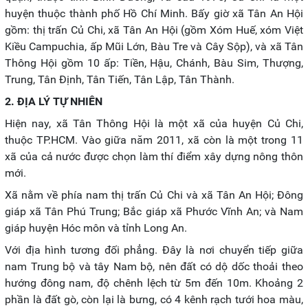
huyện thuộc thành phố Hồ Chí Minh. Bấy giờ xã Tân An Hội
gồm: thị trấn Củ Chi, xã Tân An Hội (gồm Xóm Huế, xóm Việt
Kiều Campuchia, ấp Mũi Lớn, Bàu Tre và Cây Sộp), và xã Tân
Thông Hội gồm 10 ấp: Tiền, Hậu, Chánh, Bàu Sim, Thượng,
Trung, Tân Định, Tân Tiến, Tân Lập, Tân Thành.
2. ĐỊA LÝ TỰ NHIÊN
Hiện nay, xã Tân Thông Hội là một xã của huyện Củ Chi,
thuộc TP.HCM. Vào giữa năm 2011, xã còn là một trong 11
xã của cả nước được chọn làm thí điểm xây dựng nông thôn
mới.
Xã nằm về phía nam thị trấn Củ Chi và xã Tân An Hội; Đông
giáp xã Tân Phú Trung; Bắc giáp xã Phước Vĩnh An; và Nam
giáp huyện Hóc môn và tỉnh Long An.
Với địa hình tương đối phẳng. Đây là nơi chuyển tiếp giữa
nam Trung bộ và tây Nam bộ, nên đất có dộ dốc thoải theo
hướng đông nam, độ chênh lệch từ 5m đến 10m. Khoảng 2
phần là đất gò, còn lại là bưng, có 4 kênh rạch tưới hoa màu,