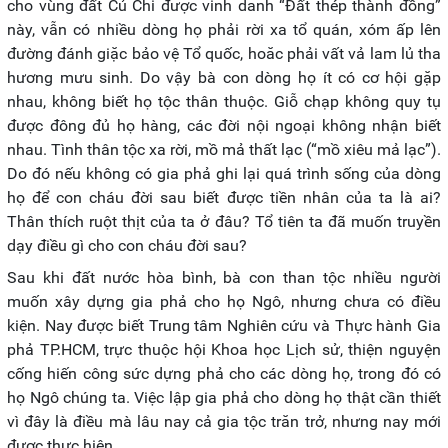
cho vùng đất Củ Chi được vinh danh “Đất thép thành đồng”
này, vẫn có nhiều dòng họ phải rời xa tổ quán, xóm ấp lên
đường đánh giặc bảo vệ Tổ quốc, hoăc phải vất vả lam lủ tha
hương mưu sinh. Do vậy bà con dòng họ ít có cơ hội gặp
nhau, không biết họ tộc thân thuộc. Giỗ chạp không quy tụ
được đông đủ họ hàng, các đời nội ngoại không nhận biết
nhau. Tình thân tộc xa rời, mồ mả thất lạc (“mồ xiêu mả lạc”).
Do đó nếu không có gia phả ghi lại quá trình sống của dòng
họ để con cháu đời sau biết được tiền nhân của ta là ai?
Thân thích ruột thịt của ta ở đâu? Tổ tiên ta đã muốn truyền
dạy điều gì cho con cháu đời sau?
Sau khi đất nước hòa bình, bà con than tộc nhiều người
muốn xây dựng gia phả cho họ Ngô, nhưng chưa có điều
kiện. Nay được biết Trung tâm Nghiên cứu và Thực hành Gia
phả TP.HCM, trực thuộc hội Khoa học Lịch sử, thiện nguyện
cống hiến công sức dựng phả cho các dòng họ, trong đó có
họ Ngô chúng ta. Việc lập gia phả cho dòng họ thật cần thiết
vì đây là điều mà lâu nay cả gia tộc trăn trở, nhưng nay mới
được thực hiện.