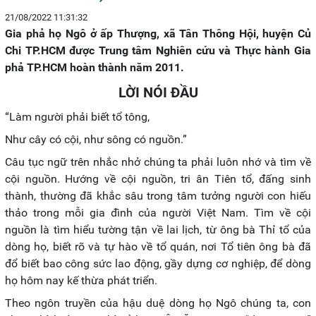
21/08/2022 11:31:32
Gia phả họ Ngô ở ấp Thượng, xã Tân Thông Hội, huyện Củ
Chi TP.HCM được Trung tâm Nghiên cứu và Thực hành Gia
phả TP.HCM hoàn thành năm 2011.
LỜI NÓI ĐẦU
“Làm người phải biết tổ tông,
Như cây có cội, như sông có nguồn.”
Câu tục ngữ trên nhắc nhở chúng ta phải luôn nhớ và tìm về
cội nguồn. Hướng về cội nguồn, tri ân Tiên tổ, đấng sinh
thành, thường đã khắc sâu trong tâm tưởng người con hiếu
thảo trong mỗi gia đình của người Việt Nam. Tìm về cội
nguồn là tìm hiểu tường tận về lai lịch, từ ông bà Thỉ tổ của
dòng họ, biết rõ và tự hào về tổ quán, nơi Tổ tiên ông bà đã
đổ biết bao công sức lao động, gầy dựng cơ nghiệp, để dòng
họ hôm nay kế thừa phát triển.
Theo ngôn truyền của hậu duệ dòng họ Ngô chúng ta, con