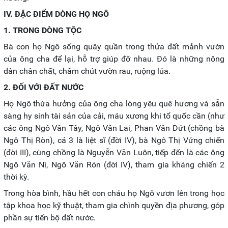
IV. ĐẶC ĐIỂM DÒNG HỌ NGÔ
1. TRONG DÒNG TỘC
Bà con họ Ngô sống quây quần trong thửa đất mảnh vườn
của ông cha để lại, hỗ trợ giúp đỡ nhau. Đó là những nông
dân chân chất, chăm chút vườn rau, ruộng lúa.
2. ĐỐI VỚI ĐẤT NƯỚC
Họ Ngô thừa hưởng của ông cha lòng yêu quê hương và sẵn
sàng hy sinh tài sản của cải, máu xương khi tổ quốc cần (như
các ông Ngô Văn Tây, Ngô Văn Lai, Phan Văn Dứt (chồng bà
Ngô Thị Ròn), cả 3 là liệt sĩ (đời IV), bà Ngô Thị Vửng chiến
(đời III), cùng chồng là Nguyễn Văn Luôn, tiếp đến là các ông
Ngô Văn Nì, Ngô Văn Rón (đời IV), tham gia kháng chiến 2
thời kỳ.
Trong hòa bình, hầu hết con cháu họ Ngô vươn lên trong học
tập khoa học kỹ thuật, tham gia chình quyền địa phương, góp
phần sự tiến bộ đất nước.