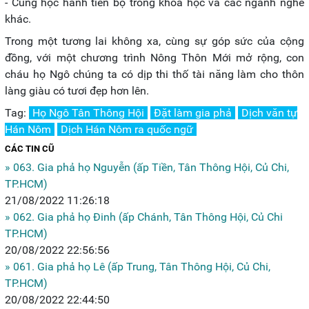
- Cùng học hành tiến bộ trong khoa học và các ngành nghề
khác.
Trong một tương lai không xa, cùng sự góp sức của cộng
đồng, với một chương trình Nông Thôn Mới mở rộng, con
cháu họ Ngô chúng ta có dịp thi thố tài năng làm cho thôn
làng giàu có tươi đẹp hơn lên.
Tag:
Họ Ngô Tân Thông Hội
Đặt làm gia phả
Dịch văn tự
Hán Nôm
Dịch Hán Nôm ra quốc ngữ
CÁC TIN CŨ
» 063. Gia phả họ Nguyễn (ấp Tiền, Tân Thông Hội, Củ Chi,
TP.HCM)
21/08/2022 11:26:18
» 062. Gia phả họ Đinh (ấp Chánh, Tân Thông Hội, Củ Chi
TP.HCM)
20/08/2022 22:56:56
» 061. Gia phả họ Lê (ấp Trung, Tân Thông Hội, Củ Chi,
TP.HCM)
20/08/2022 22:44:50