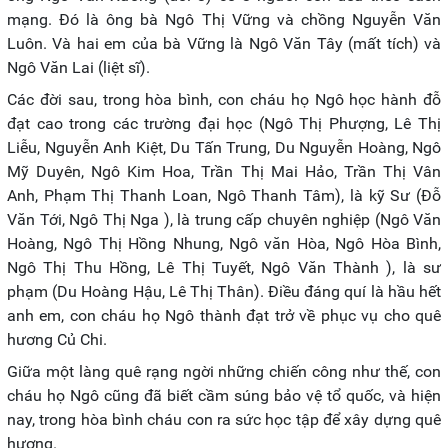
mạng. Đó là ông bà Ngô Thị Vững và chồng Nguyễn Văn
Luôn. Và hai em của bà Vững là Ngô Văn Tây (mất tích) và
Ngô Văn Lai (liệt sĩ).
Các đời sau, trong hòa bình, con cháu họ Ngô học hành đỗ
đạt cao trong các trường đại học (Ngô Thị Phượng, Lê Thị
Liễu, Nguyễn Anh Kiệt, Du Tấn Trung, Du Nguyễn Hoàng, Ngô
Mỹ Duyên, Ngô Kim Hoa, Trần Thị Mai Hảo, Trần Thị Vân
Anh, Phạm Thị Thanh Loan, Ngô Thanh Tâm), là kỹ Sư (Đỗ
Văn Tới, Ngô Thị Nga ), là trung cấp chuyên nghiệp (Ngô Văn
Hoàng, Ngô Thị Hồng Nhung, Ngô văn Hòa, Ngô Hòa Bình,
Ngô Thị Thu Hồng, Lê Thị Tuyết, Ngô Văn Thành ), là sư
phạm (Du Hoàng Hậu, Lê Thị Thân). Điều đáng quí là hầu hết
anh em, con cháu họ Ngô thành đạt trở về phục vụ cho quê
hương Củ Chi.
Giữa một làng quê rạng ngời những chiến công như thế, con
cháu họ Ngô cũng đã biết cầm súng bảo vệ tổ quốc, và hiện
nay, trong hòa bình cháu con ra sức học tập để xây dựng quê
hương.