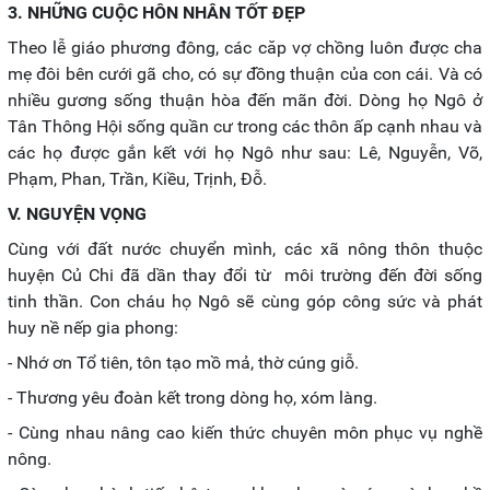
3. NHỮNG CUỘC HÔN NHÂN TỐT ĐẸP
Theo lễ giáo phương đông, các căp vợ chồng luôn được cha
mẹ đôi bên cưới gã cho, có sự đồng thuận của con cái. Và có
nhiều gương sống thuận hòa đến mãn đời. Dòng họ Ngô ở
Tân Thông Hội sống quần cư trong các thôn ấp cạnh nhau và
các họ được gắn kết với họ Ngô như sau: Lê, Nguyễn, Võ,
Phạm, Phan, Trần, Kiều, Trịnh, Đỗ.
V. NGUYỆN VỌNG
Cùng với đất nước chuyển mình, các xã nông thôn thuộc
huyện Củ Chi đã dần thay đổi từ môi trường đến đời sống
tinh thần. Con cháu họ Ngô sẽ cùng góp công sức và phát
huy nề nếp gia phong:
- Nhớ ơn Tổ tiên, tôn tạo mồ mả, thờ cúng giỗ.
- Thương yêu đoàn kết trong dòng họ, xóm làng.
- Cùng nhau nâng cao kiến thức chuyên môn phục vụ nghề
nông.