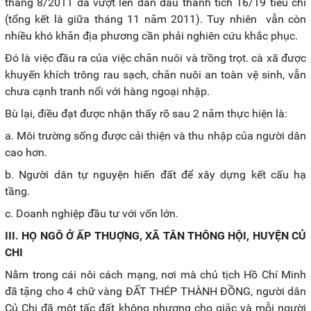
tháng 8/2011 đã vượt lên dẫn đầu thành tích 16/19 tiêu chí
(tổng kết là giữa tháng 11 năm 2011). Tuy nhiên vẫn còn
nhiều khó khăn địa phương cần phải nghiên cứu khắc phục.
Đó là việc đầu ra của việc chăn nuôi và trồng trọt. cà xã được
khuyến khích trông rau sạch, chăn nuôi an toàn vệ sinh, vẫn
chưa cạnh tranh nổi với hàng ngoại nhập.
Bù lại, điều đạt được nhận thấy rõ sau 2 năm thực hiện là:
a. Môi trường sống được cải thiện và thu nhập của người dân
cao hơn.
b. Người dân tự nguyện hiến đất để xây dựng kết cấu hạ
tầng.
c. Doanh nghiệp đầu tư với vốn lớn.
III. HỌ NGÔ Ở ẤP THUỢNG, XÃ TÂN THÔNG HỘI, HUYỆN CỦ
CHI
Nằm trong cái nôi cách mạng, nơi mà chủ tịch Hồ Chí Minh
đã tặng cho 4 chữ vàng ĐẤT THÉP THÀNH ĐỒNG, người dân
Củ Chi đã một tấc đất không nhượng cho giặc và mỗi người