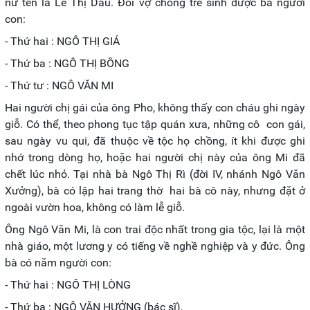
nữ tên là Lê Thị Dầu. Đôi vợ chồng trẻ sinh được ba người
con:
- Thứ hai : NGÔ THỊ GIÁ
- Thứ ba : NGÔ THỊ BÔNG
- Thứ tư : NGÔ VĂN MI
Hai người chị gái của ông Pho, không thấy con cháu ghi ngày
giỗ. Có thể, theo phong tục tập quán xưa, những cô con gái,
sau ngày vu qui, đã thuộc về tộc họ chồng, ít khi được ghi
nhớ trong dòng họ, hoặc hai người chị này của ông Mi đã
chết lúc nhỏ. Tại nhà bà Ngô Thị Rì (đời IV, nhánh Ngô Văn
Xưởng), bà có lập hai trang thờ hai bà cô này, nhưng đặt ở
ngoài vườn hoa, không có làm lễ giỗ.
Ông Ngô Văn Mi, là con trai độc nhất trong gia tộc, lại là một
nhà giáo, một lương y có tiếng về nghề nghiệp và y đức. Ông
bà có năm người con:
- Thứ hai : NGÔ THỊ LÒNG
- Thứ ba : NGÔ VĂN HƯỞNG (bác sĩ),