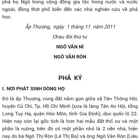
phả họ Ngô trong cộng đồng gia tộc trong nước và nước
ngoài, đồng thời phổ biến đến các nhà nghiên cứu về phả
học.
Ấp Thượng, ngày 1 tháng 11 năm 2011
Cháu đời thứ tư
NGÔ VĂN NÌ
NGÔ VĂN RÓN
PHẢ KÝ
I. NƠI PHÁT SINH DÒNG HỌ
Đó là ấp Thượng, vùng đất nằm gọn giữa xã Tân Thông Hội,
huyện Củ Chi, Tp. Hồ Chí Minh (xưa là làng Tân An Hội, tổng
Long Tuy Hạ, quận Hóc Môn, tỉnh Gia Định), dọc quốc lộ 22.
Hiện nay còn lại gốc tích là hơn hai mẫu đất thổ cư và một
phần là ruộng, trên đó có một phần nhỏ là 2 nền nhà, hiện
nay do bà Ngô Thị Ròn (Lê Thị Ba) và ông Ngô Văn Rón (Liêu