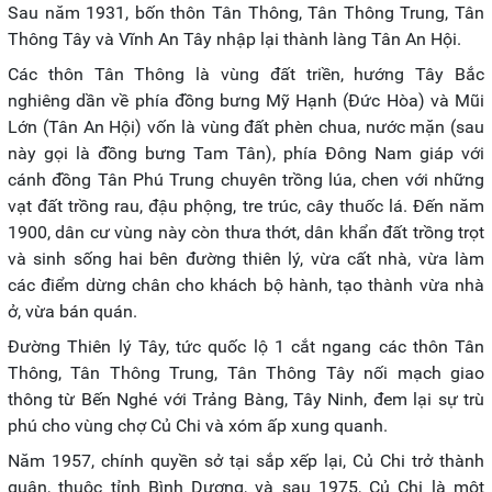
Sau năm 1931, bốn thôn Tân Thông, Tân Thông Trung, Tân
Thông Tây và Vĩnh An Tây nhập lại thành làng Tân An Hội.
Các thôn Tân Thông là vùng đất triền, hướng Tây Bắc
nghiêng dần về phía đồng bưng Mỹ Hạnh (Đức Hòa) và Mũi
Lớn (Tân An Hội) vốn là vùng đất phèn chua, nước mặn (sau
này gọi là đồng bưng Tam Tân), phía Đông Nam giáp với
cánh đồng Tân Phú Trung chuyên trồng lúa, chen với những
vạt đất trồng rau, đậu phộng, tre trúc, cây thuốc lá. Đến năm
1900, dân cư vùng này còn thưa thớt, dân khẩn đất trồng trọt
và sinh sống hai bên đường thiên lý, vừa cất nhà, vừa làm
các điểm dừng chân cho khách bộ hành, tạo thành vừa nhà
ở, vừa bán quán.
Đường Thiên lý Tây, tức quốc lộ 1 cắt ngang các thôn Tân
Thông, Tân Thông Trung, Tân Thông Tây nối mạch giao
thông từ Bến Nghé với Trảng Bàng, Tây Ninh, đem lại sự trù
phú cho vùng chợ Củ Chi và xóm ấp xung quanh.
Năm 1957, chính quyền sở tại sắp xếp lại, Củ Chi trở thành
quận, thuộc tỉnh Bình Dương, và sau 1975, Củ Chi là một