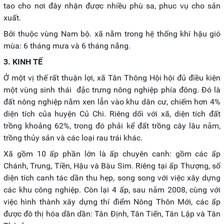
tao cho nơi đây nhận được nhiều phù sa, phuc vụ cho sản
xuất.
Bởi thuộc vùng Nam bộ. xã nằm trong hệ thống khí hậu gió
mùa: 6 tháng mưa và 6 tháng nắng.
3. KINH TẾ
Ở một vị thế rất thuận lợi, xã Tân Thông Hội hội đủ điều kiện
một vùng sinh thái đặc trưng nông nghiệp phía đông. Đó là
đất nông nghiệp nằm xen lẫn vào khu dân cư, chiếm hơn 4%
diện tích của huyện Củ Chi. Riêng dối với xã, diện tích đất
trồng khoảng 62%, trong đó phải kể đất trồng cây lâu năm,
trồng thủy sản và các loại rau trái khác.
Xã gồm 10 ấp phần lớn là ấp chuyên canh: gồm các ấp
Chánh, Trung, Tiền, Hậu và Bàu Sim. Riêng tại ấp Thượng, số
diện tích canh tác dần thu hẹp, song song với việc xây dựng
các khu công nghiệp. Còn lại 4 ấp, sau năm 2008, cùng với
việc hình thành xây dựng thí điểm Nông Thôn Mới, các ấp
được đô thị hóa dần dần: Tân Định, Tân Tiến, Tân Lập và Tân