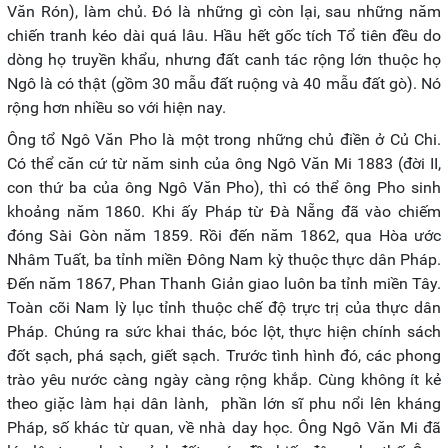
Văn Rón), làm chủ. Đó là những gì còn lại, sau những năm
chiến tranh kéo dài quá lâu. Hầu hết gốc tích Tổ tiên đều do
dòng họ truyền khẩu, nhưng đất canh tác rộng lớn thuộc họ
Ngô là có thật (gồm 30 mẫu đất ruộng và 40 mẫu đất gò). Nó
rộng hơn nhiều so với hiện nay.
Ông tổ Ngô Văn Pho là một trong những chủ điền ở Củ Chi.
Có thể căn cứ từ năm sinh của ông Ngô Văn Mi 1883 (đời II,
con thứ ba của ông Ngô Văn Pho), thì có thể ông Pho sinh
khoảng năm 1860. Khi ấy Pháp từ Đà Nẵng đã vào chiếm
đóng Sài Gòn năm 1859. Rồi đến năm 1862, qua Hòa ước
Nhâm Tuất, ba tỉnh miền Đông Nam kỳ thuộc thực dân Pháp.
Đến năm 1867, Phan Thanh Giản giao luôn ba tỉnh miền Tây.
Toàn cõi Nam lỳ lục tỉnh thuộc chế độ trực trị của thực dân
Pháp. Chúng ra sức khai thác, bóc lột, thực hiện chính sách
đốt sạch, phá sạch, giết sạch. Trước tình hình đó, các phong
trào yêu nước càng ngày càng rộng khắp. Cùng không ít kẻ
theo giặc làm hại dân lành, phần lớn sĩ phu nổi lên kháng
Pháp, số khác từ quan, về nhà day học. Ông Ngô Văn Mi đã